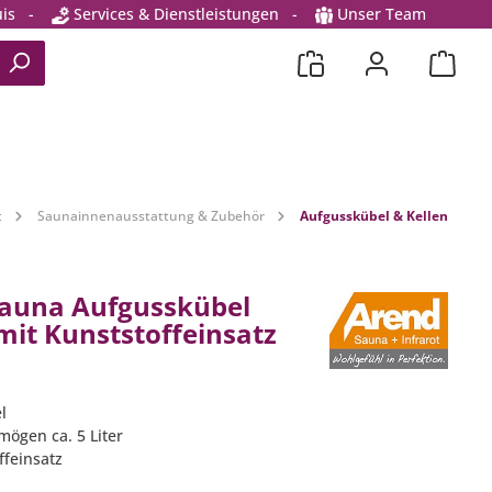
is
-
Services & Dienstleistungen
-
Unser Team
t
Saunainnenausstattung & Zubehör
Aufgusskübel & Kellen
auna Aufgusskübel
mit Kunststoffeinsatz
l
mögen ca. 5 Liter
ffeinsatz