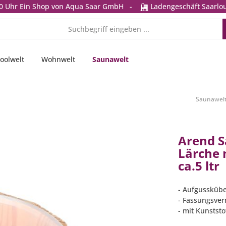
0 Uhr
Ein Shop von Aqua Saar GmbH
-
Ladengeschäft Saarlou
oolwelt
Wohnwelt
Saunawelt
Saunawel
Arend S
Lärche 
ca.5 ltr
- Aufgusskübe
- Fassungsver
- mit Kunststo