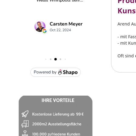
Prod
Kunst
Arend Au
- mit Fa
- mit Kun
Oft sind