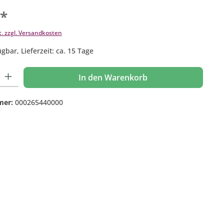
€*
t. zzgl. Versandkosten
gbar, Lieferzeit: ca. 15 Tage
 Gib den gewünschten Wert ein oder benutze die Schaltflächen um die Anzahl
In den Warenkorb
mer:
000265440000