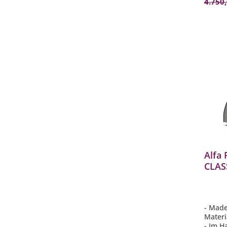
4.750
Alfa 
CLASS
Grau
- Made 
Mater
- Im H