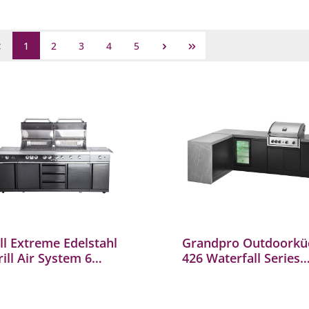
1
2
3
4
5
ill Extreme Edelstahl
Grandpro Outdoorkü
ill Air System 6
426 Waterfall Series
ner/2
Küchenmodul L-Förm
burner/Steakzone
Pro Elite Gasgrill
oorküche
G426PE45FS