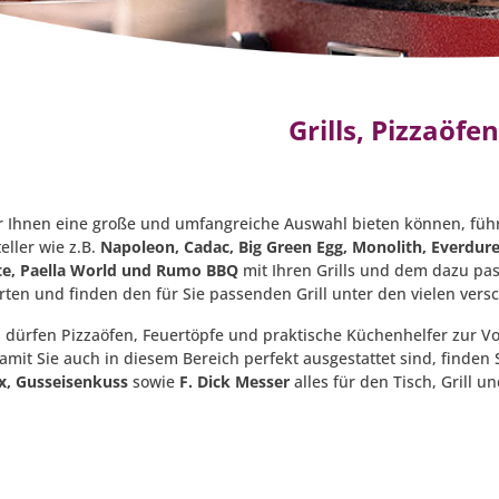
Grills, Pizzaöfe
r Ihnen eine große und umfangreiche Auswahl bieten können, führ
teller wie z.B.
Napoleon, Cadac,
Big Green Egg, Monolith, Everdu
äte, Paella World und Rumo BBQ
mit Ihren Grills und dem dazu pa
erten und finden den für Sie passenden Grill unter den vielen ver
h dürfen Pizzaöfen, Feuertöpfe und praktische Küchenhelfer zur Vo
amit Sie auch in diesem Bereich perfekt ausgestattet sind, finden 
x
, Gusseisenkuss
sowie
F. Dick Messer
alles für den Tisch, Grill u