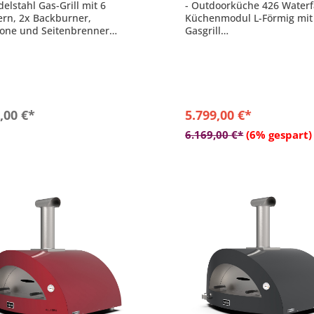
delstahl Gas-Grill mit 6
- Outdoorküche 426 Waterfa
rn, 2x Backburner,
Küchenmodul L-Förmig mit 
one und Seitenbrenner
Gasgrill
chwarz oxidiert
- Küchenmodul inklusive
ir System: getrennt regelbar
Kühlschrank und Spüle mi
mtleistung: 34,7 kW, 6-
Wasserhahn
ig
- Verlängert mit Seitensch
lfläche: ca. 126x46 cm
cm und Eckelement 61,5 cm
Form
In den Warenkorb
,00 €*
5.799,00 €*
- 4 Hauptbrenner aus Edels
In den Warenkor
kW
6.169,00 €*
(6% gespart)
- 1 Infrarot-Heckbrenner: 