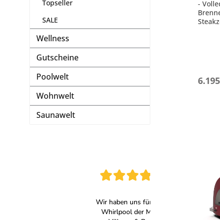
Topseller
- Volle
Brenne
SALE
Steakz
- in s
Wellness
- 2x A
- Gesa
Gutscheine
flamm
- Gril
Poolwelt
6.195
Wohnwelt
Saunawelt