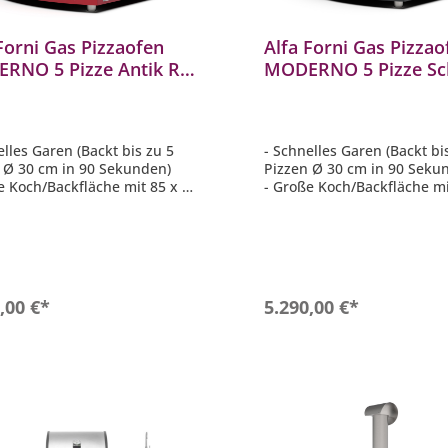
Forni Gas Pizzaofen
Alfa Forni Gas Pizzao
RNO 5 Pizze Antik Rot
MODERNO 5 Pizze Sc
-5P-GROA-DE
Grau FXMD-5P-GGRA
elles Garen (Backt bis zu 5
- Schnelles Garen (Backt bi
 Ø 30 cm in 90 Sekunden)
Pizzen Ø 30 cm in 90 Seku
e Koch/Backfläche mit 85 x 70
- Große Koch/Backfläche mi
cm
 Genius-Technologie für noch
- Heat Genius-Technologie 
eistung
mehr Leistung
ell einsatzbereit, in nur 30
- Schnell einsatzbereit, in 
n werden 500 °C erreicht
Minuten werden 500 °C err
in Italy: Italienisches Design,
- Made in Italy: Italienisch
In den Warenkorb
In den Warenkor
,00 €*
5.290,00 €*
ialien und Handwerkskunst
Materialien und Handwerk