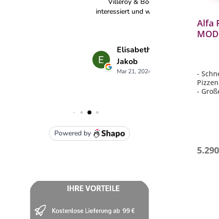
Alfa 
MODE
FXMD
- Schn
Pizzen
- Groß
cm
- Heat
mehr L
- Schn
Minute
- Made 
5.290
Mater