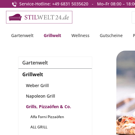
Service-Hotline: +49 6831 5035620 - Mo–Fr 08:00 – 18:0
springen
Zur Hauptnavigation springen
Gartenwelt
Grillwelt
Wellness
Gutscheine
Gartenwelt
Grillwelt
Weber Grill
Napoleon Grill
Grills, Pizzaöfen & Co.
Alfa Forni Pizzaöfen
ALL GRILL