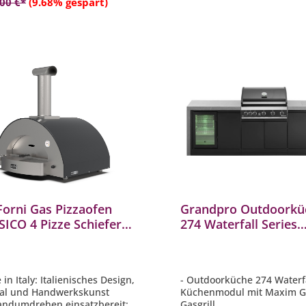
,00 €*
(9.68% gespart)
Forni Gas Pizzaofen
Grandpro Outdoorkü
ICO 4 Pizze Schiefer
274 Waterfall Series
 FXCL-4P-GGRA-DE
Küchenmodul mit Ma
Gasgrill G274MG55FS
in Italy: Italienisches Design,
- Outdoorküche 274 Waterfa
ial und Handwerkskunst
Küchenmodul mit Maxim 
andumdrehen einsatzbereit:
Gasgrill