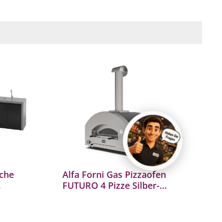
che
Alfa Forni Gas Pizzaofen
FUTURO 4 Pizze Silber-
ig mit
Schwarz FXFT-4P-GSB-DE