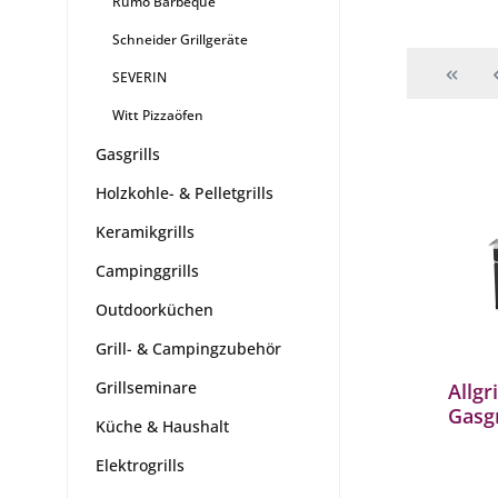
Rumo Barbeque
Schneider Grillgeräte
SEVERIN
Witt Pizzaöfen
Gasgrills
Holzkohle- & Pelletgrills
Keramikgrills
Campinggrills
Outdoorküchen
Grill- & Campingzubehör
Grillseminare
Allgr
Gasgr
Küche & Haushalt
Bren
Back
Elektrogrills
Outd