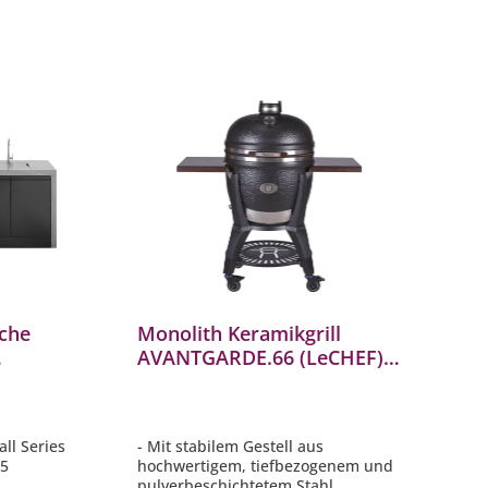
Ebenen
che
Monolith Keramikgrill
AVANTGARDE.66 (LeCHEF)
xim G5
mit Gestell & Seitentische
301030+301039
ll Series
- Mit stabilem Gestell aus
G5
hochwertigem, tiefbezogenem und
pulverbeschichtetem Stahl