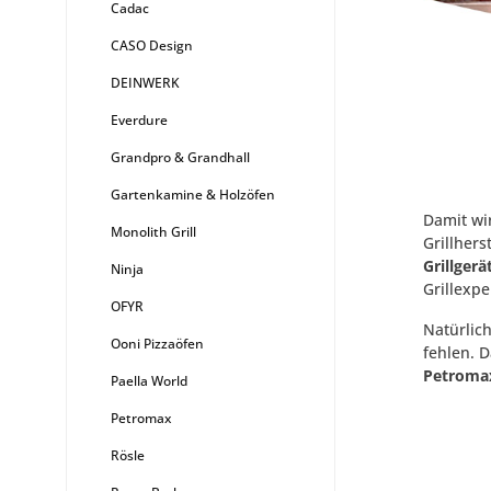
Cadac
CASO Design
DEINWERK
Everdure
Grandpro & Grandhall
Gartenkamine & Holzöfen
Damit wi
Monolith Grill
Grillhers
Grillger
Ninja
Grillexp
OFYR
Natürlic
Ooni Pizzaöfen
fehlen. D
Petroma
Paella World
Petromax
Rösle