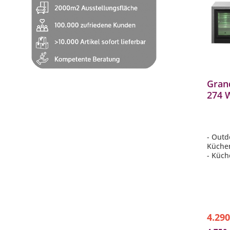
Gran
274 W
Küch
Gasg
- Outd
Küchen
- Küch
Kühlsc
Wasse
- 4 Ha
kW
- 1 In
- Grill
4.290