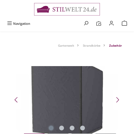
alt springen
Navigation
Gartenwelt
Strandkörbe
Zubehör
Bildergalerie überspringen