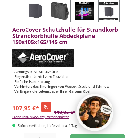
AeroCover Schutzhülle für Strandkorb
Strandkorbhülle Abdeckplane
150x105x165/145 cm
- Atmungsaktive Schutzhülle
- Eingenähte Kordel zum Festziehen
- Einfache Handhabung
- Verhindert das Eindringen von Wasser, Staub und Schmutz
- Verlängert die Lebensdauer Ihrer Gartenmöbel
%
107,95 €*
119,95 €*
(10% gespart)
Preise inkl. MwSt. zzgl. Versandkosten
Sofort verfügbar, Lieferzeit: ca. 1 Tag
Produkt Anzahl: Gib den gewünschten Wert ein oder benutze die Schaltflächen um di