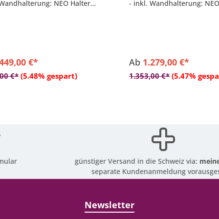
. Wandhalterung: NEO Halter
- inkl. Wandhalterung: NEO
Befestigungsmaterial
inkl. Befestigungsmaterial
 Schutzhülle
- inkl. Schutzhülle
rmdach: Stoff Sunbrella in 10
- Schirmdach: Stoff Solidum
chen Farben
Farben auswählbar
.449,00 €*
Ab
1.279,00 €*
,00 €*
(5.48% gespart)
1.353,00 €*
(5.47% gespa
mular
günstiger Versand in die Schweiz via:
meine
separate Kundenanmeldung vorausges
Newsletter