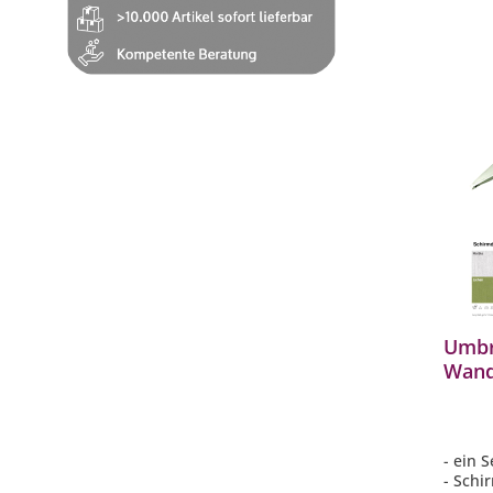
Umbr
Wand
Halt
Sonn
Farb
- ein 
- Schi