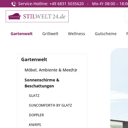
Service-Hotline: +49 6831 5035620 - Mo–Fr 08:00 – 18:0
springen
Zur Hauptnavigation springen
Gartenwelt
Grillwelt
Wellness
Gutscheine
Gartenwelt
Möbel, Ambiente & Mee(h)r
Sonnenschirme &
Beschattungen
GLATZ
SUNCOMFORT® BY GLATZ
DOPPLER
KNIRPS