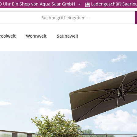
0 Uhr
Ein Shop von Aqua Saar GmbH
-
Ladengeschäft Saarlou
Poolwelt
Wohnwelt
Saunawelt