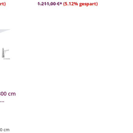
rt)
1.211,00 €*
(5.12% gespart)
300 cm
.
00 cm