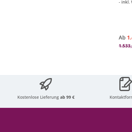
- inkl
inkl. 
- inkl.
- Schi
mögli
Ab
1
1.533
Kostenlose Lieferung
ab 99 €
Kontaktfor