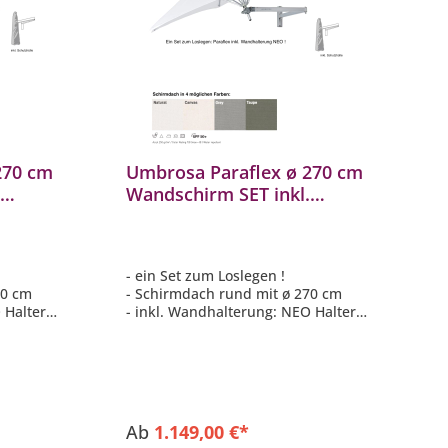
270 cm
Umbrosa Paraflex ø 270 cm
.
Wandschirm SET inkl.
Halterung NEO
Sonnenschirm 4
Farbvarianten
- ein Set zum Loslegen !
70 cm
- Schirmdach rund mit ø 270 cm
 Halter
- inkl. Wandhalterung: NEO Halter
inkl. Befestigungsmaterial
- inkl. Schutzhülle
la in 10
- Schirmdach: Stoff Solidum in 4
Farben auswählbar
Ab
1.149,00 €*