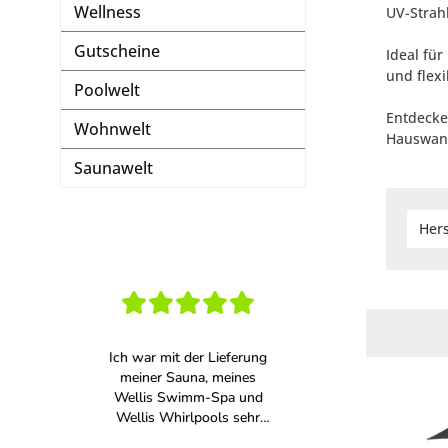
Wellness
UV-Strah
Gutscheine
Ideal fü
und flex
Poolwelt
Entdecke
Wohnwelt
Hauswan
Saunawelt
Hers