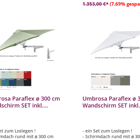
1.353,00 €*
(7.69% gespa
osa Paraflex ø 300 cm
Umbrosa Paraflex ø 
schirm SET inkl.
Wandschirm SET inkl
erung NEO
Halterung NEO
enschirm 10
Sonnenschirm 4
varianten
Farbvarianten
Set zum Loslegen !
- ein Set zum Loslegen !
rmdach rund mit ø 300 cm
- Schirmdach rund mit ø 3