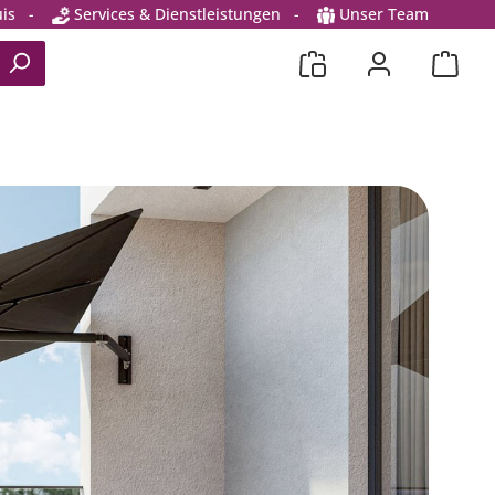
is
-
Services & Dienstleistungen
-
Unser Team