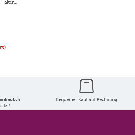
 Halter
 in 4
rt)
inkauf.ch
Bequemer Kauf auf Rechnung
etzt!