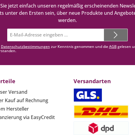
Sie jetzt einfach unseren regelmäßig erscheinenden Newsle
ts unter den Ersten sein, über neue Produkte und Angebote
werden.
E-
Mail-
Adresse*
e
Datenschutzbestimmungen
zur Kenntnis genommen und die
AGB
gelesen u
rstanden.
rteile
Versandarten
ser Versand
r Kauf auf Rechnung
om Hersteller
anzierung via EasyCredit