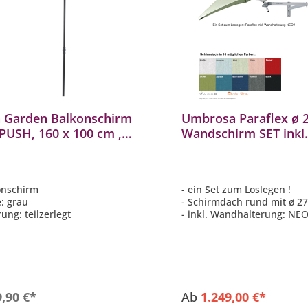
a Garden Balkonschirm
Umbrosa Paraflex ø 
PUSH, 160 x 100 cm ,
Wandschirm SET inkl
 M83744
Halterung NEO
Sonnenschirm 10
Farbvarianten
onschirm
- ein Set zum Loslegen !
e: grau
- Schirmdach rund mit ø 2
rung: teilzerlegt
- inkl. Wandhalterung: NEO
inkl. Befestigungsmaterial
- inkl. Schutzhülle
- Schirmdach: Stoff Sunbrel
möglichen Farben
9,90 €*
Ab
1.249,00 €*