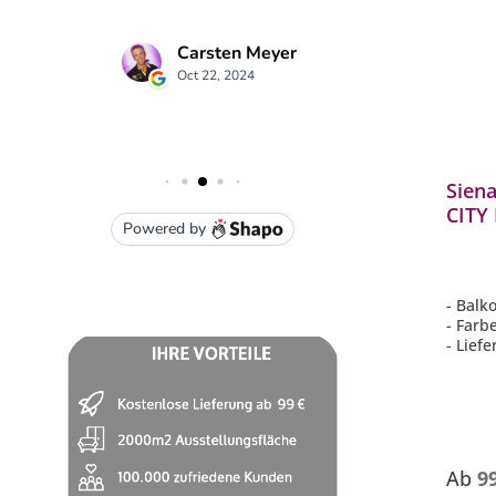
Sien
CITY 
grau
- Balk
- Farb
- Liefe
Ab
9