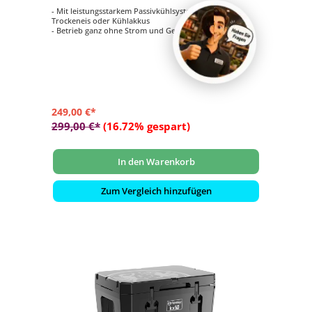
- Mit leistungsstarkem Passivkühlsystem mittels Eis,
Trockeneis oder Kühlakkus
- Betrieb ganz ohne Strom und Generator
- Großer 50 Liter Stauraum bietet Platz für bis zu 70 x
0,33 l Dosen oder 20 x 1 l Flaschen
- Bis zu 12 Tage gekühlte Lebensmittel und Getränke
durch die doppelwandige Konstruktion
- Rutschfeste Deckeloberfläche dient unterwegs als Sitz
oder erhöhter Stand
249,00 €*
299,00 €*
(16.72% gespart)
In den Warenkorb
Zum Vergleich hinzufügen