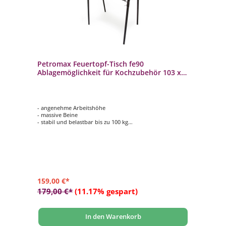
Petromax Feuertopf-Tisch fe90
Ablagemöglichkeit für Kochzubehör 103 x
116 x 68 cm
- angenehme Arbeitshöhe
- massive Beine
- stabil und belastbar bis zu 100 kg
- große Ablagefläche von 45 x 90 cm
- Maße (B x H x T): 103 x 116 x 68 cm
159,00 €*
179,00 €*
(11.17% gespart)
In den Warenkorb