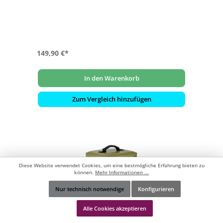
- Ohne Wachs, unbeschichtet & ungebleicht
- Geeignet für Gasgrills, Holzkohlegrills, Smoker
- Inkl. wiederverschließbarem Papprohr
149,90 €*
In den Warenkorb
Zum Vergleich hinzufügen
Diese Website verwendet Cookies, um eine bestmögliche Erfahrung bieten zu
können.
Mehr Informationen ...
Nur technisch notwendige
Konfigurieren
Werkzeugleiste anzeigen
Alle Cookies akzeptieren