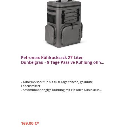
Petromax Kühlrucksack 27 Liter
Dunkelgrau - 8 Tage Passive Kühlung ohne
Strom / Wasserdicht
- Kühlrucksack für bis zu 8 Tage frische, gekühlte
Lebensmittel
- Stromunabhängige Kühlung mit Eis oder Kühlakkus
- Aus wasserabweisendem, schmutzunempfindlichem
Nylon-Gewebe
- Max. Füllvolumen von 27 Litern (15 kg Eis oder 13x 1
Liter Flaschen)
- Mit Rückenpolsterung, Brustgurt und verstellbaren
Schultergurten
169,00 €*