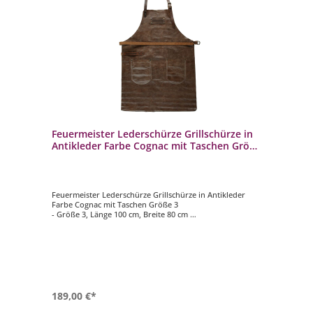
Feuermeister Lederschürze Grillschürze in
Antikleder Farbe Cognac mit Taschen Größe
3
Feuermeister Lederschürze Grillschürze in Antikleder
Farbe Cognac mit Taschen Größe 3
- Größe 3, Länge 100 cm, Breite 80 cm
- Farbe: Cognac
- Material: Echtleder (aus hochwertigem Nappaleder),
Antikleder
- zusätzlicher Tragekomfort durch Nackenschutz aus
Echtleder
- Nackenriemen, Taillen bzw. Bund Riemen mit
Gürtelschnalle aus Eisen im Altmessing Look beschichtet
- Zwei aufgenähte und vernietete Taschen können für
189,00 €*
Grillzubehör oder Grill Accessoires genutzt werden