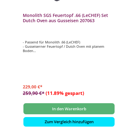
Monolith SGS Feuertopf .66 (LeCHEF) Set
Dutch Oven aus Gusseisen 207063
- Passend für Monolith .66 (LeCHEF)
- Gusseiserner Feuertopf / Dutch Oven mit planem
Boden
- Perfekt für saftige Schmorgerichte, Eintöpfe, Brote uvm.
- Inklusive Multifunktionsdeckel
- Passend für das Smart-Grid-System
229,00 €*
259,90 €*
(11.89% gespart)
In den Warenkorb
Zum Vergleich hinzufügen