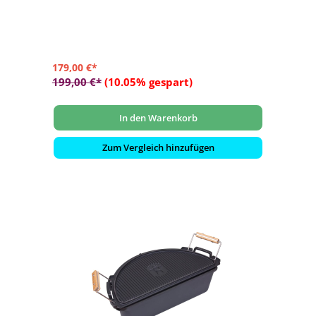
Nylon-Gewebe
- Max. Füllvolumen von 27 Litern (15 kg Eis oder 13x 1
Liter Flaschen)
- Mit Rückenpolsterung, Brustgurt und verstellbaren
Schultergurten
179,00 €*
199,00 €*
(10.05% gespart)
In den Warenkorb
Zum Vergleich hinzufügen