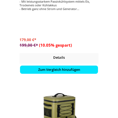
- Mit leistungsstarkem Passivkühlsystem mittels Eis,
Trockeneis oder Kühlakkus
- Betrieb ganz ohne Strom und Generator
- Großer 25 Liter Stauraum bietet Platz für bis zu 24 x
0,33 Liter Dosen oder 12 x 1 Liter Flaschen
- Bis zu 12 Tage gekühlte Lebensmittel und Getränke
durch die doppelwandige Konstruktion
- Rutschfeste Deckeloberfläche dient unterwegs als Sitz
oder erhöhter Stand
179,00 €*
199,00 €*
(10.05% gespart)
Details
Zum Vergleich hinzufügen