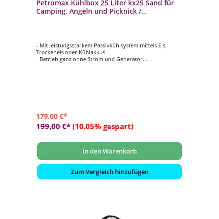
Petromax Kühlbox 25 Liter kx25 Sand für
Camping, Angeln und Picknick /
Stromunabhängig
- Mit leistungsstarkem Passivkühlsystem mittels Eis,
Trockeneis oder Kühlakkus
- Betrieb ganz ohne Strom und Generator
- Großer 25 Liter Stauraum bietet Platz für bis zu 24 x
0,33 Liter Dosen oder 12 x 1 Liter Flaschen
- Bis zu 12 Tage gekühlte Lebensmittel und Getränke
durch die doppelwandige Konstruktion
- Rutschfeste Deckeloberfläche dient unterwegs als Sitz
oder erhöhter Stand
179,00 €*
199,00 €*
(10.05% gespart)
In den Warenkorb
Zum Vergleich hinzufügen