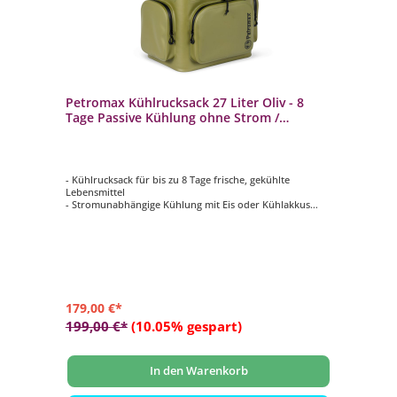
Petromax Kühlrucksack 27 Liter Oliv - 8
Tage Passive Kühlung ohne Strom /
Wasserdicht
- Kühlrucksack für bis zu 8 Tage frische, gekühlte
Lebensmittel
- Stromunabhängige Kühlung mit Eis oder Kühlakkus
- Aus wasserabweisendem, schmutzunempfindlichem
Nylon-Gewebe
- Max. Füllvolumen von 27 Litern (15 kg Eis oder 13x 1
Liter Flaschen)
- Mit Rückenpolsterung, Brustgurt und verstellbaren
Schultergurten
179,00 €*
199,00 €*
(10.05% gespart)
In den Warenkorb