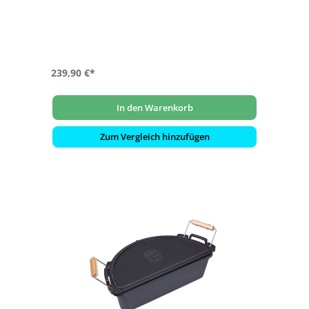
Keramikgrills (ehemals BBQ Guru)
- Passend für alle Monolith BBQ Guru Keramikgrills (mit
bereits integriertem Lüfter)
- DigiQ Controller mit LCD-Display zum Einstellen und
Ablesen der Temperaturen
- Inkl. 2 Temperaturfühler für Garraumtemperatur und
Kerntemperatur
239,90 €*
In den Warenkorb
Zum Vergleich hinzufügen