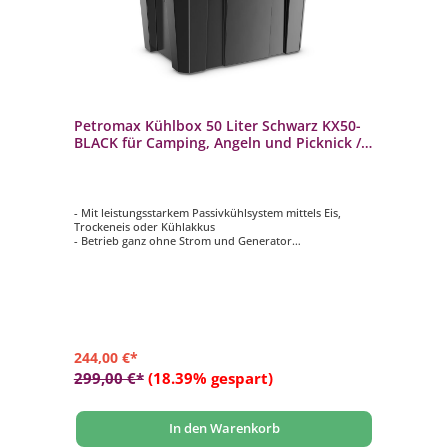
Petromax Kühlbox 50 Liter Schwarz KX50-
BLACK für Camping, Angeln und Picknick /
Stromunabhängig
- Mit leistungsstarkem Passivkühlsystem mittels Eis,
Trockeneis oder Kühlakkus
- Betrieb ganz ohne Strom und Generator
- Großer 50 Liter Stauraum bietet Platz für bis zu 70 x
0,33 l Dosen oder 20 x 1 l Flaschen
- Bis zu 12 Tage gekühlte Lebensmittel und Getränke
durch die doppelwandige Konstruktion
- Rutschfeste Deckeloberfläche dient unterwegs als Sitz
oder erhöhter Stand
244,00 €*
299,00 €*
(18.39% gespart)
In den Warenkorb