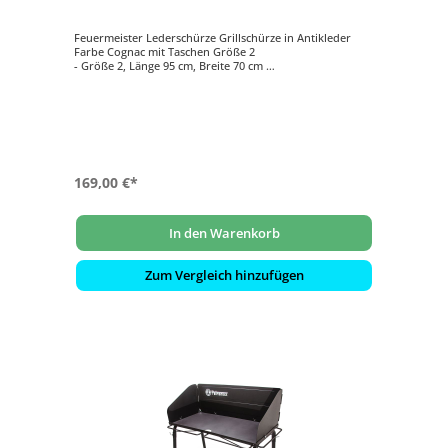
Feuermeister Lederschürze Grillschürze in Antikleder
Farbe Cognac mit Taschen Größe 2
- Größe 2, Länge 95 cm, Breite 70 cm
- Material: Echtleder (aus hochwertigem Nappaleder),
Antikleder
- zusätzlicher Tragekomfort durch Nackenschutz aus
Echtleder
- Nackenriemen, Taillen bzw. Bund Riemen mit
Gürtelschnalle aus Eisen im Altmessing Look beschichtet
- Zwei aufgenähte und vernietete Taschen können für
Grillzubehör oder Grill Accessoires genutzt werden
169,00 €*
In den Warenkorb
Zum Vergleich hinzufügen