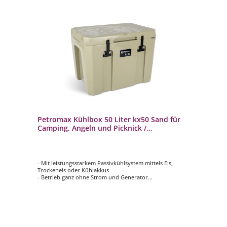
Petromax Kühlbox 50 Liter kx50 Sand für
Camping, Angeln und Picknick /
Stromunabhängig
- Mit leistungsstarkem Passivkühlsystem mittels Eis,
Trockeneis oder Kühlakkus
- Betrieb ganz ohne Strom und Generator
- Großer 50 Liter Stauraum bietet Platz für bis zu 70 x
0,33 l Dosen oder 20 x 1 l Flaschen
- Bis zu 12 Tage gekühlte Lebensmittel und Getränke
durch die doppelwandige Konstruktion
- Rutschfeste Deckeloberfläche dient unterwegs als Sitz
oder erhöhter Stand