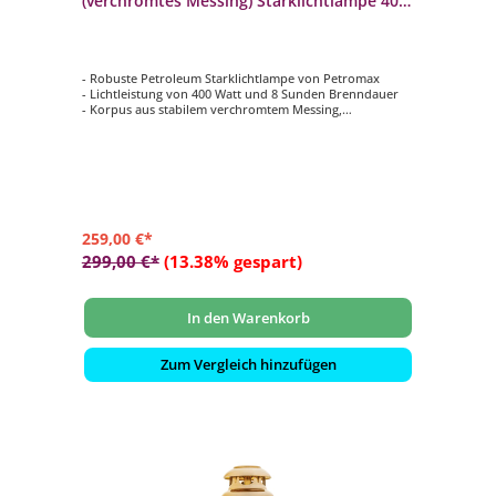
(verchromtes Messing) Starklichtlampe 400
Watt
- Robuste Petroleum Starklichtlampe von Petromax
- Lichtleistung von 400 Watt und 8 Sunden Brenndauer
- Korpus aus stabilem verchromtem Messing,
Glaszylinder aus hochhitzebeständigem Suprax Glas
- Besonders langlebig und wetterfest dank der
hochwertigen Materialien
- Funktioniert nach dem Vergaserprinzip mit
Glühstrumpf
259,00 €*
299,00 €*
(13.38% gespart)
In den Warenkorb
Zum Vergleich hinzufügen