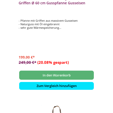
Griffen Ø 60 cm Gusspfanne Gusseisen
- Pfanne mit Griffen aus massivem Gusseisen
- Naturguss mit Öl eingebrannt
- sehr gute Wärmespeicherung
- für alle Herdarten, Backofen und Grill geeignet
199,00 €*
249,00 €*
(20.08% gespart)
In den Warenkorb
Zum Vergleich hinzufügen