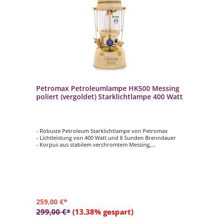
Petromax Petroleumlampe HK500 Messing
poliert (vergoldet) Starklichtlampe 400 Watt
- Robuste Petroleum Starklichtlampe von Petromax
- Lichtleistung von 400 Watt und 8 Sunden Brenndauer
- Korpus aus stabilem verchromtem Messing,
Glaszylinder aus hochhitzebeständigem Suprax Glas
- Besonders langlebig und wetterfest dank der
hochwertigen Materialien
- Funktioniert nach dem Vergaserprinzip mit
Glühstrumpf
259,00 €*
299,00 €*
(13.38% gespart)