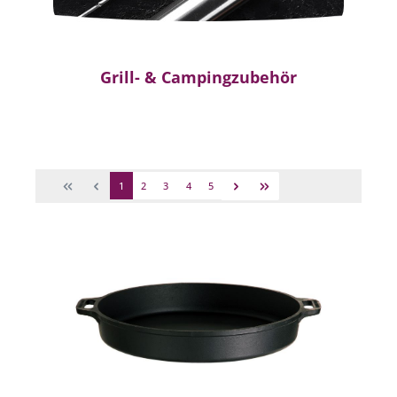
Grill- & Campingzubehör
1
2
3
4
5