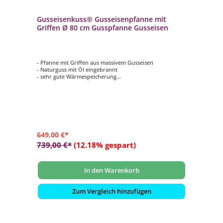
Gusseisenkuss® Gusseisenpfanne mit
Griffen Ø 80 cm Gusspfanne Gusseisen
- Pfanne mit Griffen aus massivem Gusseisen
- Naturguss mit Öl eingebrannt
- sehr gute Wärmespeicherung
- für alle Herdarten, Backofen und Grill geeignet
649,00 €*
739,00 €*
(12.18% gespart)
In den Warenkorb
Zum Vergleich hinzufügen