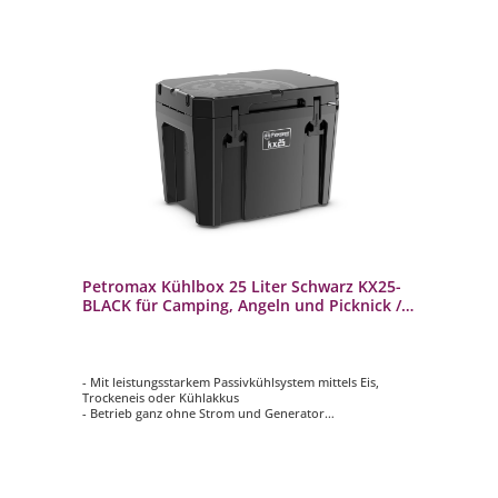
Petromax Kühlbox 25 Liter Schwarz KX25-
BLACK für Camping, Angeln und Picknick /
Stromunabhängig
- Mit leistungsstarkem Passivkühlsystem mittels Eis,
Trockeneis oder Kühlakkus
- Betrieb ganz ohne Strom und Generator
- Großer 25 Liter Stauraum bietet Platz für bis zu 24 x
0,33 Liter Dosen oder 12 x 1 Liter Flaschen
- Bis zu 12 Tage gekühlte Lebensmittel und Getränke
durch die doppelwandige Konstruktion
- Rutschfeste Deckeloberfläche dient unterwegs als Sitz