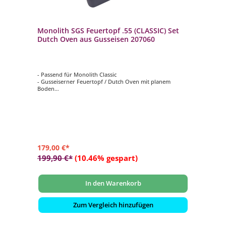
Monolith SGS Feuertopf .55 (CLASSIC) Set
Dutch Oven aus Gusseisen 207060
- Passend für Monolith Classic
- Gusseiserner Feuertopf / Dutch Oven mit planem
Boden
- Perfekt für saftige Schmorgerichte, Eintöpfe, Brote uvm.
- Inklusive Multifunktionsdeckel
- Passend für das Smart-Grid-System
179,00 €*
199,90 €*
(10.46% gespart)
In den Warenkorb
Zum Vergleich hinzufügen