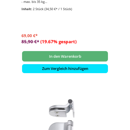
- max. bis 35 kg
- Schwarz matt
Inhalt:
2 Stück
(34,50 €* / 1 Stück)
- Lieferumfang: 2 Stück
69,00 €*
85,90 €*
(19.67% gespart)
In den Warenkorb
Zum Vergleich hinzufügen