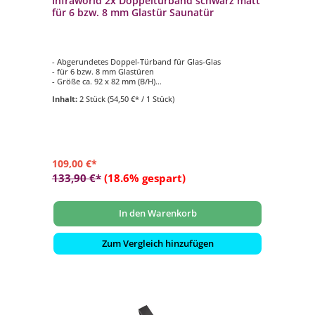
Infraworld 2x Doppeltürband schwarz matt
für 6 bzw. 8 mm Glastür Saunatür
- Abgerundetes Doppel-Türband für Glas-Glas
- für 6 bzw. 8 mm Glastüren
- Größe ca. 92 x 82 mm (B/H)
- max. bis 28 kg
Inhalt:
2 Stück
(54,50 €* / 1 Stück)
- Öffnungswinkel 180 Grad
109,00 €*
133,90 €*
(18.6% gespart)
In den Warenkorb
Zum Vergleich hinzufügen