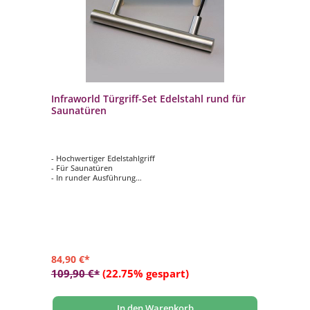
Infraworld Türgriff-Set Edelstahl rund für
Saunatüren
- Hochwertiger Edelstahlgriff
- Für Saunatüren
- In runder Ausführung
- Außen Edelstahl, Innen Buche
- Größe: L = 300 mm, Ø: 30 mm
84,90 €*
109,90 €*
(22.75% gespart)
In den Warenkorb