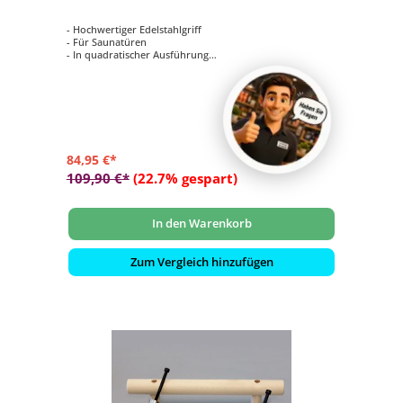
- Hochwertiger Edelstahlgriff
- Für Saunatüren
- In quadratischer Ausführung
- Edelstahl außen, Buche innen
- Größe: L = 300 mm, s = 25 mm
84,95 €*
109,90 €*
(22.7% gespart)
In den Warenkorb
Zum Vergleich hinzufügen