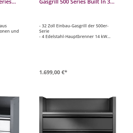
eries
Gasgrill 500 Series Built In 32"
TPSS-DE
Edelstahl 4 Brenner BI32PSS-
DE
 aus
- 32 Zoll Einbau-Gasgrill der 500er-
zonen und
Serie
- 4 Edelstahl-Hauptbrenner 14 kW
ner mit 8
- 7,5 mm kugelgestrahlte WAVE
Grillroste aus Edelstahl
utz der
- Hauptgrillfläche ca. 74,6 cm x 45,4
nn sie
cm
- JET FIRE Zündsystem
hagrill
b
In den Warenkorb
1.699,00 €*
inbaugrill
 cm