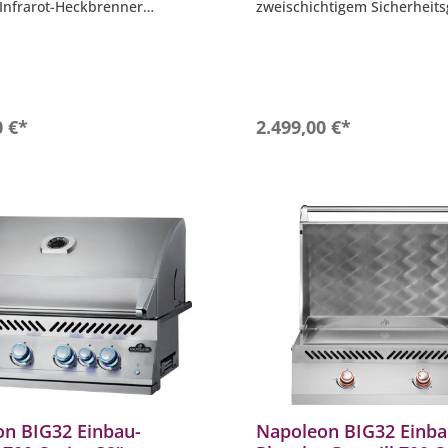
 Infrarot-Heckbrenner
zweischichtigem Sicherheits
WAVE Grillroste aus
- Spritzwasser geschützt nac
- Komplette 304 Edelstahl
llfläche ca. 89,1 cm x 45,6
Konstruktion
- Inklusive innenliegender L
e Drehspieß-Set Rotisserie
Beleuchtung
 und Innenbeleuchtung
In den Warenkorb
In den Warenkor
0 €*
2.499,00 €*
n BIG32 Einbau-
Napoleon BIG32 Einba