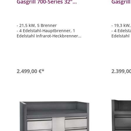
Gasgrill 700-Series 32"
Gasgrill
Mattschwarz inkl. Drehspieß
Edelsta
BIG32RBPMK-1-DE
BIG32R
- 21,5 kW, 5 Brenner
- 19,3 kW
- 4 Edelstahl-Hauptbrenner, 1
- 4 Edels
Edelstahl Infrarot-Heckbrenner
Edelstahl
- 9,5 mm WAVE Grillroste aus
- 9,5 mm 
Edelstahl
Edelstahl
- Hauptgrillfläche ca. 74,6 cm x 45,4
- Hauptgri
cm
cm
- Inklusive Drehspieß-Set Rotisserie
- Inklusiv
mit Motor und Innenbeleuchtung
mit Motor
In den Warenkorb
2.499,00 €*
2.399,0