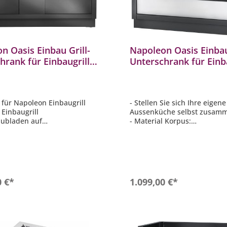
n Oasis Einbau Grill-
Napoleon Oasis Einbau
hrank für Einbaugrill
Unterschrank für Einba
25 Mattschwarz IM-
BIG44 700 Series IM-
-MK-1
CN
 für Napoleon Einbaugrill
- Stellen Sie sich Ihre eigen
Einbaugrill
Aussenküche selbst zusam
hubladen auf
- Material Korpus:
hrungen
pulverbeschichteter Stahl
d und Seitenteile sind mit
- Farbe Korpus: Anthrazit
gen für Gasleitungen
- Material Schubladen Front:
- passend zu optional erhäl
ellierfüße für ebenen Stand
Napoleon Einbaugrill BIG44 
x T x H): ca. 139,5 x 61 x 90
Serie
In den Warenkorb
In den Warenkor
0 €*
1.099,00 €*