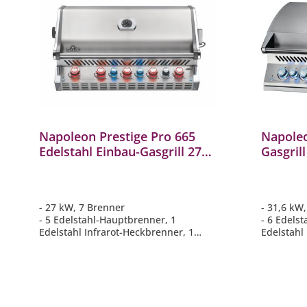
Napoleon Prestige Pro 665
Napoleo
Edelstahl Einbau-Gasgrill 27
Gasgrill
kW 7 Brenner inkl. Drehspieß-
Edelstah
Set BIPRO665RBPSS-3
kW 8 B
- 27 kW, 7 Brenner
- 31,6 kW
- 5 Edelstahl-Hauptbrenner, 1
- 6 Edels
Edelstahl Infrarot-Heckbrenner, 1
Edelstahl
Smoker-Brenner
- 9,5 mm 
- WAVE Grillroste aus Edelstahl 9,5
Edelstahl
mm
- Hauptgri
- Hauptgrillfläche ca. 94 cm x 46 cm
- Inklusiv
- Inklusive Drehspieß-Set Rotisserie
mit Motor
mit Motor 69632