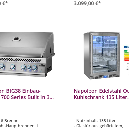
In den Warenkorb
In den Warenkor
0 €*
3.099,00 €*
n BIG38 Einbau-
Napoleon Edelstahl O
 700 Series Built In 38"
Kühlschrank 135 Liter
l inkl. Drehspieß 22,8
rechtsdrehende Tür EE
renner
Spektrum: A bis G
, 6 Brenner
- Nutzinhalt: 135 Liter
tahl-Hauptbrenner, 1
- Glastür aus gehärtetem,