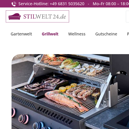
Service-Hotline: +49 6831 5035620 - Mo–Fr 08:00 – 18:0
springen
Zur Hauptnavigation springen
Gartenwelt
Grillwelt
Wellness
Gutscheine