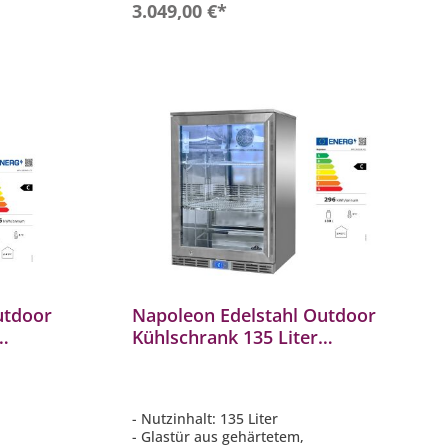
b
In den Warenkorb
3.049,00 €*
utdoor
Napoleon Edelstahl Outdoor
Kühlschrank 135 Liter
K: C /
linksdrehende Tür EEK: C /
Spektrum: A bis G
- Nutzinhalt: 135 Liter
- Glastür aus gehärtetem,