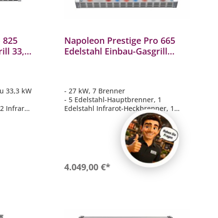
 825
Napoleon Prestige Pro 665
ill 33,3
Edelstahl Einbau-Gasgrill
ehspieß-
ERDGAS 27 kW 7 Brenner inkl.
3
Drehspieß-Set
BIPRO665RBNSS-3
zu 33,3 kW
- 27 kW, 7 Brenner
- 5 Edelstahl-Hauptbrenner, 1
2 Infrarot
Edelstahl Infrarot-Heckbrenner, 1
Smoker-Brenner
tahl
- WAVE Grillroste aus Edelstahl 9,5
mm
 x 46 cm +
- Hauptgrillfläche ca. 94 cm x 46 cm
- Inklusive Drehspieß-Set Rotisserie
tisserie
mit Motor 69632
b
In den Warenkorb
4.049,00 €*