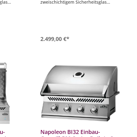
glas
zweischichtigem Sicherheitsglas
h IP 24
- Spritzwasser geschützt nach IP 24
- Komplette 304 Edelstahl
Konstruktion
ED
- Inklusive innenliegender LED
Beleuchtung
b
In den Warenkorb
2.499,00 €*
u-
Napoleon BI32 Einbau-