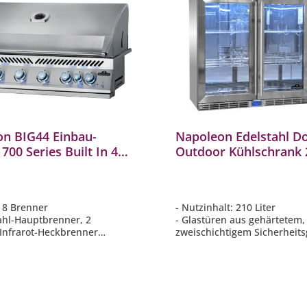
n BIG44 Einbau-
Napoleon Edelstahl D
 700 Series Built In 44"
Outdoor Kühlschrank 
l inkl. Drehspieß 31,6
Liter mit zwei Türen E
renner
Spektrum: A bis G
, 8 Brenner
- Nutzinhalt: 210 Liter
tahl-Hauptbrenner, 2
- Glastüren aus gehärtetem,
 Infrarot-Heckbrenner
zweischichtigem Sicherheits
WAVE Grillroste aus
- Spritzwasser geschützt nac
- Komplette 304 Edelstahl
llfläche: ca. 105,1 x 45,4 cm
Konstruktion
e Drehspieß-Set Rotisserie
- Inklusive innenliegender L
 und Innenbeleuchtung
Beleuchtung