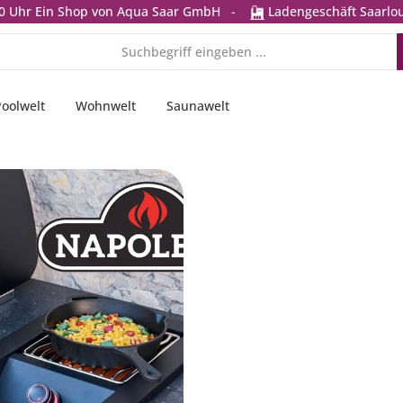
0 Uhr
Ein Shop von Aqua Saar GmbH
-
Ladengeschäft Saarlou
Poolwelt
Wohnwelt
Saunawelt