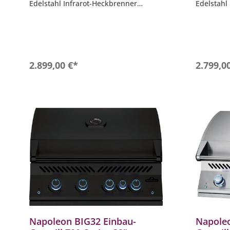
Edelstahl Infrarot-Heckbrenner
Edelstahl
- WAVE Grillroste aus Edelstahl 9,5
- 9,5 mm 
mm
Edelstahl
- Hauptgrillfläche ca. 71 cm x 46 cm
- Hauptgri
- Inklusive Drehspieß-Set Rotisserie
cm
mit Motor 69232
- Inklusiv
mit Motor
In den Warenkorb
2.899,00 €*
2.799,0
Napoleon BIG32 Einbau-
Napoleo