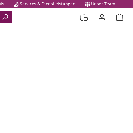
is
-
Services & Dienstleistungen
-
Unser Team