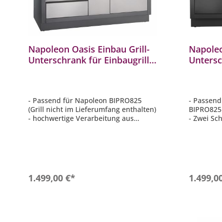
Napoleon Oasis Einbau Grill-
Napoleo
Unterschrank für Einbaugrill
Untersc
BIPRO825 IM-UGC825-CN
BIPRO8
UGC825
- Passend für Napoleon BIPRO825
- Passend
(Grill nicht im Lieferumfang enthalten)
BIPRO825 
- hochwertige Verarbeitung aus
- Zwei Sc
pulverbeschichtetem, verzinkten Stahl
Rollenfü
- Vier Schubladen auf
- Rückwan
Rollenführungen
Vorprägun
- Rückwand und Seitenteile sind mit
versehen
Vorprägungen für Gasleitungen
- Vier Niv
versehen
- Maße (B 
In den Warenkorb
1.499,00 €*
1.499,0
- Edelstahl-Schubladenfronten
cm