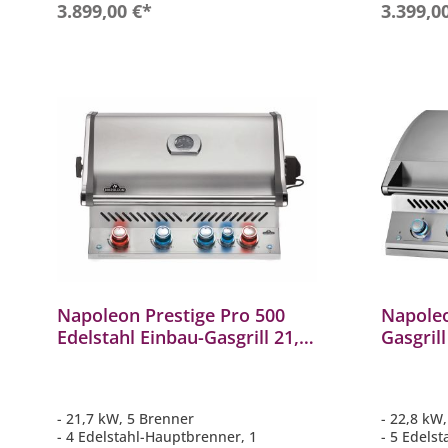
In den Warenkorb
3.899,00 €*
3.399,0
Napoleon Prestige Pro 500
Napoleo
Edelstahl Einbau-Gasgrill 21,7
Gasgrill
kW 5 Brenner inkl. Drehspieß-
Edelstah
Set BIPRO500RBPSS-3
kW 6 B
- 21,7 kW, 5 Brenner
- 22,8 kW
- 4 Edelstahl-Hauptbrenner, 1
- 5 Edels