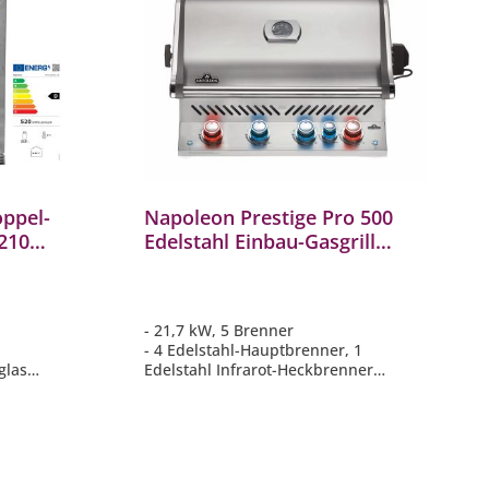
oppel-
Napoleon Prestige Pro 500
210
Edelstahl Einbau-Gasgrill
EK: D /
ERDGAS 21,7 kW 5 Brenner
inkl. Drehspieß-Set
BIPRO500RBNSS-3
- 21,7 kW, 5 Brenner
- 4 Edelstahl-Hauptbrenner, 1
glas
Edelstahl Infrarot-Heckbrenner
h IP 24
- WAVE Grillroste aus Edelstahl 9,5
mm
- Hauptgrillfläche ca. 71 cm x 46 cm
ED
- Inklusive Drehspieß-Set Rotisserie
mit Motor 69232