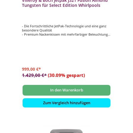
Villeroy & Boch Jetpak J321 Fusion Almond
Tungsten für Select Edition Whirlpools
- Die Fortschrittliche JetPak-Technologie und eine ganz
besondere Qualität
- Premium Nackenkissen mit mehrfarbiger Beleuchtung
- Mit hochwertigem Düsendesign in Tungsten Metall
(Dunkelgrau)
- Geeignet für die Villeroy & Boch Whirlpools der Select
Edition
- Farbe des Jetpaks: Almond
999,00 €*
1.429,00 €*
(30.09% gespart)
In den Warenkorb
Zum Vergleich hinzufügen