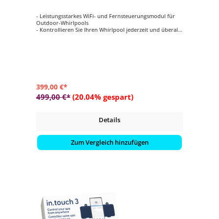
- Leistungsstarkes WiFi- und Fernsteuerungsmodul für
Outdoor-Whirlpools
- Kontrollieren Sie Ihren Whirlpool jederzeit und überall
- Mit hochmoderner App per Smartphone oder Tablet
verbinden
- Liefert präzise Pflegehinweise ganz ohne lästige
Teststreifen (in Verbindung mit Gecko Waterlab)
399,00 €*
499,00 €*
(20.04% gespart)
Details
Zum Vergleich hinzufügen