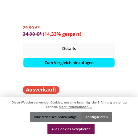
- Bietet Platz für sechs Gläser und einer großen Flasche
29,90 €*
34,90 €*
(14.33% gespart)
Details
Zum Vergleich hinzufügen
Ausverkauft
Diese Website verwendet Cookies, um eine bestmögliche Erfahrung bieten zu
können.
Mehr Informationen ...
Nur technisch notwendige
Konfigurieren
Werkzeugleiste anzeigen
Alle Cookies akzeptieren