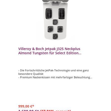
Villeroy & Boch Jetpak J325 Neckplus
Almond Tungsten für Select Edition
Whirlpools
- Die Fortschrittliche JetPak-Technologie und eine ganz
besondere Qualität
- Premium Nackenkissen mit mehrfarbiger Beleuchtung
- Mit hochwertigem Düsendesign in Tungsten Metall
(Dunkelgrau)
- Geeignet für die Villeroy & Boch Whirlpools der Select
Edition
- Farbe des Jetpaks: Almond
999,00 €*