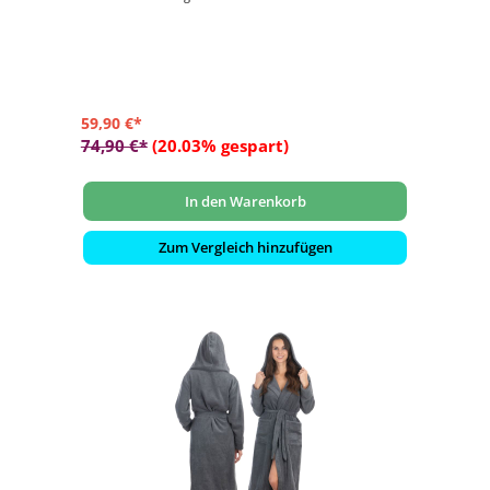
- Ideale Passform und rutschfest
- Ausgewähltes Design und Liebe zum Detail
59,90 €*
74,90 €*
(20.03% gespart)
In den Warenkorb
Zum Vergleich hinzufügen