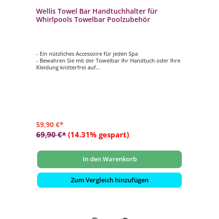
Wellis Towel Bar Handtuchhalter für
Whirlpools Towelbar Poolzubehör
- Ein nützliches Accessoire für jeden Spa
- Bewahren Sie mit der Towelbar Ihr Handtuch oder Ihre
Kleidung knitterfrei auf
- Sorgt dafür, dass Handtücher in Reichweite sind ohne
nass zu werden
- Der Handtuchhalter kann flach an den Whirlpool
angeklappt werden
- Innerhalb von wenigen Minuten installiert
59,90 €*
69,90 €*
(14.31% gespart)
In den Warenkorb
Zum Vergleich hinzufügen