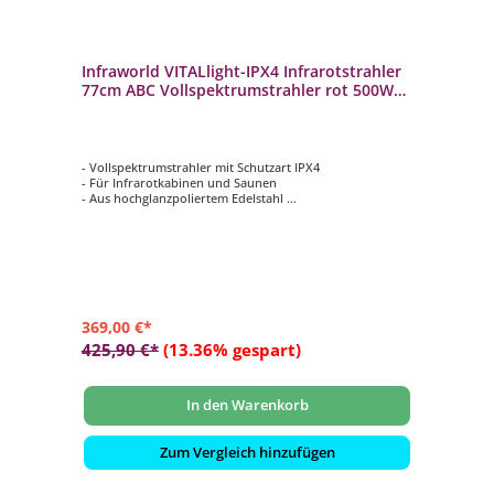
Infraworld VITALlight-IPX4 Infrarotstrahler
77cm ABC Vollspektrumstrahler rot 500W
Ecke
- Vollspektrumstrahler mit Schutzart IPX4
- Für Infrarotkabinen und Saunen
- Aus hochglanzpoliertem Edelstahl
- Das samtbeflockte Gitter schützt bei Berührung gegen
Verbrennungen
- Im eingebauten Zustand gegen Spritzwasser aus allen
Richtungen geschützt
369,00 €*
425,90 €*
(13.36% gespart)
In den Warenkorb
Zum Vergleich hinzufügen