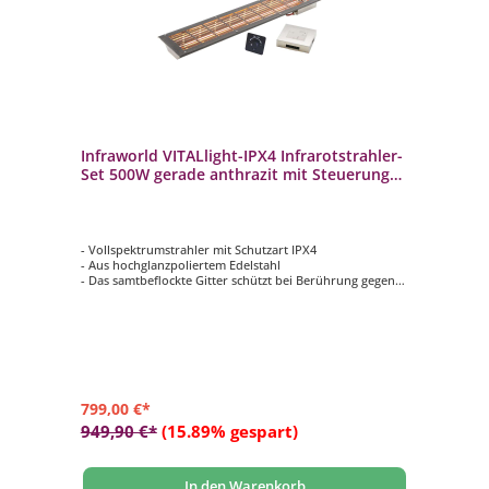
Infraworld VITALlight-IPX4 Infrarotstrahler-
Set 500W gerade anthrazit mit Steuerung
schwarz
- Vollspektrumstrahler mit Schutzart IPX4
- Aus hochglanzpoliertem Edelstahl
- Das samtbeflockte Gitter schützt bei Berührung gegen
Verbrennungen
- Im eingebauten Zustand gegen Spritzwasser aus allen
Richtungen geschützt
- Infrarot-Steuerung Easy Control - Sauna mit
Intensitätsregelung
799,00 €*
949,90 €*
(15.89% gespart)
In den Warenkorb