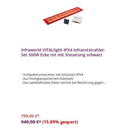
Infraworld VITALlight-IPX4 Infrarotstrahler-
Set 500W Ecke rot mit Steuerung schwarz
- Vollspektrumstrahler mit Schutzart IPX4
- Aus hochglanzpoliertem Edelstahl
- Das samtbeflockte Gitter schützt bei Berührung gegen
Verbrennungen
- Im eingebauten Zustand gegen Spritzwasser aus allen
Richtungen geschützt
- Infrarot-Steuerung Easy Control - Sauna mit
Intensitätsregelung
799,00 €*
949,90 €*
(15.89% gespart)