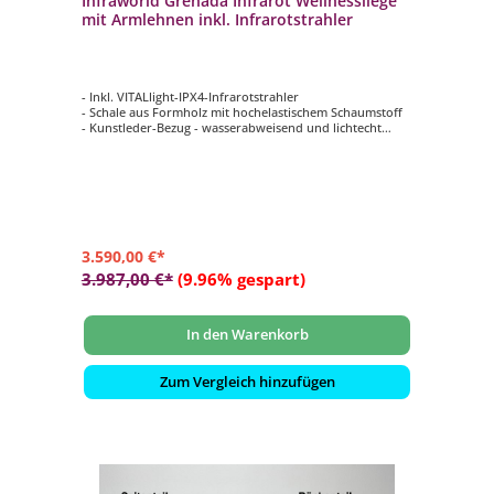
Infraworld Grenada Infrarot Wellnessliege
mit Armlehnen inkl. Infrarotstrahler
- Inkl. VITALlight-IPX4-Infrarotstrahler
- Schale aus Formholz mit hochelastischem Schaumstoff
- Kunstleder-Bezug - wasserabweisend und lichtecht
- Stufenlose Intensitätsregelung des Strahlers mit
Fernbedienung
- Maße (L x B x H): ca. 175 x 58 x 105 cm
3.590,00 €*
3.987,00 €*
(9.96% gespart)
In den Warenkorb
Zum Vergleich hinzufügen