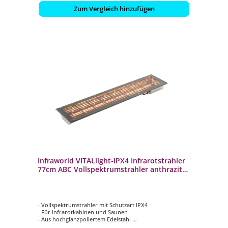
Zum Vergleich hinzufügen
Infraworld VITALlight-IPX4 Infrarotstrahler
77cm ABC Vollspektrumstrahler anthrazit
500W Ecke
- Vollspektrumstrahler mit Schutzart IPX4
- Für Infrarotkabinen und Saunen
- Aus hochglanzpoliertem Edelstahl
- Das samtbeflockte Gitter schützt bei Berührung gegen