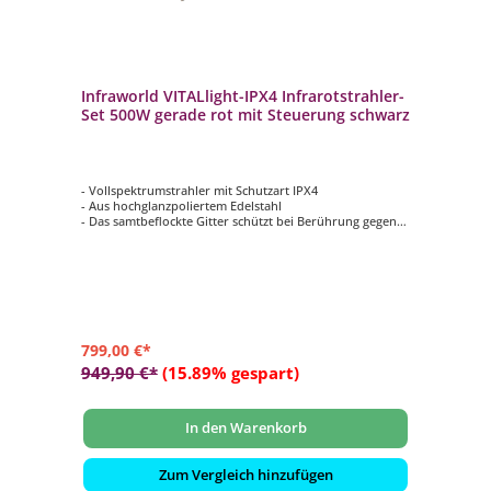
Infraworld VITALlight-IPX4 Infrarotstrahler-
Set 500W gerade rot mit Steuerung schwarz
- Vollspektrumstrahler mit Schutzart IPX4
- Aus hochglanzpoliertem Edelstahl
- Das samtbeflockte Gitter schützt bei Berührung gegen
Verbrennungen
- Im eingebauten Zustand gegen Spritzwasser aus allen
Richtungen geschützt
- Infrarot-Steuerung Easy Control - Sauna mit
Intensitätsregelung
799,00 €*
949,90 €*
(15.89% gespart)
In den Warenkorb
Zum Vergleich hinzufügen