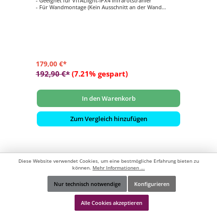
- Geeignet für VITALlight-IPX4 Infrarotstrahler
- Für Wandmontage (Kein Ausschnitt an der Wand
notwendig!)
- Kann mit einem Paar Rückenpolster (S2271) kombiniert
werden
- Rahmen: 808 x 195 x 60 mm / Seitliche Leisten: 808 x 28
x 52 mm
179,00 €*
192,90 €*
(7.21% gespart)
In den Warenkorb
Zum Vergleich hinzufügen
Diese Website verwendet Cookies, um eine bestmögliche Erfahrung bieten zu
können.
Mehr Informationen ...
Nur technisch notwendige
Konfigurieren
Werkzeugleiste anzeigen
Alle Cookies akzeptieren