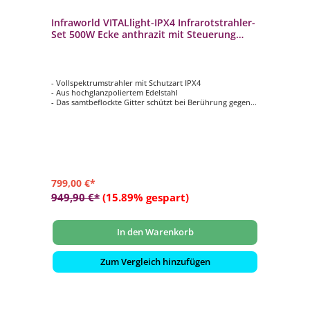
Infraworld VITALlight-IPX4 Infrarotstrahler-
Set 500W Ecke anthrazit mit Steuerung
schwarz
- Vollspektrumstrahler mit Schutzart IPX4
- Aus hochglanzpoliertem Edelstahl
- Das samtbeflockte Gitter schützt bei Berührung gegen
Verbrennungen
- Im eingebauten Zustand gegen Spritzwasser aus allen
Richtungen geschützt
- Infrarot-Steuerung Easy Control - Sauna mit
Intensitätsregelung
799,00 €*
949,90 €*
(15.89% gespart)
In den Warenkorb
Zum Vergleich hinzufügen