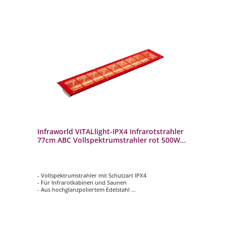
Infraworld VITALlight-IPX4 Infrarotstrahler
77cm ABC Vollspektrumstrahler rot 500W
gerade
- Vollspektrumstrahler mit Schutzart IPX4
- Für Infrarotkabinen und Saunen
- Aus hochglanzpoliertem Edelstahl
- Das samtbeflockte Gitter schützt bei Berührung gegen
Verbrennungen
- Im eingebauten Zustand gegen Spritzwasser aus allen
Richtungen geschützt