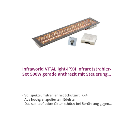
Infraworld VITALlight-IPX4 Infrarotstrahler-
Set 500W gerade anthrazit mit Steuerung
silber
- Vollspektrumstrahler mit Schutzart IPX4
- Aus hochglanzpoliertem Edelstahl
- Das samtbeflockte Gitter schützt bei Berührung gegen
Verbrennungen
- Im eingebauten Zustand gegen Spritzwasser aus allen
Richtungen geschützt
- Infrarot-Steuerung Easy Control - Sauna mit
Intensitätsregelung