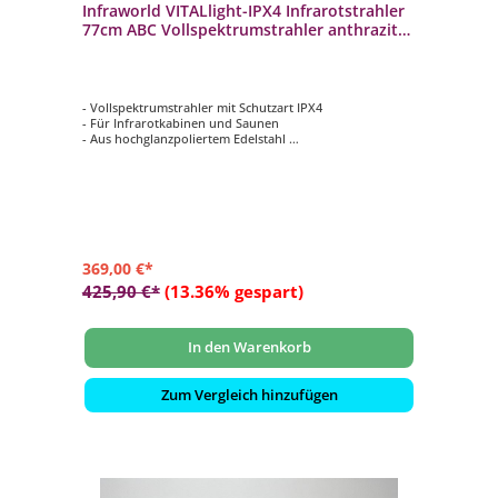
Infraworld VITALlight-IPX4 Infrarotstrahler
77cm ABC Vollspektrumstrahler anthrazit
500W gerade
- Vollspektrumstrahler mit Schutzart IPX4
- Für Infrarotkabinen und Saunen
- Aus hochglanzpoliertem Edelstahl
- Das samtbeflockte Gitter schützt bei Berührung gegen
Verbrennungen
- Im eingebauten Zustand gegen Spritzwasser aus allen
Richtungen geschützt
369,00 €*
425,90 €*
(13.36% gespart)
In den Warenkorb
Zum Vergleich hinzufügen