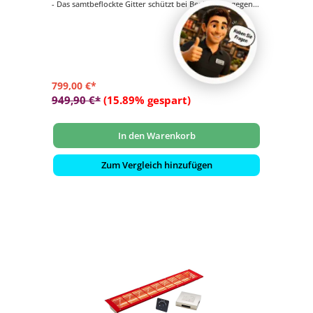
- Das samtbeflockte Gitter schützt bei Berührung gegen
Verbrennungen
- Im eingebauten Zustand gegen Spritzwasser aus allen
Richtungen geschützt
- Infrarot-Steuerung Easy Control - Sauna mit
Intensitätsregelung
799,00 €*
949,90 €*
(15.89% gespart)
In den Warenkorb
Zum Vergleich hinzufügen