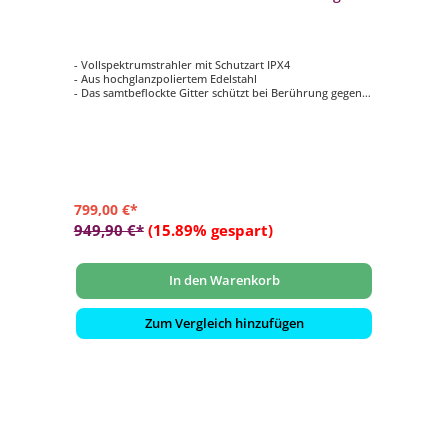
silber
- Vollspektrumstrahler mit Schutzart IPX4
- Aus hochglanzpoliertem Edelstahl
- Das samtbeflockte Gitter schützt bei Berührung gegen
Verbrennungen
- Im eingebauten Zustand gegen Spritzwasser aus allen
Richtungen geschützt
- Infrarot-Steuerung Easy Control - Sauna mit
Intensitätsregelung
799,00 €*
949,90 €*
(15.89% gespart)
In den Warenkorb
Zum Vergleich hinzufügen