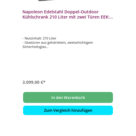
Napoleon Edelstahl Doppel-Outdoor
Kühlschrank 210 Liter mit zwei Türen EEK:
D / Spektrum: A bis G
- Nutzinhalt: 210 Liter
- Glastüren aus gehärtetem, zweischichtigem
Sicherheitsglas
- Spritzwasser geschützt nach IP 24
- Komplette 304 Edelstahl Konstruktion
- Inklusive innenliegender LED Beleuchtung
3.099,00 €*
In den Warenkorb
Zum Vergleich hinzufügen