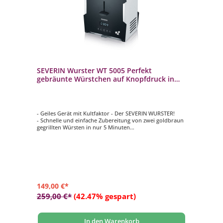
SEVERIN Wurster WT 5005 Perfekt
gebräunte Würstchen auf Knopfdruck in
nur 5 Minuten
- Geiles Gerät mit Kultfaktor - Der SEVERIN WURSTER!
- Schnelle und einfache Zubereitung von zwei goldbraun
gegrillten Würsten in nur 5 Minuten
- Optimales Grillergebnis durch Programme dicke Wurst,
dünne Wurst und individuell
- Hochwertiges LED-Display zur Anzeige des
Grillprogramms und der verbleibenden Grilldauer
- Liftfunktion mit Schlitten ermöglicht die einfache
Entnahme des Grillguts
149,00 €*
259,00 €*
(42.47% gespart)
In den Warenkorb