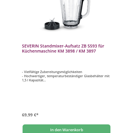
SEVERIN Standmixer-Aufsatz ZB 5593 für
Küchenmaschine KM 3898 / KM 3897
- Vielfältige Zubereitungsmöglichkeiten
- Hochwertiger, temperaturbeständiger Glasbehälter mit
1,5 l Kapazität
- Langlebig, geschmacksneutral und einfach zu reinigen
- Deckel mit speziellen Sicherheitsmechanismus
- Passend zu den SEVERIN Küchenmaschinen: KM 3896,
3897, 3898
69,99 €*
In den Warenkorb