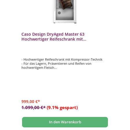
Caso Design DryAged Master 63
Hochwertiger Reifeschrank mit
Kompressortechnik
- Hochwertiger Reifeschrank mit Kompressor-Technik
- Für das Lagern, Präsentieren und Reifen von
hochwertigem Fleisch
- Nutzbares Volumen von 63 Litern
- Temperatur elektronisch einstellbar von 2 - 14 °C (in 1
°C-Schritten)
- Inkl. Roste und Hängegestell mit Fleisch-Haken (aus
rostfreiem Edelstahl)
999,00 €*
1.099,00 €*
(9.1% gespart)
In den Warenkorb