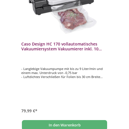
Caso Design HC 170 vollautomatisches
Vakuumiersystem Vakuumierer inkl. 10
Folienbeutel
- Langlebige Vakuumpumpe mit bis zu 9 Liter/min und
einem max. Unterdruck von -0,75 bar
- Luftdichtes Verschließen für Folien bis 30 cm Breite
- Individuelle Einstellung für trockene und feuchte
Lebensmittel
- Manuelle Pulse-Funktion für ein schonendes
Vakuumieren von weichen Lebensmitteln
- Inklusive 10 Profi-Beutel (20 x 30 cm) und
Vakuumierschlauch für Behälter
79,99 €*
In den Warenkorb