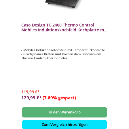
Caso Design TC 2400 Thermo Control
Mobiles Induktionskochfeld Kochplatte mit
Temperaturkontrolle
- Mobiles Induktions-Kochfeld mit Temperaturkontrolle
- Gradgenaues Braten und Kochen dank innovativem
Thermo Control-Thermometer
- Perfekt geeignet für Sous Vide und zum Warmhalten
von Speisen
- Induktionsplatte auch ohne Thermo Control-
Thermometer nutzbar
- Präzisionskochen mit Smart Control auf 12
unterschiedlichen Leistungsstufen
119,99 €*
129,99 €*
(7.69% gespart)
In den Warenkorb
Zum Vergleich hinzufügen