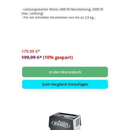
- Leistungsstarker Motor (400 W Nennleistung; 2500 W
max. Leistung)
- Für ein schnelles Verarbeiten von bis zu 2,5 kg
Lebensmittel/min
- Inkl. Burgerpresse für 2 Pattygrößen, Wurstfüller,
Spritzgebäck‐Aufsatz mit 4 Formen, Stopfer
- Zerkleinert problemlos rohes und gegartes Fleisch,
Fisch, Gemüse, Tofu etc.
- Mit hochwertiger, langlebiger Titan‐veredelter Klinge
179,99 €*
199,99 €*
(10% gespart)
In den Warenkorb
Zum Vergleich hinzufügen