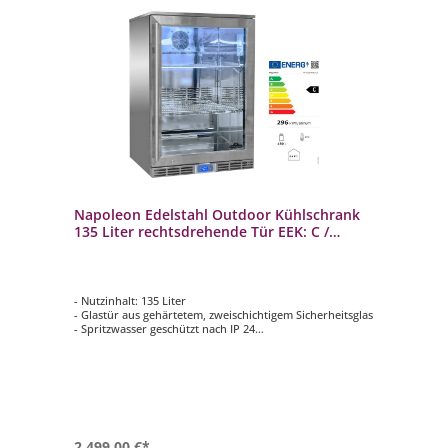
Napoleon Edelstahl Outdoor Kühlschrank
135 Liter rechtsdrehende Tür EEK: C /
Spektrum: A bis G
- Nutzinhalt: 135 Liter
- Glastür aus gehärtetem, zweischichtigem Sicherheitsglas
- Spritzwasser geschützt nach IP 24
- Komplette 304 Edelstahl Konstruktion
- Inklusive innenliegender LED Beleuchtung
2.499,00 €*