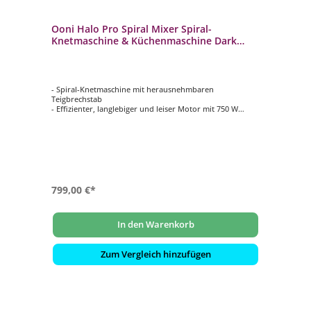
Ooni Halo Pro Spiral Mixer Spiral-
Knetmaschine & Küchenmaschine Dark
Grey
- Spiral-Knetmaschine mit herausnehmbaren
Teigbrechstab
- Effizienter, langlebiger und leiser Motor mit 750 W
- Schneebesen und Flachrüher für Baiser, Sahne und
Cremes
- Für bis zu 5 kg Teig (7 l Volumen der Rührschüssel)
- Inspiriert von professionellen Knetmaschinen aus
Bäckereien
799,00 €*
In den Warenkorb
Zum Vergleich hinzufügen