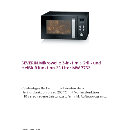
SEVERIN Mikrowelle 3-in-1 mit Grill- und
Heißluftfunktion 25 Liter MW 7752
- Vielseitiges Backen und Zubereiten dank
Heißluftfunktion bis zu 200 °C, mit Vorheizfunktion
- 10 verschiedene Leistungsstufen inkl. Auftauprogramm
nach Gewicht und Zeit
- 8 verschiedene Automatik-Kochprogramme zur
Zubereitung unterschiedlicher Lebensmittel
- Zusätzlicher antihaftbeschichteter Pizza-Teller (Ø ca. 28
cm), perfekt für Pizza
- Modernes LED-Touch-Display mit Quick-Select-
Funktionen