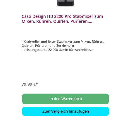
Caso Design HB 2200 Pro Stabmixer zum
Mixen, Rühren, Quirlen, Pürieren,
Zerkleinern
- Kraftvoller und leiser Stabmixer zum Mixen, Rühren,
Quirlen, Pürieren und Zerkleinern
- Leistungsstarke 22.000 U/min für zahlreiche
Einsatzmöglichkeiten
- Zur Zubereitung von Smoothies, Suppen, Cremes,
Babynahrung, Fleisch, Crushed Ice etc.
- Langlebiger, robuster AC-Motor mit 170 Watt
- Länge Edelstahl-Pürierstab 140 mm
79,99 €*
In den Warenkorb
Zum Vergleich hinzufügen