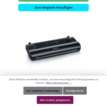
Zum Vergleich hinzufügen
SEVERIN Vakuumiergerät FS 3610
Diese Website verwendet Cookies, um eine bestmögliche Erfahrung bieten zu
vollautomatisches Vakuumiersystem
können.
Mehr Informationen ...
Vakuumierer
Nur technisch notwendige
Konfigurieren
Werkzeugleiste anzeigen
- FoodSave: Bis 8x länger frisch
Alle Cookies akzeptieren
- Besonders geeignet bei empfindlichen, leicht
verderblichen Lebensmitteln