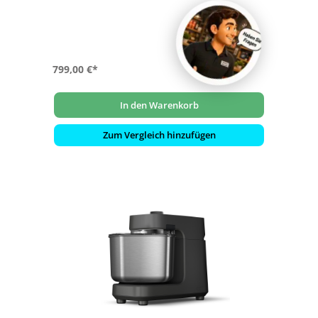
Cremes
- Für bis zu 5 kg Teig (7 l Volumen der Rührschüssel)
- Inspiriert von professionellen Knetmaschinen aus
Bäckereien
799,00 €*
In den Warenkorb
Zum Vergleich hinzufügen