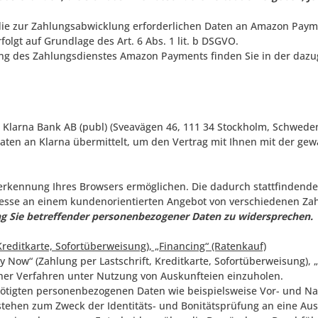
 zur Zahlungsabwicklung erforderlichen Daten an Amazon Paymen
olgt auf Grundlage des Art. 6 Abs. 1 lit. b DSGVO.
g des Zahlungsdienstes Amazon Payments finden Sie in der dazu
Klarna Bank AB (publ) (Sveavägen 46, 111 34 Stockholm, Schweden
ten an Klarna übermittelt, um den Vertrag mit Ihnen mit der gewä
rkennung Ihres Browsers ermöglichen. Die dadurch stattfindende 
resse an einem kundenorientierten Angebot von verschiedenen Za
ung Sie betreffender personenbezogener Daten zu widersprechen.
Kreditkarte, Sofortüberweisung), „Financing“ (Ratenkauf)
y Now“ (Zahlung per Lastschrift, Kreditkarte, Sofortüberweisung), „
cher Verfahren unter Nutzung von Auskunfteien einzuholen.
nötigten personenbezogenen Daten wie beispielsweise Vor- und Nac
tehen zum Zweck der Identitäts- und Bonitätsprüfung an eine Aus