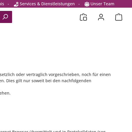
is
-
Services & Dienstleistungen
-
Unser Team
tzlich oder vertraglich vorgeschrieben, noch für einen
gen. Dies gilt nur soweit bei den nachfolgenden
iehen.
ernet Browser übermittelt und in Protokolldaten (sog.