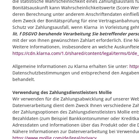
die statistische Wahrscheinlichkeit eines Zahlungsausfall
Bonitätsauskunft kann Wahrscheinlichkeitswerte (Score-Wert
deren Berechnung unter anderem Anschriftendaten einfließ
dem Zweck der Bonitätsprüfung für eine Vertragsanbahnung.
Schutz vor Zahlungsausfall, wenn Klarna in Vorleistung geh
lit. f DSGVO beruhende Verarbeitung Sie betreffender per
mit der von Ihnen gewünschten Zahlart erforderlich. Eine Ni
Weitere Informationen, insbesondere an welche Auskunfteie
https://cdn.klarna.com/1.0/shared/content/legal/terms/0/de_
Allgemeine Informationen zu Klarna erhalten Sie unter:
http
Datenschutzbestimmungen und entsprechend den Angaben
behandelt.
Verwendung des Zahlungsdienstleisters Mollie
Wir verwenden für die Zahlungsabwicklung auf unserer Websi
Datenverarbeitung dient dem Zweck Ihnen verschiedene Zahl
der Zahlungsoptionen des Zahlungsdienstleisters Mollie en
Bezahldaten (zum Beispiel Bankkontonummer oder Kreditkar
Adressdaten und Informationen über das Produkt oder die Die
Nähere Informationen zur Datenverarbeitung bei Verwendung
https://www.mollie.com/de/legal/privacy