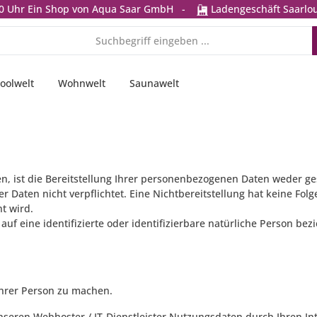
0 Uhr
Ein Shop von Aqua Saar GmbH
-
Ladengeschäft Saarlou
oolwelt
Wohnwelt
Saunawelt
ist die Bereitstellung Ihrer personenbezogenen Daten weder gese
er Daten nicht verpflichtet. Eine Nichtbereitstellung hat keine Fol
t wird.
uf eine identifizierte oder identifizierbare natürliche Person bez
hrer Person zu machen.
seren Webhoster / IT-Dienstleister Nutzungsdaten durch Ihren Int