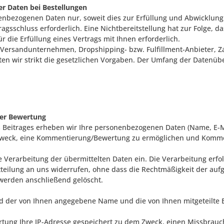
r Daten bei Bestellungen
enbezogenen Daten nur, soweit dies zur Erfüllung und Abwicklung 
ertragsschluss erforderlich. Eine Nichtbereitstellung hat zur Folge
für die Erfüllung eines Vertrags mit Ihnen erforderlich.
n Versandunternehmen, Dropshipping- bzw. Fulfillment-Anbieter, Za
chten wir strikt die gesetzlichen Vorgaben. Der Umfang der Datenü
ner Bewertung
s Beitrages erheben wir Ihre personenbezogenen Daten (Name, E-M
m Zweck, eine Kommentierung/Bewertung zu ermöglichen und Kom
erarbeitung der übermittelten Daten ein. Die Verarbeitung erfolgt
itteilung an uns widerrufen, ohne dass die Rechtmäßigkeit der auf
werden anschließend gelöscht.
rd
der von Ihnen angegebene Name und die von Ihnen mitgeteilte 
tung Ihre IP-Adresse gespeichert zu dem Zweck, einen Missbrau