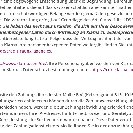
s für eine abgewogene Entscheidung über die Begründung, Durchfüh
e) beinhalten, die auf Basis wissenschaftlich anerkannter mathem
en. Ihre schutzwürdigen Belange werden gemäß den gesetzlichen 
 Die Verarbeitung erfolgt auf Grundlage des Art. 6 Abs. 1 lit. f
t.
Sie haben das Recht aus Gründen, die sich aus Ihrer besonderen 
sonenbezogener Daten durch Mitteilung an Klarna zu widersprech
chtbereitstellung hat zur Folge, dass der Vertrag nicht mit der v
n Klarna Ihre personenbezogenen Daten weitergibt finden Sie unt
de/credit_rating_agencies
.
s://www.klarna.com/de/
. Ihre Personenangaben werden von Klarn
 in Klarnas Datenschutzbestimmungen unter
https://cdn.klarna.c
te den Zahlungsdienstleister Mollie B.V. (Keizersgracht 313, 1016
ungsarten anbieten zu können durch die Zahlungsabwicklung über
tschieden haben, werden die zur Zahlungsabwicklung erforderliche
tennummer), Ihre IP-Adresse, Ihr Internetbrowser und Gerätetyp 
nstleistung, die Sie bei uns erworben haben. Diese Datenverarbei
 des Zahlungsdienstleisters Mollie finden Sie in der dazugehöri