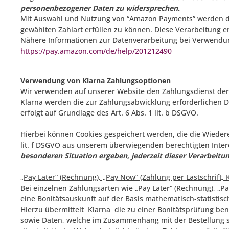
personenbezogener Daten zu widersprechen.
Mit Auswahl und Nutzung von “Amazon Payments” werden die
gewählten Zahlart erfüllen zu können. Diese Verarbeitung erf
Nähere Informationen zur Datenverarbeitung bei Verwendun
https://pay.amazon.com/de/help/201212490
Verwendung von Klarna Zahlungsoptionen
Wir verwenden auf unserer Website den Zahlungsdienst der 
Klarna werden die zur Zahlungsabwicklung erforderlichen Da
erfolgt auf Grundlage des Art. 6 Abs. 1 lit. b DSGVO.
Hierbei können Cookies gespeichert werden, die die Wiedere
lit. f DSGVO aus unserem überwiegenden berechtigten Inte
besonderen Situation ergeben, jederzeit dieser Verarbeit
„Pay Later“ (Rechnung), „Pay Now“ (Zahlung per Lastschrift, 
Bei einzelnen Zahlungsarten wie
„
Pay Later“ (Rechnung), „Pa
eine Bonitätsauskunft auf der Basis mathematisch-statistis
Hierzu übermittelt Klarna die zu einer Bonitätsprüfung be
sowie Daten, welche im Zusammenhang mit der Bestellung s