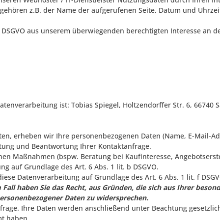
n gehören z.B. der Name der aufgerufenen Seite, Datum und Uhrze
it. f DSGVO aus unserem überwiegenden berechtigten Interesse an d
atenverarbeitung ist:
Tobias Spiegel,
Holtzendorffer Str. 6,
66740
S
treten, erheben wir Ihre personenbezogenen Daten (Name, E-Mail-A
itung und Beantwortung Ihrer Kontaktanfrage.
en Maßnahmen (bspw. Beratung bei Kaufinteresse, Angebotserstel
ung auf Grundlage des Art. 6 Abs. 1 lit. b DSGVO.
iese Datenverarbeitung auf Grundlage des Art. 6 Abs. 1 lit. f D
 Fall haben Sie das Recht, aus Gründen, die sich aus Ihrer besonde
 personenbezogener Daten zu widersprechen.
nfrage. Ihre Daten werden anschließend unter Beachtung gesetzlic
mt haben.