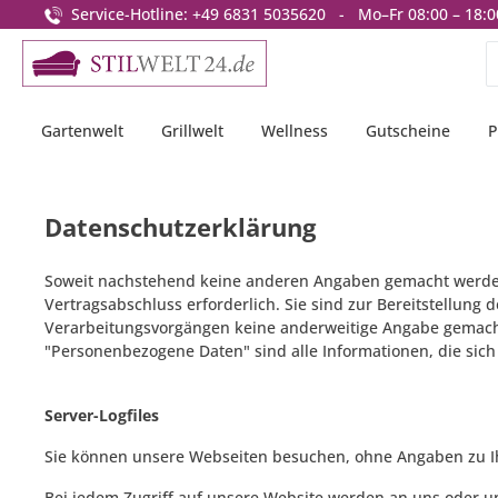
Service-Hotline: +49 6831 5035620 - Mo–Fr 08:00 – 18:0
springen
Zur Hauptnavigation springen
Gartenwelt
Grillwelt
Wellness
Gutscheine
P
Datenschutzerklärung
Soweit nachstehend keine anderen Angaben gemacht werden, 
Vertragsabschluss erforderlich. Sie sind zur Bereitstellung d
Verarbeitungsvorgängen keine anderweitige Angabe gemach
"Personenbezogene Daten" sind alle Informationen, die sich a
Server-Logfiles
Sie können unsere Webseiten besuchen, ohne Angaben zu I
Bei jedem Zugriff auf unsere Website werden an uns oder un