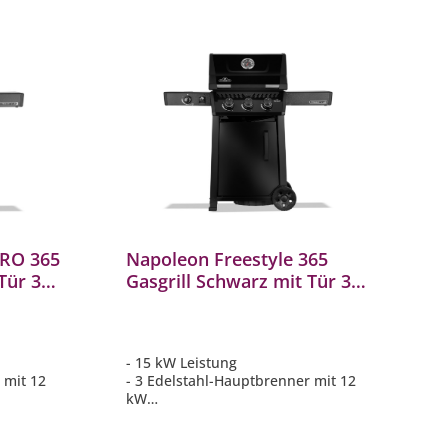
PRO 365
Napoleon Freestyle 365
Tür 3
Gasgrill Schwarz mit Tür 3
NE
Brenner & Seitenbrenner
F365DSBPK-1-DE
- 15 kW Leistung
 mit 12
- 3 Edelstahl-Hauptbrenner mit 12
kW
nner 3 kW
- Seitenbrenner mit 3 kW für
kte
leckere Pfannengerichte