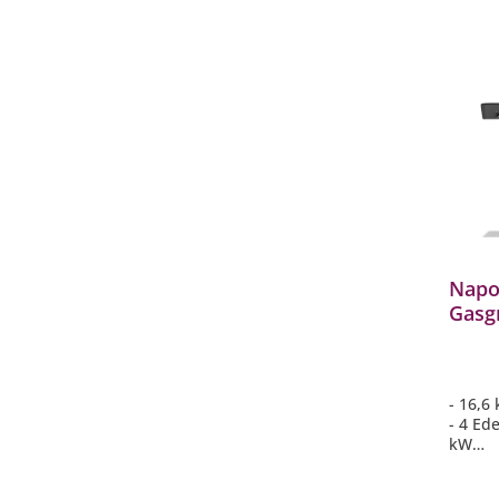
- Große
Ideal 
Napo
Gasgr
Bren
FP42
- 16,6
- 4 Ed
kW
- SIZZ
mit Ed