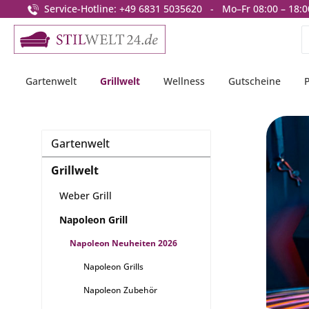
Service-Hotline: +49 6831 5035620 - Mo–Fr 08:00 – 18:0
springen
Zur Hauptnavigation springen
Gartenwelt
Grillwelt
Wellness
Gutscheine
Gartenwelt
Grillwelt
Weber Grill
Napoleon Grill
Napoleon Neuheiten 2026
Napoleon Grills
Napoleon Zubehör