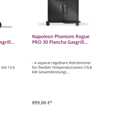
Napoleon Phantom Rogue
grill
PRO 30 Plancha Gasgrill
er &
Mattschwarz 4 Brenner
SIBPK-
RP30FTPK-DE-PHM
- 4 separat regelbare Rohrbrenner
 mit 13,6
für flexible Temperaturzonen (10,8
kW Gesamtleistung)
nner 3 kW
- Hochklassige Plancha-Grillstation
kte
in edlem Phantom-Design
n
- Robustes, mattschwarzes Gehäuse
hwertigem
und Bedienelemente
lfläche
- Massive Edelstahlplatte für
45 cm
gleichmäßige Wärmeverteilung
b
In den Warenkorb
899,00 €*
- Große Grillfläche (70 x 45 cm):
Ideal für bis zu 8 - 10 Personen