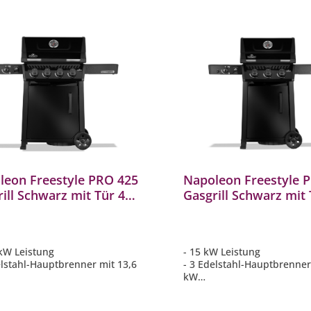
 Grillfläche (70 x 45 cm):
für bis zu 8 - 10 Personen
leon Freestyle PRO 425
Napoleon Freestyle 
ill Schwarz mit Tür 4
Gasgrill Schwarz mit 
ner & SIZZLE ZONE
Brenner & SIZZLE ZO
5DSIBPK-1-DE
FP365DSIBPK-1-DE
 kW Leistung
- 15 kW Leistung
elstahl-Hauptbrenner mit 13,6
- 3 Edelstahl-Hauptbrenner
kW
LE ZONE-Infrarotbrenner 3 kW
- SIZZLE ZONE-Infrarotbre
elstahlrost für perfekte
mit Edelstahlrost für perfe