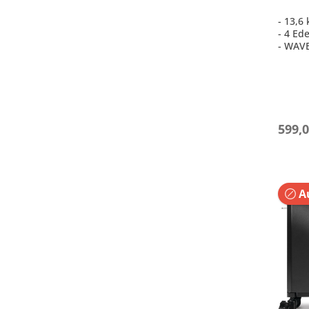
- 13,6
- 4 Ed
- WAVE
porzel
- Haup
- Beid
599,0
Au