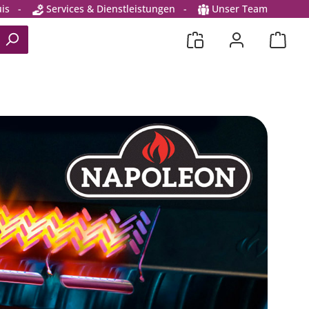
is
-
Services & Dienstleistungen
-
Unser Team