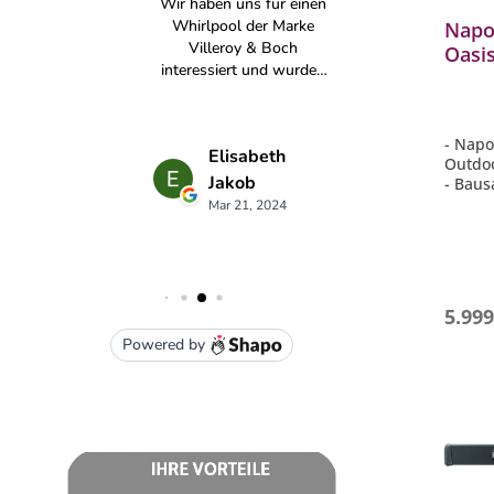
Napo
Oasi
Matt
Einba
SIZZ
- Napo
Outdo
- Baus
einfac
- Mit 
BIG32-
mit 4 
- Edel
kW ink
5.999
und F
- Mit 
Sizzle
Matts