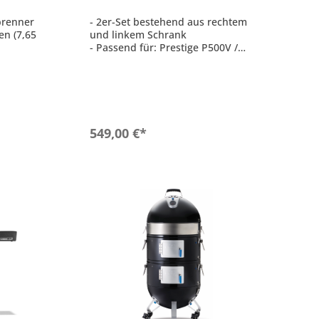
brenner
- 2er-Set bestehend aus rechtem
en (7,65
und linkem Schrank
- Passend für: Prestige P500V /
te mit
P500VX / P665V / P665VX (BJ 2025)
chtung
- Hochwertige Edelstahlkonstruktion
 Kein
- Obere Schublade für schnellen
die
Zugriff auf Arbeitshilfen
- Frei bewegliche Schränke mit 4
pbar mit
Lenkrollen
b
In den Warenkorb
549,00 €*
en
 cm):
nen