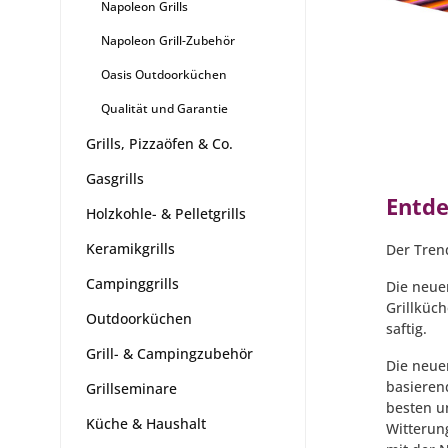
Napoleon Grills
Napoleon Grill-Zubehör
Oasis Outdoorküchen
Qualität und Garantie
Grills, Pizzaöfen & Co.
Gasgrills
Entde
Holzkohle- & Pelletgrills
Keramikgrills
Der Tren
Campinggrills
Die neue
Grillküch
Outdoorküchen
saftig.
Grill- & Campingzubehör
Die neue
basierend
Grillseminare
besten u
Küche & Haushalt
Witterun