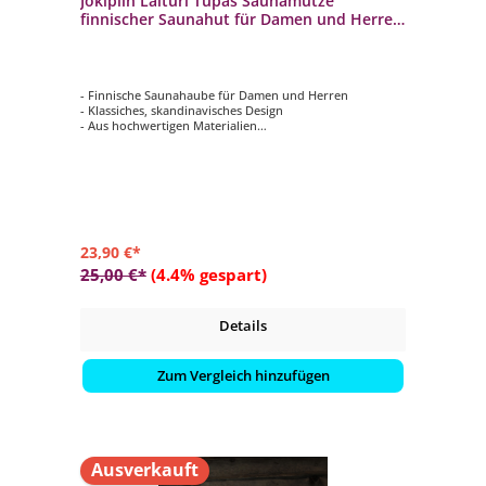
Jokipiin Laituri Tupas Saunamütze
finnischer Saunahut für Damen und Herren
natural/black
- Finnische Saunahaube für Damen und Herren
- Klassiches, skandinavisches Design
- Aus hochwertigen Materialien
- Größe: Onesize (Einheitsgröße)
- Farbe: natural/black
23,90 €*
25,00 €*
(4.4% gespart)
Details
Zum Vergleich hinzufügen
Ausverkauft