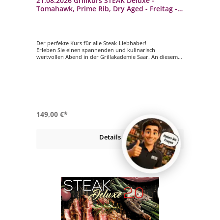
21.08.2026 Grillkurs STEAK Deluxe -
Tomahawk, Prime Rib, Dry Aged - Freitag - 4
bis 5 Std.
Der perfekte Kurs für alle Steak-Liebhaber!
Erleben Sie einen spannenden und kulinarisch
wertvollen Abend in der Grillakademie Saar. An diesem
Abend erfahren Sie alles wissenswerte über Fleisch- und
Fisch-Steaks sowie deren Zubereitung. Lassen Sie sich
von unserem Grillmeister auf eine kulinarische Reise
mitnehmen und lernen Sie alles was zur Vor- und
Zubereitung eines perfekten Steaks dazu gehört.
149,00 €*
Details