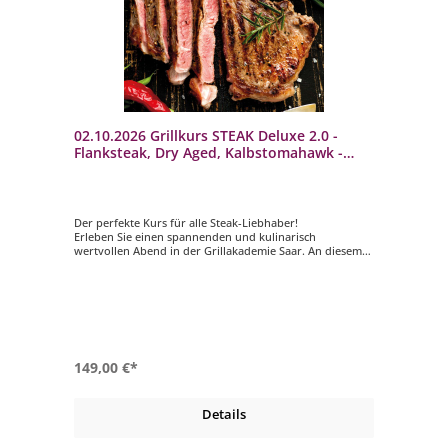
02.10.2026 Grillkurs STEAK Deluxe 2.0 -
Flanksteak, Dry Aged, Kalbstomahawk -
Freitag - 4-5 Std.
Der perfekte Kurs für alle Steak-Liebhaber!
Erleben Sie einen spannenden und kulinarisch
wertvollen Abend in der Grillakademie Saar. An diesem
Abend erfahren Sie alles wissenswerte über Fleisch- und
Fisch-Steaks sowie deren Zubereitung. Lassen Sie sich
von unserem Grillmeister auf eine kulinarische Reise
mitnehmen und lernen Sie alles was zur Vor- und
Zubereitung eines perfekten Steaks dazu gehört.
149,00 €*
Details