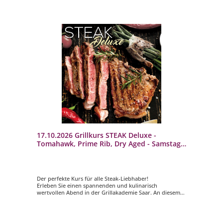
17.10.2026 Grillkurs STEAK Deluxe -
Tomahawk, Prime Rib, Dry Aged - Samstag -
4 bis 5 Std.
Der perfekte Kurs für alle Steak-Liebhaber!
Erleben Sie einen spannenden und kulinarisch
wertvollen Abend in der Grillakademie Saar. An diesem
Abend erfahren Sie alles wissenswerte über Fleisch- und
Fisch-Steaks sowie deren Zubereitung. Lassen Sie sich
von unserem Grillmeister auf eine kulinarische Reise
mitnehmen und lernen Sie alles was zur Vor- und