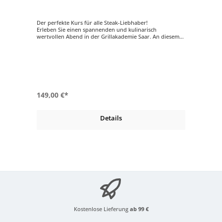
Der perfekte Kurs für alle Steak-Liebhaber!
Erleben Sie einen spannenden und kulinarisch
wertvollen Abend in der Grillakademie Saar. An diesem
Abend erfahren Sie alles wissenswerte über Fleisch- und
Fisch-Steaks sowie deren Zubereitung. Lassen Sie sich
von unserem Grillmeister auf eine kulinarische Reise
mitnehmen und lernen Sie alles was zur Vor- und
Zubereitung eines perfekten Steaks dazu gehört.
149,00 €*
Details
Kostenlose Lieferung
ab 99 €