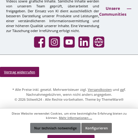
Videos sowie grafische Inhalte. Sämtliche Inhalte werden
von unserem Team geprüft, überarbeitet und
Unsere
freigegeben. Der Einsatz von KI dient ausschließlich der
Communities
besseren Darstellung unserer Produkte und Leistungen,
einer verständlicheren Informationsvermittlung und
einer höheren Qualität unserer Inhalte. Eine Verwendung
zur Täuschung oder Irreführung erfolgt nicht.
Facebook
Instagram
YouTube
LinkedIn
Website
Vertrag widerrufen
* Alle Preise inkl. gesetzl. Mehrwertsteuer zzgl.
Versandkosten
und ggf.
Nachnahmegebühren, wenn nicht anders angegeben.
© 2026 Stilwelt24 - Alle Rechte vorbehalten. Theme by
ThemeWare®
Diese Website verwendet Cookies, um eine bestmögliche Erfahrung bieten zu
können.
Mehr Informationen ...
Nur technisch notwendige
Konfigurieren
Werkzeugleiste anzeigen