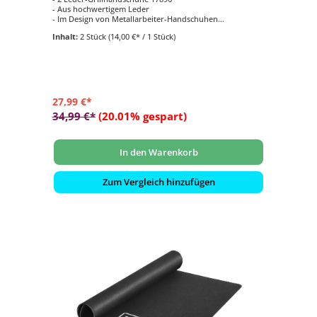
- Aus hochwertigem Leder
- Im Design von Metallarbeiter-Handschuhen
- Schützen vor hoher Hitze und sorgen für einen festen
Inhalt:
2 Stück
(14,00 €* / 1 Stück)
Griff
- Mit praktischer Schlaufe zum Aufhängen an den Grill
27,99 €*
34,99 €*
(20.01% gespart)
In den Warenkorb
Zum Vergleich hinzufügen