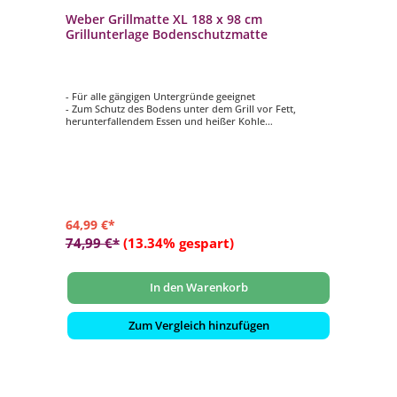
Weber Grillmatte XL 188 x 98 cm
Grillunterlage Bodenschutzmatte
- Für alle gängigen Untergründe geeignet
- Zum Schutz des Bodens unter dem Grill vor Fett,
herunterfallendem Essen und heißer Kohle
- Hitze- und witterungsbeständig
- Die glatte Oberfläche erleichtert das Aufrollen und
Lagern
- Maße: ca. 188 x 98 cm
64,99 €*
74,99 €*
(13.34% gespart)
In den Warenkorb
Zum Vergleich hinzufügen