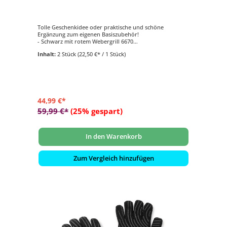
Tolle Geschenkidee oder praktische und schöne
Ergänzung zum eigenen Basiszubehör!
- Schwarz mit rotem Webergrill 6670
- Material Kevlarmischgewebe
Inhalt:
2 Stück
(22,50 €* / 1 Stück)
- Innenflächen mit Silikonflächen
- Größe L / XL
44,99 €*
59,99 €*
(25% gespart)
In den Warenkorb
Zum Vergleich hinzufügen