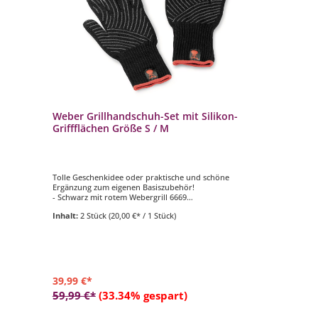
Weber Grillhandschuh-Set mit Silikon-
Griffflächen Größe S / M
Tolle Geschenkidee oder praktische und schöne
Ergänzung zum eigenen Basiszubehör!
- Schwarz mit rotem Webergrill 6669
- Material Kevlarmischgewebe
Inhalt:
2 Stück
(20,00 €* / 1 Stück)
- Innenflächen mit Silikonflächen
- Größe: S / M
39,99 €*
59,99 €*
(33.34% gespart)