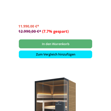
800 mm vorne, inkl. Dachpappe
- Inneneinrichtung Norma in hochwertiger Espe
- 2 Rückenlehnen, 2 Kopfstützen, Lüftungsschieber mit
Insektengitter
- Zwischenbankverkleidung, Ofenschutzgitter und
Fußrost
11.990,00 €*
12.990,00 €*
(7.7% gespart)
In den Warenkorb
Zum Vergleich hinzufügen