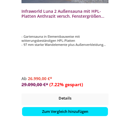
Infraworld Luna 2 Außensauna mit HPL-
Platten Anthrazit versch. Fenstergrößen
und Inneneinrichtung
- Gartensauna in Elementbauweise mit
witterungsbeständigen HPL-Platten
- 97 mm starke Wandelemente plus Außenverkleidung
- 70 mm Isolierung mit Dampfsperre
- Innenverkleidung aus 15 mm Profilbretter in nord.
Fichte, vertikal verarbeitet
- Rückenlehnen, 2 Kopfstützen, Lüftungsschieber mit
Insektengitter
Ab
26.990,00 €*
29.090,00 €*
(7.22% gespart)
Details
Zum Vergleich hinzufügen