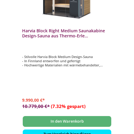
Harvia Block Right Medium Saunakabine
Design-Sauna aus Thermo-Erle
198x160x210cm inkl. LED Beleuchtung
- Stilvolle Harvia Block Medium Design-Sauna
- In Finnland entworfen und gefertigt
- Hochwertige Materialien mit wärmebehandelter,
gebürsteter Thermo-Erle
- Effiziente Wärmespeicherung mit einer 30 mm starken
PIR-Hochleistungsdämmplatte
- Moderne Ausstattung inkl. RGBW-LED-Beleuchtung
9.990,00 €*
10.779,00 €*
(7.32% gespart)
In den Warenkorb
Zum Vergleich hinzufügen