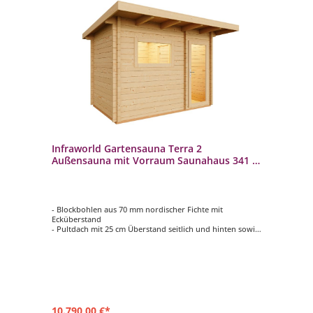
Infraworld Gartensauna Terra 2
Außensauna mit Vorraum Saunahaus 341 x
230 cm
- Blockbohlen aus 70 mm nordischer Fichte mit
Ecküberstand
- Pultdach mit 25 cm Überstand seitlich und hinten sowie
800 mm vorne, inkl. Dachpappe
- Inneneinrichtung Norma in hochwertiger Espe
- 2 Rückenlehnen, 2 Kopfstützen, Lüftungsschieber mit
Insektengitter
- Zwischenbankverkleidung, Ofenschutzgitter und
Fußrost
10.790,00 €*