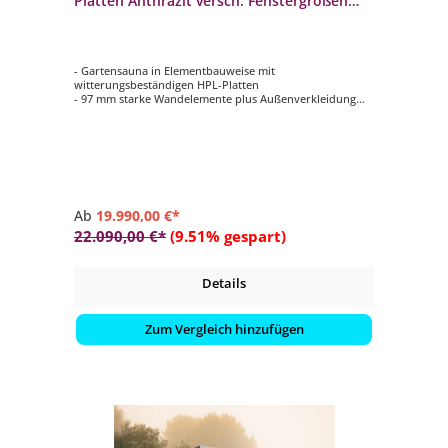
Platten Anthrazit versch. Fenstergrößen
und Inneneinrichtung
- Gartensauna in Elementbauweise mit
witterungsbeständigen HPL-Platten
- 97 mm starke Wandelemente plus Außenverkleidung
- 70 mm Isolierung mit Dampfsperre
- Innenverkleidung aus 15 mm Profilbretter in nord.
Fichte, vertikal verarbeitet
- Rückenlehnen, 2 Kopfstützen, Lüftungsschieber mit
Insektengitter
Ab
19.990,00 €*
22.090,00 €*
(9.51% gespart)
Details
Zum Vergleich hinzufügen