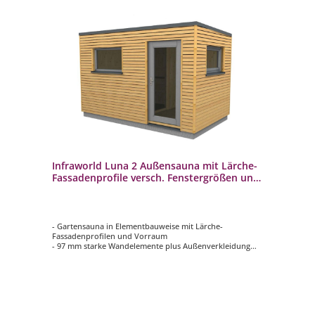
Infraworld Luna 2 Außensauna mit Lärche-
Fassadenprofile versch. Fenstergrößen und
Inneneinrichtung
- Gartensauna in Elementbauweise mit Lärche-
Fassadenprofilen und Vorraum
- 97 mm starke Wandelemente plus Außenverkleidung
- 70 mm Isolierung mit Dampfsperre
- Innenverkleidung aus 15 mm Profilbretter in nord.
Fichte, vertikal verarbeitet
- Rückenlehnen, 2 Kopfstützen, Lüftungsschieber mit
Insektengitter