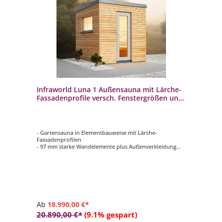
Infraworld Luna 1 Außensauna mit Lärche-
Fassadenprofile versch. Fenstergrößen und
Inneneinrichtung
- Gartensauna in Elementbauweise mit Lärche-
Fassadenprofilen
- 97 mm starke Wandelemente plus Außenverkleidung
- 70 mm Isolierung mit Dampfsperre
- Innenverkleidung aus 15 mm Profilbretter in nord.
Fichte, vertikal verarbeitet
- Rückenlehnen, 2 Kopfstützen, Lüftungsschieber mit
Insektengitter
Ab
18.990,00 €*
20.890,00 €*
(9.1% gespart)