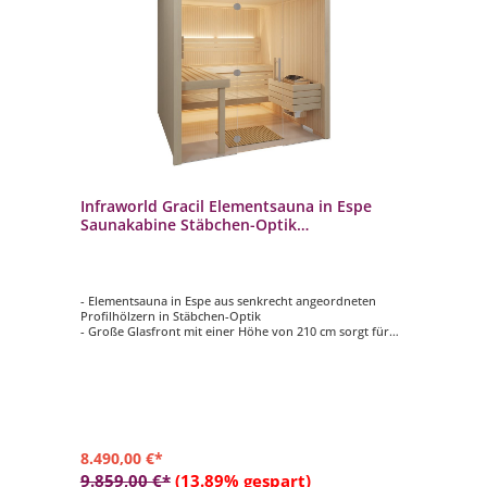
Infraworld Gracil Elementsauna in Espe
Saunakabine Stäbchen-Optik
210x210x210cm
- Elementsauna in Espe aus senkrecht angeordneten
Profilhölzern in Stäbchen-Optik
- Große Glasfront mit einer Höhe von 210 cm sorgt für
noch besseren Ausblick
- 75 mm starke vorgefertigte Elemente mit 50 mm
Isolierung und Dampfsperre
- Inneneinrichtung in hochwertiger Espe
- 2 Rückenlehnen, 2 Kopfstützen, Ofenschutzgitter,
Fußrost und Zwischenbankverkleidung
8.490,00 €*
9.859,00 €*
(13.89% gespart)