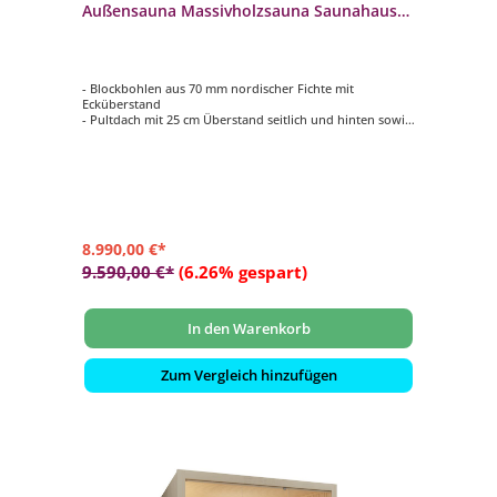
Außensauna Massivholzsauna Saunahaus
230x230 cm
- Blockbohlen aus 70 mm nordischer Fichte mit
Ecküberstand
- Pultdach mit 25 cm Überstand seitlich und hinten sowie
800 mm vorne, inkl. Dachpappe
- Inneneinrichtung Norma in hochwertiger Espe
- 2 Rückenlehnen, 2 Kopfstützen, Lüftungsschieber mit
Insektengitter
- Zwischenbankverkleidung, Ofenschutzgitter und
Fußrost
8.990,00 €*
9.590,00 €*
(6.26% gespart)
In den Warenkorb
Zum Vergleich hinzufügen