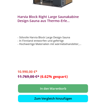
Harvia Block Right Large Saunakabine
Design-Sauna aus Thermo-Erle
198x200x210cm inkl. LED Beleuchtung
- Stilvolle Harvia Block Large Design-Sauna
- In Finnland entworfen und gefertigt
- Hochwertige Materialien mit wärmebehandelter,
gebürsteter Thermo-Erle
- Effiziente Wärmespeicherung mit einer 30 mm starken
PIR-Hochleistungsdämmplatte
- Moderne Ausstattung inkl. RGBW-LED-Beleuchtung
10.990,00 €*
11.769,00 €*
(6.62% gespart)
In den Warenkorb
Zum Vergleich hinzufügen