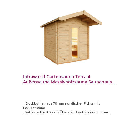
Infraworld Gartensauna Terra 4
Außensauna Massivholzsauna Saunahaus
230x230 cm
- Blockbohlen aus 70 mm nordischer Fichte mit
Ecküberstand
- Satteldach mit 25 cm Überstand seitlich und hinten
sowie 800 mm vorne, inkl. Dachpappe
- Inneneinrichtung Norma in hochwertiger Espe
- 2 Rückenlehnen, 2 Kopfstützen, Lüftungsschieber mit
Insektengitter
- Zwischenbankverkleidung, Ofenschutzgitter und
Fußrost