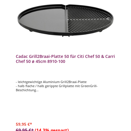
Cadac Grill2Braai-Platte 50 für Citi Chef 50 & Carri
Chef 50 ø 45cm 8910-100
- leichtgewichtige Aluminium Grill2Braai-Platte
- halb flache / halb gerippte Grillplatte mit GreenGrill-
Beschichtung
- Grillfläche ca. ø 45cm
- passend für für Citi Chef 50 & Carri Chef 50
- inklusive Trage-/Aufbewahrungstasche
59,95 €*
69,95 €*
(14.3% gespart)