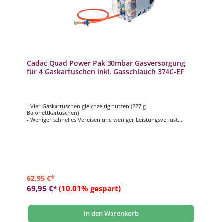
Cadac Quad Power Pak 30mbar Gasversorgung
für 4 Gaskartuschen inkl. Gasschlauch 374C-EF
- Vier Gaskartuschen gleichzeitig nutzen (227 g
Bajonettkartuschen)
- Weniger schnelles Vereisen und weniger Leistungsverlust
- Zum Anschluss an 30 mbar Gasgrills und Gaskocher
- Gasschlauch inklusive, kein zusätzlicher Druckminderer
notwendig
- Quick Release Kupplung zum schnellen Anschließen und
Trennen des Gasschlauches
62,95 €*
69,95 €*
(10.01% gespart)
In den Warenkorb