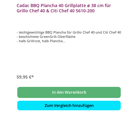
Cadac BBQ Plancha 40 Grillplatte ø 38 cm für
Grillo Chef 40 & Citi Chef 40 5610-200
- leichtgewichtige BBQ Plancha für Grillo Chef 40 und Citi Chef 40
- beschichtete GreenGrill-Oberfläche
- halb Grillrost, halb Plancha
- ca. ø 38 cm
- inkl. Trage-/Aufbewahrungstasche aus 100% Vinyl
59,95 €*
In den Warenkorb
Zum Vergleich hinzufügen