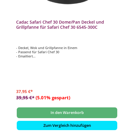
Cadac Safari Chef 30 Dome/Pan Deckel und
Grillpfanne für Safari Chef 30 6545-300C
- Deckel, Wok und Grillpfanne in Einem
- Passend für Safari Chef 30
- Emailliert
- Kann auch als (Suppen-)Topf verwendet werden
- Für die Zubereitung von Gemüse, Reisgerichte, Nudelgerichte
uvm.
37,95 €*
39,95 €*
(5.01% gespart)
In den Warenkorb
Zum Vergleich hinzufügen