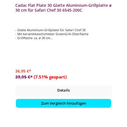
Cadac Flat Plate 30 Glatte Aluminium-Grillplatte ø
30 cm für Safari Chef 30 6545-200C
- Glatte Aluminium-Grillplatte für Safari Chef 30
- Mit keramikbeschichteter GreenGrill-Oberfläche
- Grillfläche: ca. ø 30 cm
- Leicht zu reinigen
- Inkl. Trage-Aufbewahrungstasche aus 100% Vinyl
36,95 €*
39,95 €*
(7.51% gespart)
Details
Zum Vergleich hinzufügen