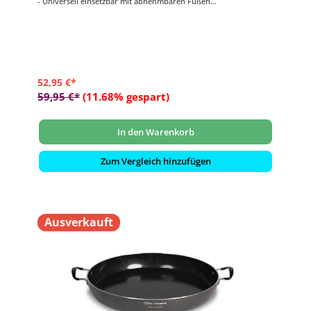
- Universell einsetzbar mit abnehmbaren Füßen
- Mit Fettauffangbereich (bis zu 45 ml Flüssigkeit)
- Doppelte Ausgießvorrichtung
- Maße: ca. 48,8 x 24,5 cm
52,95 €*
59,95 €*
(11.68% gespart)
In den Warenkorb
Zum Vergleich hinzufügen
Ausverkauft