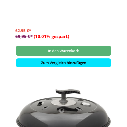
- Zum Anschluss an 50 mbar Gasgrills und Gaskocher
- Gasschlauch inklusive, kein zusätzlicher Druckminderer
notwendig
- Quick Release Kupplung zum schnellen Anschließen und
Trennen des Gasschlauches
62,95 €*
69,95 €*
(10.01% gespart)
In den Warenkorb
Zum Vergleich hinzufügen