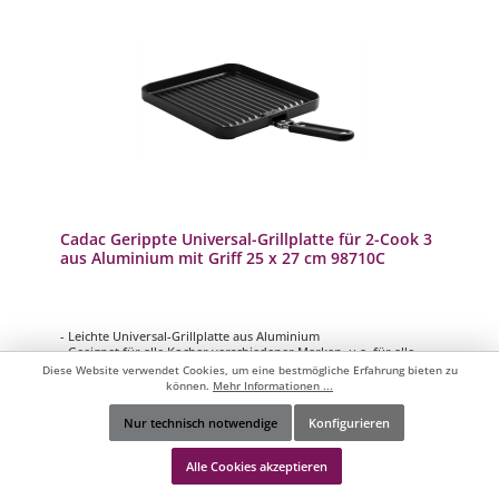
Cadac Gerippte Universal-Grillplatte für 2-Cook 3
aus Aluminium mit Griff 25 x 27 cm 98710C
- Leichte Universal-Grillplatte aus Aluminium
- Geeignet für alle Kocher verschiedener Marken, u.a. für alle
Cadac 2-Cook 3 Modelle
Diese Website verwendet Cookies, um eine bestmögliche Erfahrung bieten zu
- Abnehmbarer Griff
können.
Mehr Informationen ...
- GreenGrill Keramikbeschichtung
- Inklusive praktischer Tragetasche
Nur technisch notwendige
Konfigurieren
Werkzeugleiste anzeigen
Alle Cookies akzeptieren
36,95 €*