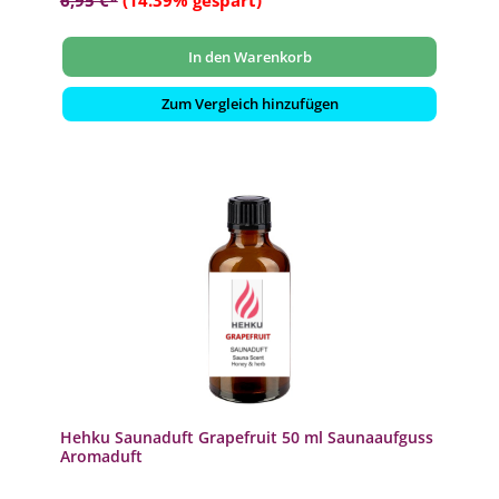
6,95 €*
(14.39% gespart)
In den Warenkorb
Zum Vergleich hinzufügen
Hehku Saunaduft Grapefruit 50 ml Saunaaufguss
Aromaduft