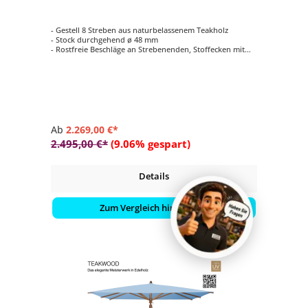
- Gestell 8 Streben aus naturbelassenem Teakholz
- Stock durchgehend ø 48 mm
- Rostfreie Beschläge an Strebenenden, Stoffecken mit
Leder (weiss) verstärkt
- Form quadratisch 330 x 330 cm
- Farbvariante vom Schirmdach wählbar (Stoffqualität 5 /
100 % Polyacryl)
Ab
2.269,00 €*
2.495,00 €*
(9.06% gespart)
Details
Zum Vergleich hinzufügen