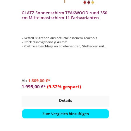
GLATZ Sonnenschirm TEAKWOOD rund 350
cm Mittelmastschirm 11 Farbvarianten
- Gestell 8 Streben aus naturbelassenem Teakholz
- Stock durchgehend ø 48 mm
- Rostfreie Beschläge an Strebenenden, Stoffecken mit
Leder (weiss) verstärkt
- Form rund ø 350 cm
- Farbvariante vom Schirmdach wählbar (Stoffqualität 4 /
100 % Polyester)
Ab
1.809,00 €*
1.995,00 €*
(9.32% gespart)
Details
Zum Vergleich hinzufügen