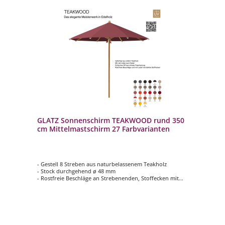
GLATZ Sonnenschirm TEAKWOOD rund 350
cm Mittelmastschirm 27 Farbvarianten
- Gestell 8 Streben aus naturbelassenem Teakholz
- Stock durchgehend ø 48 mm
- Rostfreie Beschläge an Strebenenden, Stoffecken mit
Leder (weiss) verstärkt
- Form rund ø 350 cm
- Farbvariante vom Schirmdach wählbar (Stoffqualität 5 /
100 % Polyacryl)