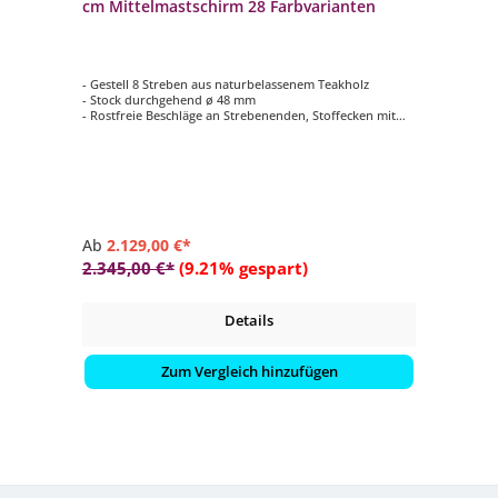
cm Mittelmastschirm 28 Farbvarianten
- Gestell 8 Streben aus naturbelassenem Teakholz
- Stock durchgehend ø 48 mm
- Rostfreie Beschläge an Strebenenden, Stoffecken mit
Leder (weiss) verstärkt
- Form rund ø 350 cm
- Farbvariante vom Schirmdach wählbar (Stoffqualität 5 /
100 % Polyacryl)
Ab
2.129,00 €*
2.345,00 €*
(9.21% gespart)
Details
Zum Vergleich hinzufügen