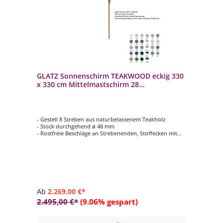
GLATZ Sonnenschirm TEAKWOOD eckig 330
x 330 cm Mittelmastschirm 28
Farbvarianten
- Gestell 8 Streben aus naturbelassenem Teakholz
- Stock durchgehend ø 48 mm
- Rostfreie Beschläge an Strebenenden, Stoffecken mit
Leder (weiss) verstärkt
- Form quadratisch mit 330 x 330 cm
- Farbvariante vom Schirmdach wählbar (Stoffqualität 5 /
100 % Polyacryl)
Ab
2.269,00 €*
2.495,00 €*
(9.06% gespart)