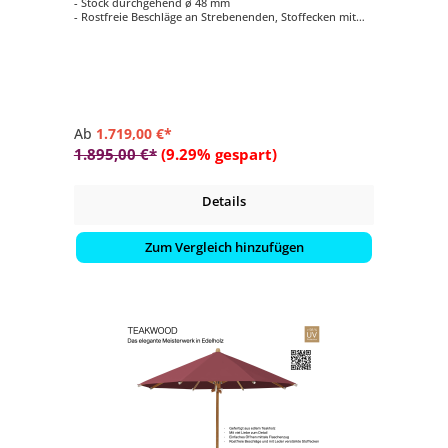
- Stock durchgehend ø 48 mm
- Rostfreie Beschläge an Strebenenden, Stoffecken mit
Leder (weiss) verstärkt
- Form rund ø 300 cm
- Farbvariante vom Schirmdach wählbar (Stoffqualität 4 /
100 % Polyester)
Ab
1.719,00 €*
1.895,00 €*
(9.29% gespart)
Details
Zum Vergleich hinzufügen