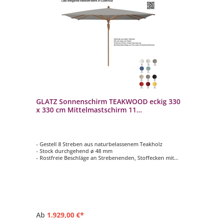
GLATZ Sonnenschirm TEAKWOOD eckig 330
x 330 cm Mittelmastschirm 11
Farbvarianten
- Gestell 8 Streben aus naturbelassenem Teakholz
- Stock durchgehend ø 48 mm
- Rostfreie Beschläge an Strebenenden, Stoffecken mit
Leder (weiss) verstärkt
- Form quadratisch mit 330 x 330 cm
- Farbvariante vom Schirmdach wählbar (Stoffqualität 4 /
100 % Polyester)
Ab
1.929,00 €*