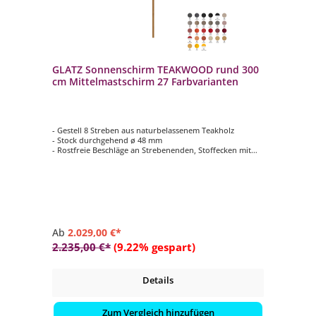
GLATZ Sonnenschirm TEAKWOOD rund 300
cm Mittelmastschirm 27 Farbvarianten
- Gestell 8 Streben aus naturbelassenem Teakholz
- Stock durchgehend ø 48 mm
- Rostfreie Beschläge an Strebenenden, Stoffecken mit
Leder (weiss) verstärkt
- Form rund ø 300 cm
- Farbvariante vom Schirmdach wählbar (Stoffqualität 5 /
100 % Polyacryl)
Ab
2.029,00 €*
2.235,00 €*
(9.22% gespart)
Details
Zum Vergleich hinzufügen