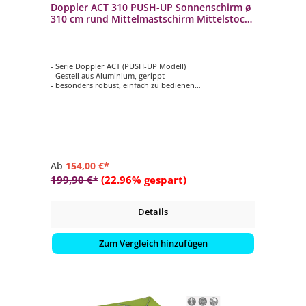
Doppler ACT 310 PUSH-UP Sonnenschirm ø
310 cm rund Mittelmastschirm Mittelstock
4 Farbvarianten
- Serie Doppler ACT (PUSH-UP Modell)
- Gestell aus Aluminium, gerippt
- besonders robust, einfach zu bedienen
- rund mit ø 310 cm
- 4 verschiedene Farbvarianten auswählbar
Ab
154,00 €*
199,90 €*
(22.96% gespart)
Details
Zum Vergleich hinzufügen