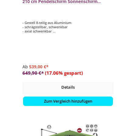
210 cm Pendelschirm Sonnenschirm
Ampelschirm 4 Farben
- Gestell 8-teilig aus Aluminium
- schrägstellbar, schwenkbar
- axial schwenkbar
- Schirmdach rechteckig mit 310 x 210 cm
- in 4 möglichen Farben
Ab
539,00 €*
649,90 €*
(17.06% gespart)
Details
Zum Vergleich hinzufügen