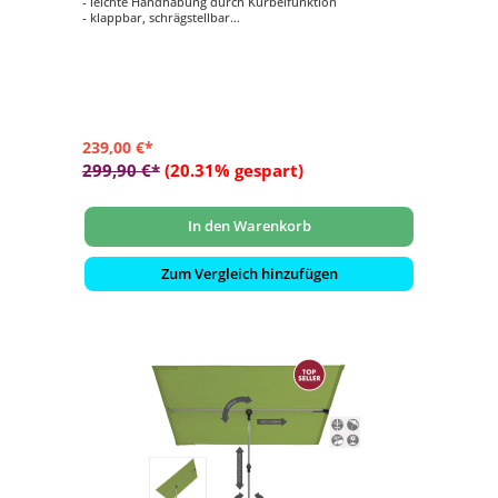
- leichte Handhabung durch Kurbelfunktion
- klappbar, schrägstellbar
- ø 300 cm
- mit integrierter LED Beleuchtung in den Streben
239,00 €*
299,90 €*
(20.31% gespart)
In den Warenkorb
Zum Vergleich hinzufügen