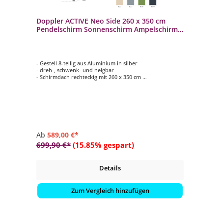
Doppler ACTIVE Neo Side 260 x 350 cm
Pendelschirm Sonnenschirm Ampelschirm 4
Farben
- Gestell 8-teilig aus Aluminium in silber
- dreh-, schwenk- und neigbar
- Schirmdach rechteckig mit 260 x 350 cm
- inkl. Standkreuz (Beschwerungsplatten nicht im
Lieferumfang enthalten)
- in 4 möglichen Farben
Ab
589,00 €*
699,90 €*
(15.85% gespart)
Details
Zum Vergleich hinzufügen