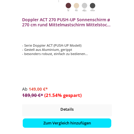
Doppler ACT 270 PUSH-UP Sonnenschirm ø
270 cm rund Mittelmastschirm Mittelstock
4 Farbvarianten
- Serie Doppler ACT (PUSH-UP Modell)
- Gestell aus Aluminium, gerippt
- besonders robust, einfach zu bedienen
- rund mit ø 270 cm
- 4 verschiedene Farbvarianten auswählbar
Ab
149,00 €*
189,90 €*
(21.54% gespart)
Details
Zum Vergleich hinzufügen