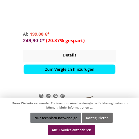
- Schirmdach rund mit ø 350 cm
- 4 Farbvarianten verfügbar
Ab
199,00 €*
249,90 €*
(20.37% gespart)
Details
Zum Vergleich hinzufügen
Diese Website verwendet Cookies, um eine bestmögliche Erfahrung bieten zu
können.
Mehr Informationen ...
Nur technisch notwendige
Konfigurieren
Werkzeugleiste anzeigen
Alle Cookies akzeptieren