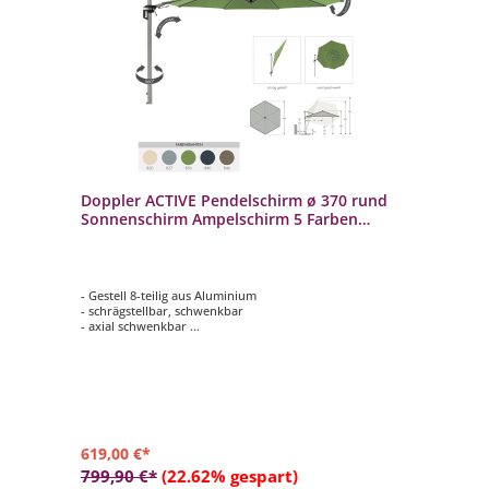
Doppler ACTIVE Pendelschirm ø 370 rund
Sonnenschirm Ampelschirm 5 Farben
446251
- Gestell 8-teilig aus Aluminium
- schrägstellbar, schwenkbar
- axial schwenkbar
- Schirmdach rund mit ø 370 cm
- in 5 möglichen Farben
619,00 €*
799,90 €*
(22.62% gespart)