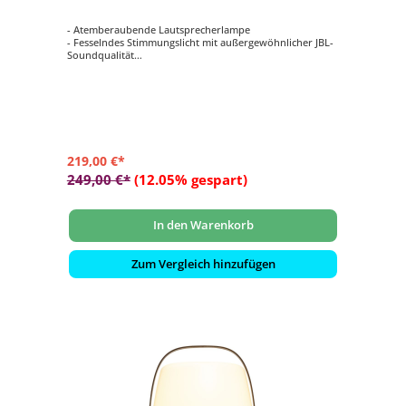
- Atemberaubende Lautsprecherlampe
- Fesselndes Stimmungslicht mit außergewöhnlicher JBL-
Soundqualität
- Wunderschönes skandinavisches Designerstück
- Elegante Messingakzente und abgerundeter Holzgriff
- Verbinden Sie diese exquisite Lautsprecherlampe über
Bluetooth mit Ihrem Gerät
219,00 €*
249,00 €*
(12.05% gespart)
In den Warenkorb
Zum Vergleich hinzufügen