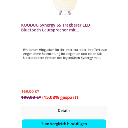
KOODUU Synergy 65 Tragbarer LED
Bluetooth Lautsprecher mit
Getränkekühler
- Ein echter Hingucker für Ihr Interieur oder Ihre Terrasse
- Angenehme Beleuchtung im eleganten und edlen Stil
- Überarbeitete Version des legendären Synergy mit
Kooduu Bright Sound Technology
- Ihre Lieblingsmusik drahtlos in hoher Qualität über
Bluetooth streamen
- Kühleimer im oberen Bereich - Weinkühler,
Getränkekühler und sogar Blumentopf
169,00 €*
199,00 €*
(15.08% gespart)
Details
Zum Vergleich hinzufügen