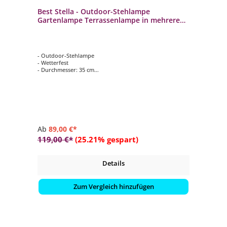
Best Stella - Outdoor-Stehlampe
Gartenlampe Terrassenlampe in mehreren
Farben
- Outdoor-Stehlampe
- Wetterfest
- Durchmesser: 35 cm
- Höhe: 150 cm
- Dimmbar, Kratzfest
Ab
89,00 €*
119,00 €*
(25.21% gespart)
Details
Zum Vergleich hinzufügen