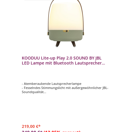
KOODUU Lite-up Play 2.0 SOUND BY JBL
LED Lampe mit Bluetooth Lautsprecher
Petroleum
- Atemberaubende Lautsprecherlampe
- Fesselndes Stimmungslicht mit außergewöhnlicher JBL-
Soundqualität
- Wunderschönes skandinavisches Designerstück
- Elegante Messingakzente und abgerundeter Holzgriff
- Verbinden Sie diese exquisite Lautsprecherlampe über
Bluetooth mit Ihrem Gerät
219,00 €*