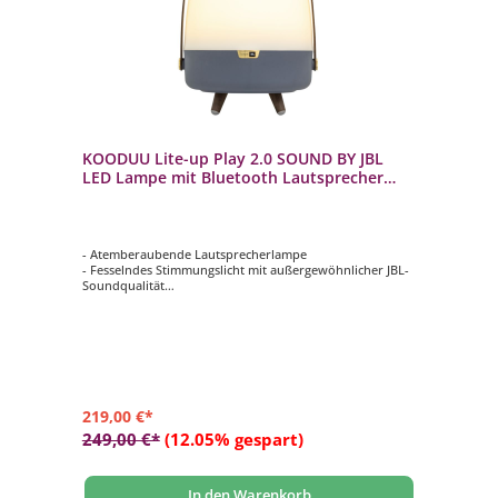
KOODUU Lite-up Play 2.0 SOUND BY JBL
LED Lampe mit Bluetooth Lautsprecher
Ocean Blue
- Atemberaubende Lautsprecherlampe
- Fesselndes Stimmungslicht mit außergewöhnlicher JBL-
Soundqualität
- Wunderschönes skandinavisches Designerstück
- Elegante Messingakzente und abgerundeter Holzgriff
- Verbinden Sie diese exquisite Lautsprecherlampe über
Bluetooth mit Ihrem Gerät
219,00 €*
249,00 €*
(12.05% gespart)
In den Warenkorb