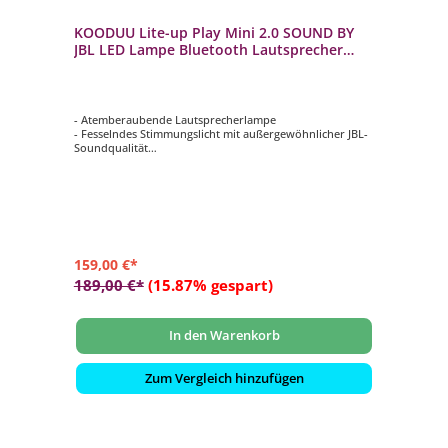
KOODUU Lite-up Play Mini 2.0 SOUND BY
JBL LED Lampe Bluetooth Lautsprecher
Earth
- Atemberaubende Lautsprecherlampe
- Fesselndes Stimmungslicht mit außergewöhnlicher JBL-
Soundqualität
- Wunderschönes skandinavisches Designerstück
- Elegante Messingakzente und abgerundeter Holzgriff
- Verbinden Sie diese exquisite Lautsprecherlampe über
Bluetooth mit Ihrem Gerät
159,00 €*
189,00 €*
(15.87% gespart)
In den Warenkorb
Zum Vergleich hinzufügen