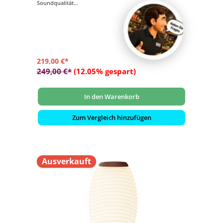
Soundqualität
- Wunderschönes skandinavisches Designerstück
- Elegante Messingakzente und abgerundeter Holzgriff
- Verbinden Sie diese exquisite Lautsprecherlampe über
Bluetooth mit Ihrem Gerät
219,00 €*
249,00 €*
(12.05% gespart)
In den Warenkorb
Zum Vergleich hinzufügen
Ausverkauft