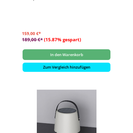
- Wunderschönes skandinavisches Designerstück
- Elegante Messingakzente und abgerundeter Holzgriff
- Verbinden Sie diese exquisite Lautsprecherlampe über
Bluetooth mit Ihrem Gerät
159,00 €*
189,00 €*
(15.87% gespart)
In den Warenkorb
Zum Vergleich hinzufügen