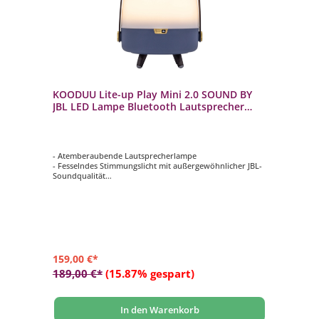
KOODUU Lite-up Play Mini 2.0 SOUND BY
JBL LED Lampe Bluetooth Lautsprecher
Ocean Blue
- Atemberaubende Lautsprecherlampe
- Fesselndes Stimmungslicht mit außergewöhnlicher JBL-
Soundqualität
- Wunderschönes skandinavisches Designerstück
- Elegante Messingakzente und abgerundeter Holzgriff
- Verbinden Sie diese exquisite Lautsprecherlampe über
Bluetooth mit Ihrem Gerät
159,00 €*
189,00 €*
(15.87% gespart)
In den Warenkorb