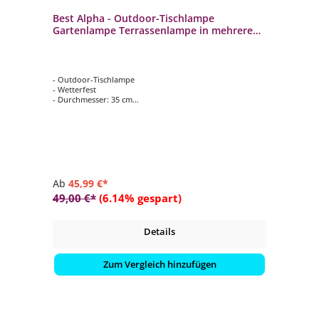
Best Alpha - Outdoor-Tischlampe
Gartenlampe Terrassenlampe in mehreren
Farben
- Outdoor-Tischlampe
- Wetterfest
- Durchmesser: 35 cm
- Höhe: 150 cm
- Dimmbar, Kratzfest
Ab
45,99 €*
49,00 €*
(6.14% gespart)
Details
Zum Vergleich hinzufügen