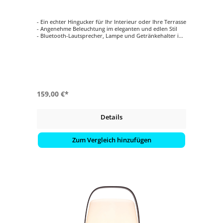
- Ein echter Hingucker für Ihr Interieur oder Ihre Terrasse
- Angenehme Beleuchtung im eleganten und edlen Stil
- Bluetooth-Lautsprecher, Lampe und Getränkehalter in
einem
- Ihre Lieblingsmusik drahtlos in hoher Qualität über
Bluetooth streamen
- Entworfen von Jacob Jensen Design Studio in Dänemark
159,00 €*
Details
Zum Vergleich hinzufügen