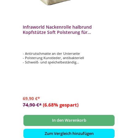
Infraworld Nackenrolle halbrund
Kopfstütze Soft Polsterung für
Saunakabine Beige
- Antirutschmatte an der Unterseite
- Polsterung Kunstleder, antibakteriell
- Schweiß- und speichelbeständig
- Größe: ca. 450 x 200 x 115 mm
- Farbe: Beige
69,90 €*
74,90 €*
(6.68% gespart)
In den Warenkorb
Zum Vergleich hinzufügen