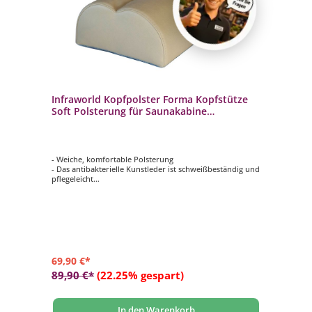
Infraworld Kopfpolster Forma Kopfstütze
Soft Polsterung für Saunakabine
Saunazubehör
- Weiche, komfortable Polsterung
- Das antibakterielle Kunstleder ist schweißbeständig und
pflegeleicht
- Sorgt für einen erholsamen Liegekomfort in der Sauna
- Die Wölbung schafft eine zusätzliche Stütze für Kopf
und Nacken
- Eine aufgenähte Antirutschmatte an der Unterseite
verhin- dert, dass der Kopfpolster verrutscht
69,90 €*
89,90 €*
(22.25% gespart)
In den Warenkorb