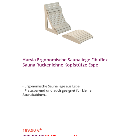
Harvia Ergonomische Saunaliege Fibuflex
Sauna Rückenlehne Kopfstütze Espe
- Ergonomische Saunaliege aus Espe
- Platzsparend und auch geeignet für kleine
Saunakabinen
- Schlichtes Design und hochwertig verarbeitet
- Ermöglicht Ihnen einen besseren Liege- oder
Sitzkomfort
- Die Kopf- und Lenden-Steckelemente können
individuell positioniert werden
189,90 €*