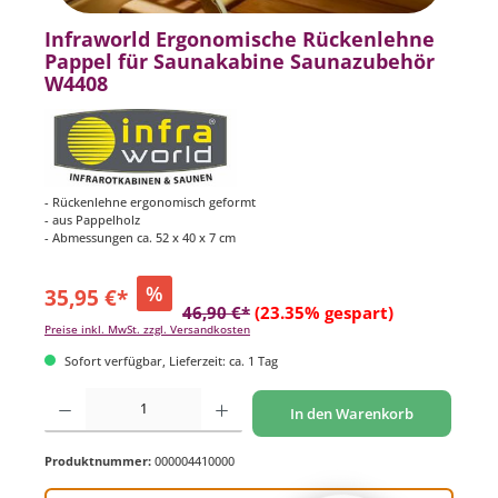
Infraworld Ergonomische Rückenlehne
Pappel für Saunakabine Saunazubehör
W4408
- Rückenlehne ergonomisch geformt
- aus Pappelholz
- Abmessungen ca. 52 x 40 x 7 cm
%
35,95 €*
46,90 €*
(23.35% gespart)
Preise inkl. MwSt. zzgl. Versandkosten
Sofort verfügbar, Lieferzeit: ca. 1 Tag
Produkt Anzahl: Gib den gewünschten Wert ein oder benutze die Schaltflächen um di
In den Warenkorb
Produktnummer:
000004410000