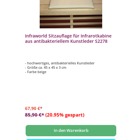
Infraworld Sitzauflage für Infrarotkabine
In
aus antibakteriellem Kunstleder S2278
Kö
- hochwertiges, antibakterielles Kunstleder
- F
- Größe ca. 45 x 45 x 3 cm
- o
- Farbe beige
- g
- S
In
67,90 €*
7,
85,90 €*
(20.95% gespart)
8,
In den Warenkorb