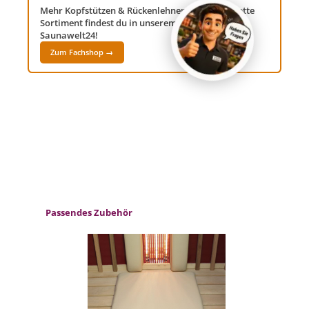
Mehr Kopfstützen & Rückenlehnen? Das komplette
Sortiment findest du in unserem Fachshop
Saunawelt24!
Zum Fachshop →
Produktgalerie überspringen
Passendes Zubehör