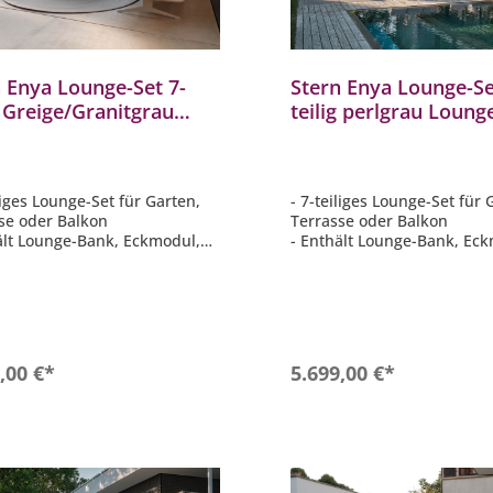
 Enya Lounge-Set 7-
Stern Enya Lounge-Se
g Greige/Granitgrau
teilig perlgrau Loun
ge-Bank Lounge-Tisch
Tisch Eckmodul
odul Mittelelement
Mittelelement Anstck
iliges Lounge-Set für Garten,
- 7-teiliges Lounge-Set für 
se oder Balkon
Terrasse oder Balkon
ält Lounge-Bank, Eckmodul,
- Enthält Lounge-Bank, Ec
emente, Lounge-Tisch,
Sitzelemente, Lounge-Tisc
ktisch groß,
Anstecktisch
dungstisch & Anstecktisch
- Modular kombinierbar fü
individuelle Stellvarianten
lar kombinierbar für
- Elegante Farbgebung Per
duelle Stellvarianten
- Gestell in matt schwarz
In den Warenkorb
In den Warenkor
,00 €*
5.699,00 €*
ante Farbgebung Granitgrau
ll in greige