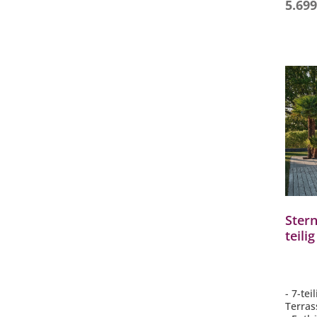
5.699
Stern
teili
Bank
Eckm
Anst
- 7-te
Terras