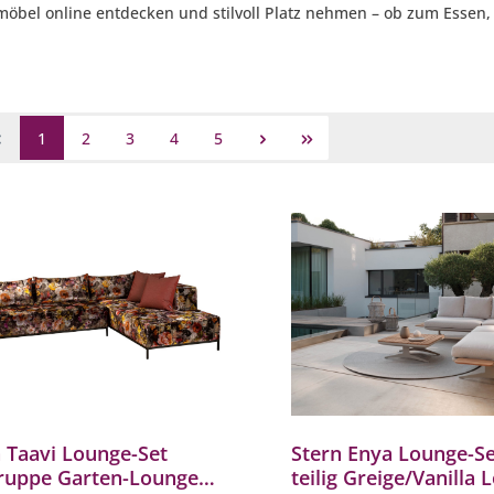
tzmöbel online entdecken und stilvoll Platz nehmen – ob zum Essen
1
2
3
4
5
 Taavi Lounge-Set
Stern Enya Lounge-Se
gruppe Garten-Lounge
teilig Greige/Vanilla 