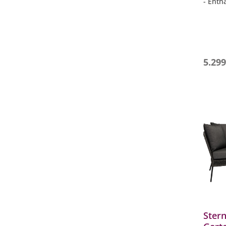
- Enth
Sitzel
Anstec
- Modu
indivi
- Eleg
- Gest
5.299
Ster