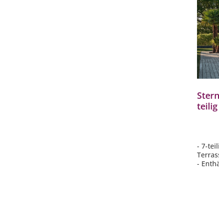
Stern
teili
Loun
Mitt
- 7-te
Terras
- Enth
Sitzel
Anstec
- Modu
indivi
- Eleg
- Gest