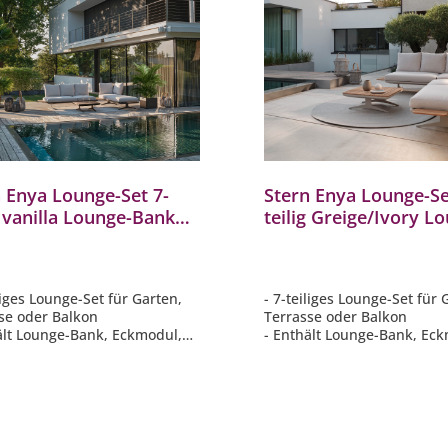
 Enya Lounge-Set 7-
Stern Enya Lounge-Se
g vanilla Lounge-Bank
teilig Greige/Ivory L
ge-Tisch Eckmodul
Bank Lounge-Tisch
elelement Anstecktische
Eckmodul Mittelelem
iliges Lounge-Set für Garten,
- 7-teiliges Lounge-Set für 
se oder Balkon
Terrasse oder Balkon
ält Lounge-Bank, Eckmodul,
- Enthält Lounge-Bank, Ec
emente, Lounge-Tisch &
Sitzelemente, Lounge-Tisc
ktisch
Anstecktisch
lar kombinierbar für
- Modular kombinierbar fü
duelle Stellvarianten
individuelle Stellvarianten
ante Farbgebung vanilla
- Elegante Farbgebung Ivor
ell in matt schwarz
- Gestell in greige