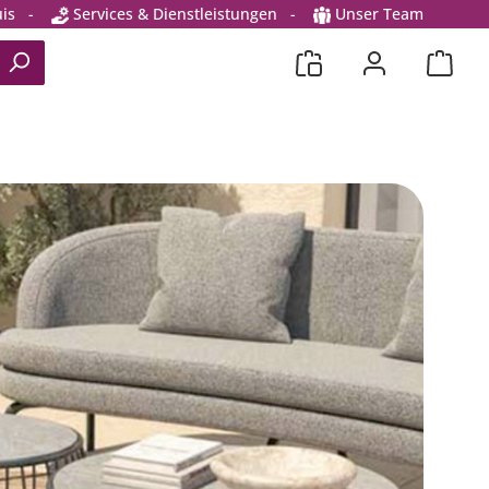
is
-
Services & Dienstleistungen
-
Unser Team