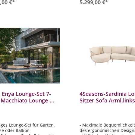
In den Warenkorb
In den Warenkor
,00 €*
5.299,00 €*
 Enya Lounge-Set 7-
4Seasons-Sardinia Lo
g Macchiato Lounge-
Sitzer Sofa Arml.links
 Lounge-Tisch
und Sardinia Chaise 
odul Mittelelement
Arml. rechts latte
ecktische
iliges Lounge-Set für Garten,
- Maximale Bequemlichkei
se oder Balkon
des ergonomischen Desig