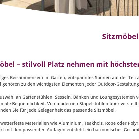
Sitzmöbel
öbel – stilvoll Platz nehmen mit höchs
liges Beisammensein im Garten, entspanntes Sonnen auf der Terr
l gehören zu den wichtigsten Elementen jeder Outdoor-Gestaltung.
uswahl an Gartenstühlen, Sesseln, Bänken und Loungesystemen ve
male Bequemlichkeit. Von modernen Stapelstühlen über verstellb
finden Sie für jede Gelegenheit das passende Sitzmöbel.
wetterfeste Materialien wie Aluminium, Teakholz, Rope oder Polyra
rt mit den passenden Auflagen entsteht ein harmonisches Gesamtb