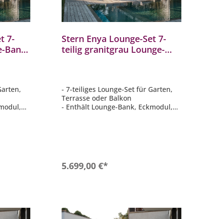
t 7-
Stern Enya Lounge-Set 7-
ge-Bank
teilig granitgrau Lounge-
Bank Lounge-Tisch
tische
Eckmodul Mittelelement
Anstecktische
Garten,
- 7-teiliges Lounge-Set für Garten,
Terrasse oder Balkon
kmodul,
- Enthält Lounge-Bank, Eckmodul,
h &
Sitzelemente, Lounge-Tisch &
Anstecktisch
r
- Modular kombinierbar für
individuelle Stellvarianten
lgrau
- Elegante Farbgebung granitgrau
- Gestell in matt schwarz
b
In den Warenkorb
5.699,00 €*