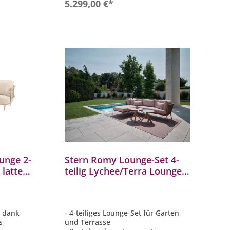
b
In den Warenkorb
5.299,00 €*
unge 2-
Stern Romy Lounge-Set 4-
 latte
teilig Lychee/Terra Lounge-
Lounge
Liege Eckelement Tisch
t dank
- 4-teiliges Lounge-Set für Garten
ns
und Terrasse