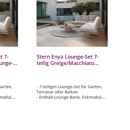
t 7-
Stern Enya Lounge-Set 7-
ounge-
teilig Greige/Macchiato
Lounge-Bank Lounge-Tisch
ent
Eckmodul Mittelelement
Garten,
- 7-teiliges Lounge-Set für Garten,
Terrasse oder Balkon
kmodul,
- Enthält Lounge-Bank, Eckmodul,
h &
Sitzelemente, Lounge-Tisch &
Anstecktisch
r
- Modular kombinierbar für
individuelle Stellvarianten
y
- Elegante Farbgebung Macchiato
- Gestell in greige