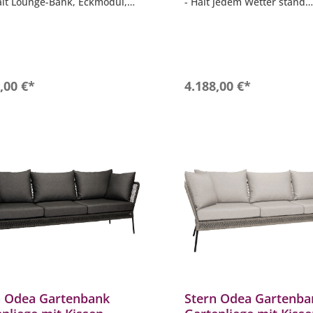
ält Lounge-Bank, Eckmodul,
- Hält jedem Wetter stand
emente, Lounge-Tisch &
- sechs stilvolle Kissen für
ktisch
zusätzlichen Komfort und S
lar kombinierbar für
- Passt nahtlos in Ihre Einr
duelle Stellvarianten
- Geringer Pflegeaufwand 
ante Farbgebung Macchiato
Entspannung
ell in matt schwarz
In den Warenkorb
In den Warenkor
,00 €*
4.188,00 €*
n Odea Gartenbank
Stern Odea Gartenba