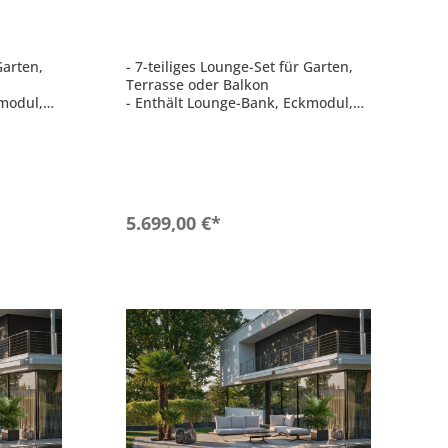
Lounge-Bank Lounge-Tisch
ent
Eckmodul Mittelelement
Garten,
- 7-teiliges Lounge-Set für Garten,
Terrasse oder Balkon
kmodul,
- Enthält Lounge-Bank, Eckmodul,
,
Sitzelemente, Lounge-Tisch,
Anstecktisch groß,
ktisch
Verbindungstisch & Anstecktisch
klein
r
- Modular kombinierbar für
individuelle Stellvarianten
b
In den Warenkorb
5.699,00 €*
lla
- Elegante Farbgebung Perlgrau
- Gestell in greige