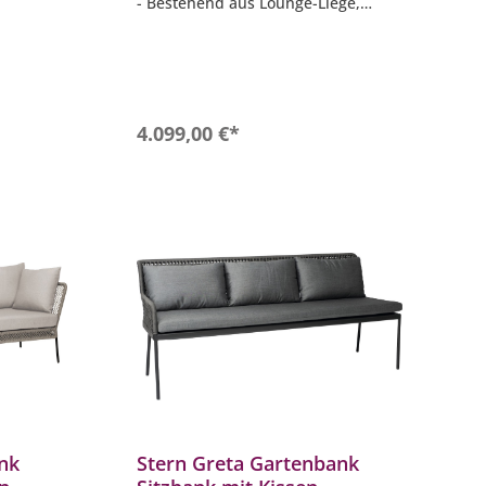
- Bestehend aus Lounge-Liege,
Eckelement und Lounge-Tisch
til
- Gestellfarbe: Terra
ichtung
- Kissen & Bezüge: Lychee
für mehr
b
In den Warenkorb
4.099,00 €*
nk
Stern Greta Gartenbank