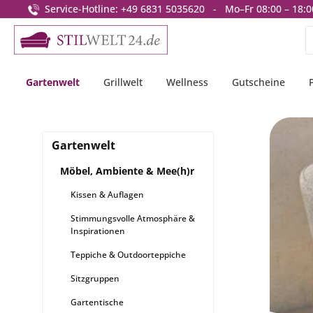
Service-Hotline: +49 6831 5035620 - Mo–Fr 08:00 – 18:0
springen
Zur Hauptnavigation springen
Gartenwelt
Grillwelt
Wellness
Gutscheine
Gartenwelt
Möbel, Ambiente & Mee(h)r
Kissen & Auflagen
Stimmungsvolle Atmosphäre &
Inspirationen
Teppiche & Outdoorteppiche
Sitzgruppen
Gartentische