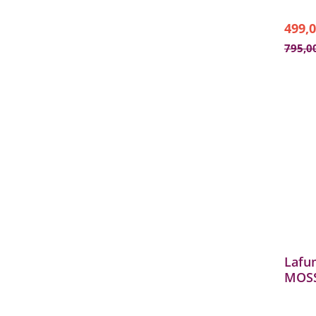
499,0
795,0
Lafu
MOSS
Garte
LFM5