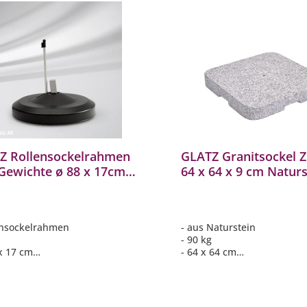
Z Rollensockelrahmen
GLATZ Granitsockel Z
 Gewichte ø 88 x 17cm
64 x 64 x 9 cm Naturstein
 Standrohr zu
Sonnenschirm
BRANO® easy
Auslaufartikel
ufartikel
ensockelrahmen
- aus Naturstein
- 90 kg
 x 17 cm
- 64 x 64 cm
e anthrazit
- Höhe 9 cm
. Standrohr aus Aluminium
nd zu SOMBRANO® easy