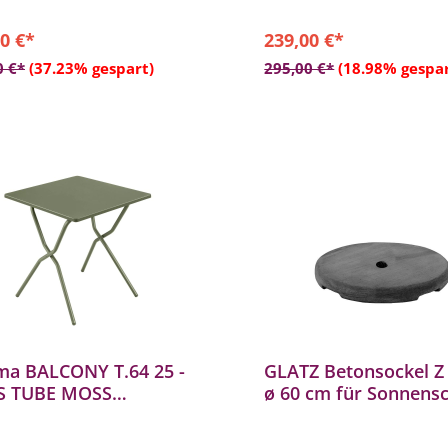
0 €*
239,00 €*
In den Warenkorb
In den Warenkor
0 €*
(37.23% gespart)
295,00 €*
(18.98% gespar
ma BALCONY T.64 25 -
GLATZ Betonsockel Z
 TUBE MOSS
ø 60 cm für Sonnens
ntisch Tisch
Betonständer
357.9874
Schirmständer