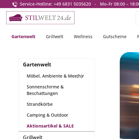
Service-Hotline: +49 6831 5035620 - Mo–Fr 08:00 – 18:0
springen
Zur Hauptnavigation springen
Gartenwelt
Grillwelt
Wellness
Gutscheine
Gartenwelt
Möbel, Ambiente & Mee(h)r
Sonnenschirme &
Beschattungen
Strandkörbe
Camping & Outdoor
Aktionsartikel & SALE
Grillwelt