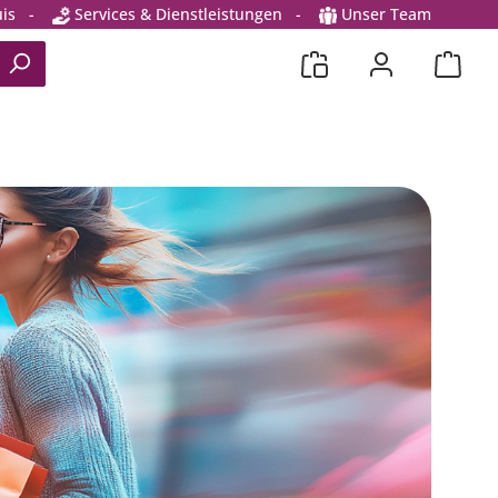
is
-
Services & Dienstleistungen
-
Unser Team