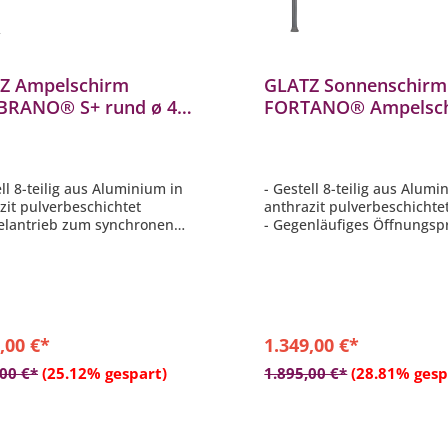
Z Ampelschirm
GLATZ Sonnenschirm
RANO® S+ rund ø 400
FORTANO® Ampelsc
arbe 150 Eggshell
300 x 300 cm Freiar
ufartikel
Farbe 403 Carmine
Auslaufartikel
ell 8-teilig aus Aluminium in
- Gestell 8-teilig aus Alumi
zit pulverbeschichtet
anthrazit pulverbeschichte
elantrieb zum synchronen
- Gegenläufiges Öffnungspr
n
besonders hohe Schliessh
neigung beidseitig bis 54°
- Synchrones Öffnungsprin
s Lenkstange
- Kurbelantrieb zum Öffne
 drehbar dank Drehfuss mit
Schliessen
- Schirmdach quadratisch m
rmdach rund ø 400 cm in
300 cm
,00 €*
1.349,00 €*
150 Eggshell
In den Warenkorb
In den Warenkor
,00 €*
(25.12% gespart)
1.895,00 €*
(28.81% gesp