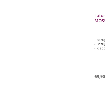
Lafu
MOSS
komp
Garte
- Bezu
- Bez
- Klap
versta
- Gewi
69,90