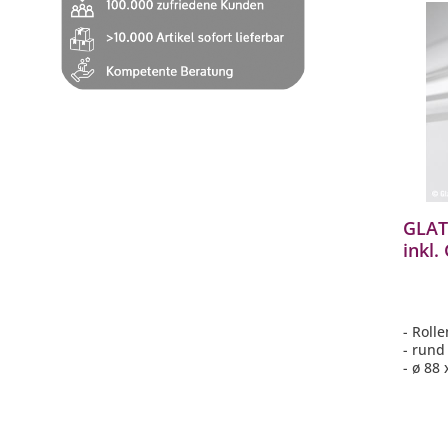
GLAT
inkl.
inkl.
SOM
Ausla
- Roll
- rund
- ø 88
- Farb
- inkl
passe