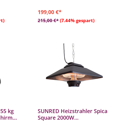
199,00 €*
b
In den Warenkorb
t)
215,00 €*
(7.44% gespart)
 55 kg
SUNRED Heizstrahler Spica
chirm
Square 2000W
Halogenstrahler zur
Deckenmontage hängend