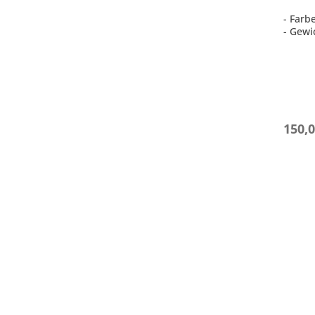
- Far
- Gewi
150,0