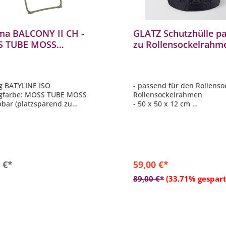
ma BALCONY II CH -
GLATZ Schutzhülle p
 TUBE MOSS
zu Rollensockelrahm
akter Klappstuhl
Rollensockel 45 kg
nstuhl Relaxsessel
Auslaufartikel
g BATYLINE ISO
- passend für den Rollensoc
ugfarbe: MOSS TUBE MOSS
Rollensockelrahmen
pbar (platzsparend zu
- 50 x 50 x 12 cm
uen)
- aus 100 % Polyester
cht: ca. 3.00 kg
In den Warenkorb
 €*
59,00 €*
In den Warenkor
89,00 €*
(33.71% gespart