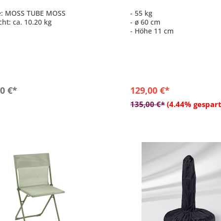
Auslaufartikel
be: MOSS TUBE MOSS
- 55 kg
cht: ca. 10.20 kg
- ø 60 cm
- Höhe 11 cm
In den Warenkorb
0 €*
129,00 €*
In den Warenkor
135,00 €*
(4.44% gespart