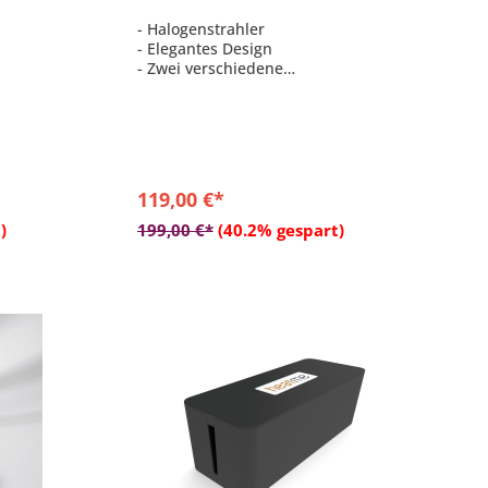
- Halogenstrahler
- Elegantes Design
- Zwei verschiedene
Leistungsstufen: 1000/2000 Watt
- Ideal zur Nutzung im geschützten
Außenbereich
- Schutzklasse: IP24
119,00 €*
b
In den Warenkorb
)
199,00 €*
(40.2% gespart)