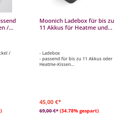
assend
Moonich Ladebox für bis zu
en /
11 Akkus für Heatme und
Heatme Home Heizkissen
kel /
- Ladebox
- passend für bis zu 11 Akkus oder
Heatme-Kissen
- ca. 40,5x13,3x15,5 cm
45,00 €*
b
In den Warenkorb
)
69,00 €*
(34.78% gespart)