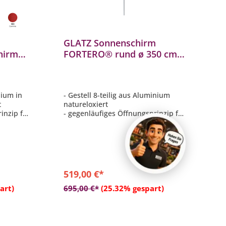
GLATZ Sonnenschirm
hirm
FORTERO® rund ø 350 cm
mschirm
Farbe 150 Eggshell
Mittelmast Auslaufartikel
nium in
- Gestell 8-teilig aus Aluminium
t
natureloxiert
inzip für
- gegenläufiges Öffnungsprinzip für
öhe
leichtes Öffnen
zip
- Schrauben und Nieten aus
n und
Edelstahl
- Schnelles Öffnen und Schließen
it 300 x
mit Spannhebel
- Form rund ø 350 cm Farbe 150
519,00 €*
Eggshell
b
In den Warenkorb
art)
695,00 €*
(25.32% gespart)