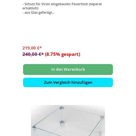
- Schutz für ihren eingebauten Feuertisch (separat
erhältlich)
- aus Glas gefertigt
- hält Wind ab
- schützt vor versehentlichen Verbrennungen
- passend für Mania rechteckige Feuertisch-Modelle
(large) zum Einbau
- Maße: ca. 100x33x17 cm
219,00 €*
240,00 €*
(8.75% gespart)
In den Warenkorb
Zum Vergleich hinzufügen