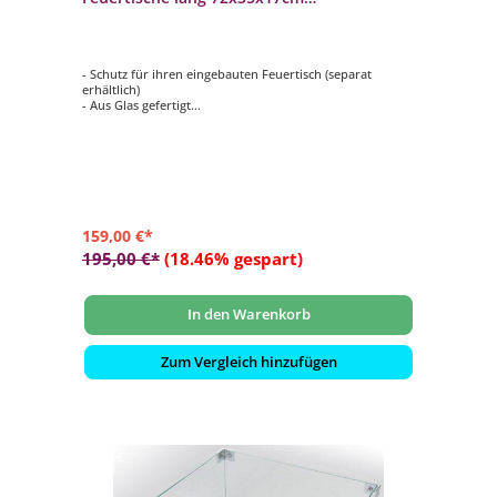
Glasumrandung
- Schutz für ihren eingebauten Feuertisch (separat
erhältlich)
- Aus Glas gefertigt
- Hält Wind ab
- Schützt vor versehentlichen Verbrennungen
- Passend für Mania lange Feuertisch-Modelle zum
Einbau
- Maße: ca. 72x35x17 cm
159,00 €*
195,00 €*
(18.46% gespart)
In den Warenkorb
Zum Vergleich hinzufügen