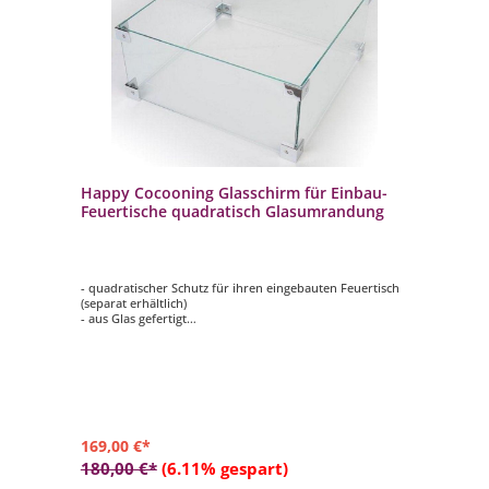
Happy Cocooning Glasschirm für Einbau-
Feuertische quadratisch Glasumrandung
- quadratischer Schutz für ihren eingebauten Feuertisch
(separat erhältlich)
- aus Glas gefertigt
- hält Wind ab
- schützt vor versehentlichen Verbrennungen
- passend für Mania quadratische Feuertisch-Modelle
zum Einbau
- Maße: ca. 40x40x17 cm
169,00 €*
180,00 €*
(6.11% gespart)