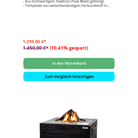
- Aus hochwertigem Teakholz (Teak Black) gefertigt
- Tischplatte aus wetterbeständigem Verbundstoff in
Beton-Optik hergestellt
- Regulierbare Flammengröße
- Seitlich eingelassenes Bedienfeld
- Farbe: schwarz
1.299,00 €*
1.450,00 €*
(10.41% gespart)
In den Warenkorb
Zum Vergleich hinzufügen