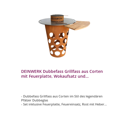
DEINWERK Dubbefass Grillfass aus Corten
mit Feuerplatte, Wokaufsatz und
Anstecktisch
- Dubbefass Grillfass aus Corten im Stil des legendären
Pfälzer Dubbeglas
- Set inklusive Feuerplatte, Feuereinsatz, Rost mit Heber,
Wokaufsatz und Anstecktisch
- Grilltonne mit Feuereinsatz (Corten): ca. Ø 50 cm – 62
cm | Höhe 95 cm
- Plancha-Platte (S355): ca. Ø 90 cm | Materialstärke 8 mm
- hochwertig, langlebig, vielseitig