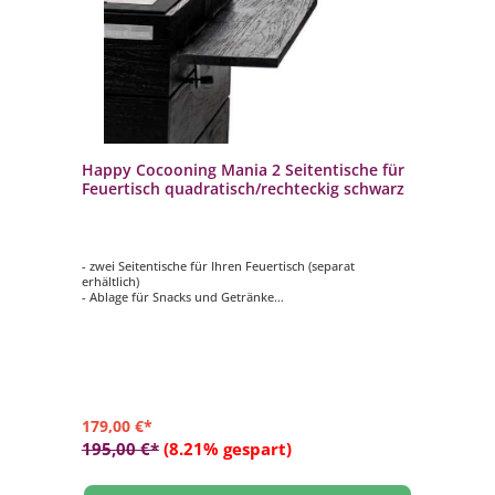
Happy Cocooning Mania 2 Seitentische für
Feuertisch quadratisch/rechteckig schwarz
- zwei Seitentische für Ihren Feuertisch (separat
erhältlich)
- Ablage für Snacks und Getränke
- aus hochwertigem Teakholz gefertigt (Teak Black)
- mit zwei Haken pro Seitentisch
- Maße: ca. 74x16,5x2 cm
179,00 €*
195,00 €*
(8.21% gespart)