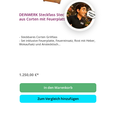
DEINWERK Steckfass Steckbares Grillfass
aus Corten mit Feuerplatte, Wokaufsatz
und Anstecktisch
- Steckbares Corten Grillfass
- Set inklusive Feuerplatte, Feuereinsatz, Rost mit Heber,
Wokaufsatz und Anstecktisch
- Grilltonne mit Feuereinsatz (Corten): ca. 45 x 45 cm |
Höhe 95 cm
- Plancha-Platte (S355): ca. 80 x 80cm | Materialstärke 8
mm
- transportabel und platzsparend
1.250,00 €*
In den Warenkorb
Zum Vergleich hinzufügen