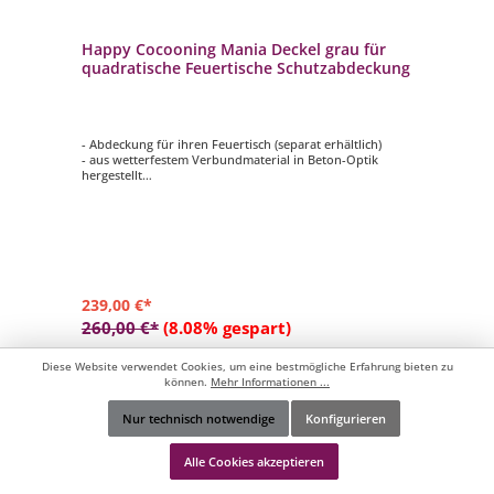
Happy Cocooning Mania Deckel grau für
quadratische Feuertische Schutzabdeckung
- Abdeckung für ihren Feuertisch (separat erhältlich)
- aus wetterfestem Verbundmaterial in Beton-Optik
hergestellt
- Farbe: grau
- Maße: ca. 65x65x5 cm
- Gewicht: ca. 9,2 kg
- geeignet für quadratische Feuertische (klein)
239,00 €*
260,00 €*
(8.08% gespart)
Diese Website verwendet Cookies, um eine bestmögliche Erfahrung bieten zu
In den Warenkorb
können.
Mehr Informationen ...
Nur technisch notwendige
Konfigurieren
Zum Vergleich hinzufügen
Werkzeugleiste anzeigen
Alle Cookies akzeptieren