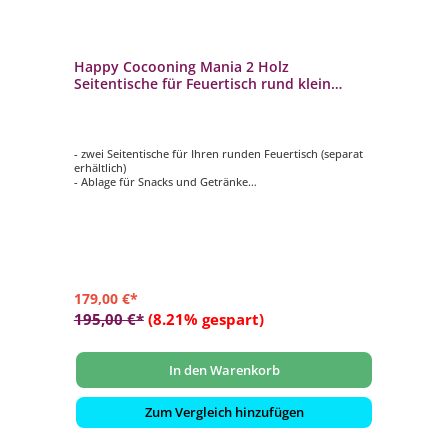
Happy Cocooning Mania 2 Holz
Seitentische für Feuertisch rund klein
74x16,5x2 cm
- zwei Seitentische für Ihren runden Feuertisch (separat
erhältlich)
- Ablage für Snacks und Getränke
- aus hochwertigem Holz gefertigt
- mit zwei Haken pro Seitentisch
- Maße: ca. 74x16,5x2 cm
179,00 €*
195,00 €*
(8.21% gespart)
In den Warenkorb
Zum Vergleich hinzufügen