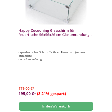
Happy Cocooning Glasschirm für
Feuertische 56x56x26 cm Glasumrandung
quadratisch
- quadratischer Schutz für ihren Feuertisch (separat
erhältlich)
- aus Glas gefertigt
- hält Wind ab
- schützt vor versehentlichen Verbrennungen
- passend für Mania Feuertisch-Modelle rechteckig groß,
quadratisch groß und Table Top
- Maße: ca. 56x56x26 cm
179,00 €*
195,00 €*
(8.21% gespart)
In den Warenkorb