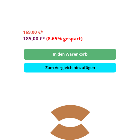
- schützt vor versehentlichen Verbrennungen
- passend für Mania Feuertisch-Modelle rechteckig klein
und quadratisch klein
- Maße: ca. 49x49x21 cm
169,00 €*
185,00 €*
(8.65% gespart)
In den Warenkorb
Zum Vergleich hinzufügen