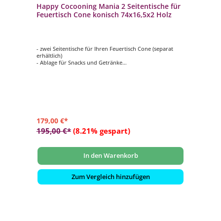
Happy Cocooning Mania 2 Seitentische für
Feuertisch Cone konisch 74x16,5x2 Holz
- zwei Seitentische für Ihren Feuertisch Cone (separat
erhältlich)
- Ablage für Snacks und Getränke
- aus hochwertigem Holz gefertigt
- mit zwei Haken pro Seitentisch
- Maße: ca. 74x16,5x2 cm
179,00 €*
195,00 €*
(8.21% gespart)
In den Warenkorb
Zum Vergleich hinzufügen