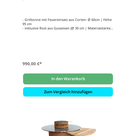
Feuerstelle
- Grilltonne mit Feuereinsatz aus Corten: Ø 60cm | Höhe
95 cm
- inklusive Rost aus Gusseisen (Ø 30 cm | Materialstärke 8
mm) und Heber
- mit Plancha-Platte (S355): Ø 90 cm | Materialstärke 8
mm
990,00 €*
In den Warenkorb
Zum Vergleich hinzufügen