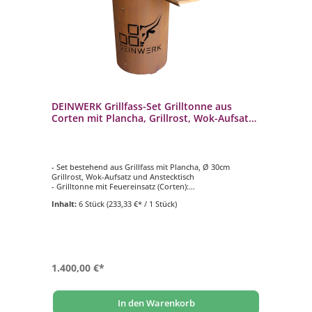
DEINWERK Grillfass-Set Grilltonne aus
Corten mit Plancha, Grillrost, Wok-Aufsatz
und Anstecktisch
- Set bestehend aus Grillfass mit Plancha, Ø 30cm
Grillrost, Wok-Aufsatz und Anstecktisch
- Grilltonne mit Feuereinsatz (Corten):
- Ø 60cm | Höhe 95cm
Inhalt:
6 Stück
(233,33 €* / 1 Stück)
- Plancha-Platte (S355):
- Ø 90cm | Materialstärke 8mm
1.400,00 €*
In den Warenkorb