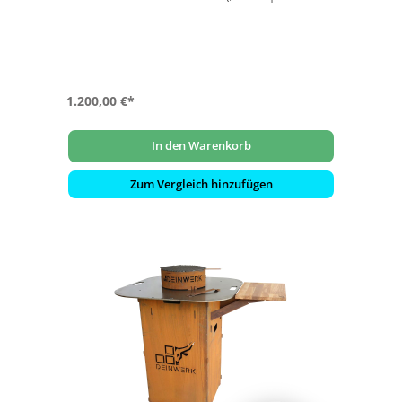
Materialstärke 8 mm) und Heber
- inklusive Wokaufsatz aus Cortenstahl
- mit Plancha-Platte (S355): Ø 90 cm | Materialstärke 8
mm
1.200,00 €*
In den Warenkorb
Zum Vergleich hinzufügen