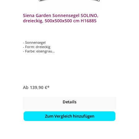
Siena Garden Sonnensegel SOLINO,
dreieckig, 500x500x500 cm H16885
- Sonnensegel
- Form: dreieckig
- Farbe: eisengrau
- Lieferung: montiert
Ab
139,90 €*
Details
Zum Vergleich hinzufügen