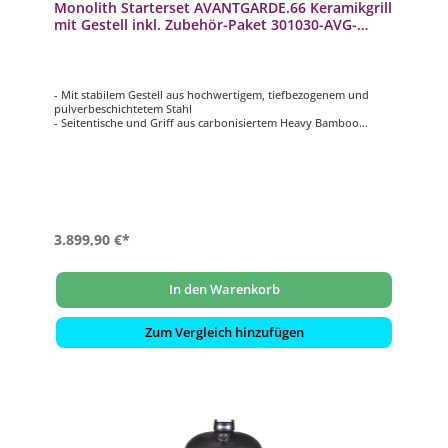
Monolith Starterset AVANTGARDE.66 Keramikgrill
mit Gestell inkl. Zubehör-Paket 301030-AVG-
START
- Mit stabilem Gestell aus hochwertigem, tiefbezogenem und
pulverbeschichtetem Stahl
- Seitentische und Griff aus carbonisiertem Heavy Bamboo
- Griff mit eingebautem LED-Licht und Ablage für Zubehör
- Hochwertigste Silikatkeramik mit lebenslanger Garantie
- Smart Grid System (SGS): für geteilte Grillflächen auf mehreren
Ebenen
3.899,90 €*
In den Warenkorb
Zum Vergleich hinzufügen