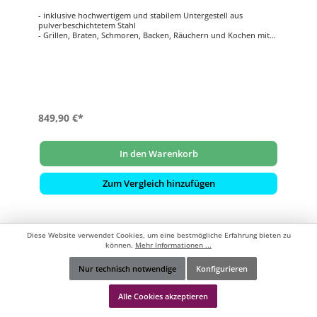
- inklusive hochwertigem und stabilem Untergestell aus
pulverbeschichtetem Stahl
- Grillen, Braten, Schmoren, Backen, Räuchern und Kochen mit
einem Grill
- Präzise Steuerung der Temperatur durch luftdichtes System
- Chip Feeder System zum erzeugen von köstlichen
Raucharomen
- Edelstahl-Grillrost: ca. Ø 33 cm
849,90 €*
In den Warenkorb
Zum Vergleich hinzufügen
Diese Website verwendet Cookies, um eine bestmögliche Erfahrung bieten zu
können.
Mehr Informationen ...
Nur technisch notwendige
Konfigurieren
Werkzeugleiste anzeigen
Alle Cookies akzeptieren
Kostenlose Lieferung
ab 99 €