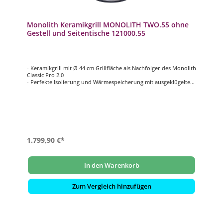
Monolith Keramikgrill MONOLITH TWO.55 ohne
Gestell und Seitentische 121000.55
- Keramikgrill mit Ø 44 cm Grillfläche als Nachfolger des Monolith
Classic Pro 2.0
- Perfekte Isolierung und Wärmespeicherung mit ausgeklügeltem
Luftregulierungssystem
- Extrem langlebige und wartungsarme Edelstahl-Glasfaser-
Dichtung
- Für effizientes Grillen und Temperaturen von 70 – 400°C
- Stand Alone Version zur Integration in eine Outdoorküche
1.799,90 €*
In den Warenkorb
Zum Vergleich hinzufügen