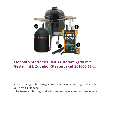
Monolith Starterset ONE.66 Keramikgrill mit
Gestell inkl. Zubehör-Starterpaket 201000.66-
START
- Hochwertiger Keramikgrill mit solider Ausstattung und großer
Ø 52 cm Grillfläche
- Perfekte Isolierung und Wärmespeicherung mit ausgeklügeltem
Luftregulierungssystem
- Für effizientes Grillen und Temperaturen von 70 – 400°C
- Inklusive Smart Grid System für eine besonders flexible
Nutzung
- Mit stabilem Untergestell aus pulverbeschichtetem Stahl und
Bambus Seitentischen