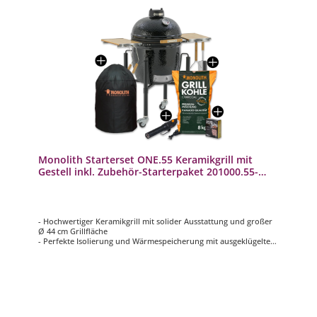
Monolith Starterset ONE.55 Keramikgrill mit
Gestell inkl. Zubehör-Starterpaket 201000.55-
START
- Hochwertiger Keramikgrill mit solider Ausstattung und großer
Ø 44 cm Grillfläche
- Perfekte Isolierung und Wärmespeicherung mit ausgeklügeltem
Luftregulierungssystem
- Für effizientes Grillen und Temperaturen von 70 – 400°C
- Inklusive Smart Grid System für eine besonders flexible
Nutzung
- Mit stabilem Untergestell aus pulverbeschichtetem Stahl und
Bambus Seitentischen