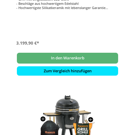
- Beschläge aus hochwertigem Edelstahl
- Hochwertigste Silikatkeramik mit lebenslanger Garantie
- Smart Grid System (SGS): für geteilte Grillflächen auf mehreren
Ebenen
- Grillfläche: ca. Ø 52 cm
3.199,90 €*
In den Warenkorb
Zum Vergleich hinzufügen