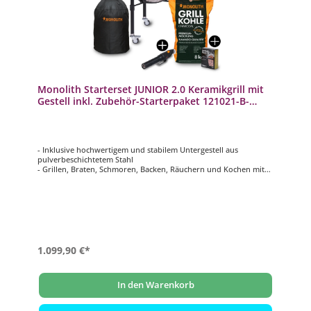
Monolith Starterset JUNIOR 2.0 Keramikgrill mit
Gestell inkl. Zubehör-Starterpaket 121021-B-
START
- Inklusive hochwertigem und stabilem Untergestell aus
pulverbeschichtetem Stahl
- Grillen, Braten, Schmoren, Backen, Räuchern und Kochen mit
einem Grill
- Direktes und indirektes Grillen gleichzeitig möglich
- Präzise Steuerung der Temperatur durch luftdichtes System
- Chip Feeder System zum erzeugen von köstlichen
Raucharomen
1.099,90 €*
In den Warenkorb