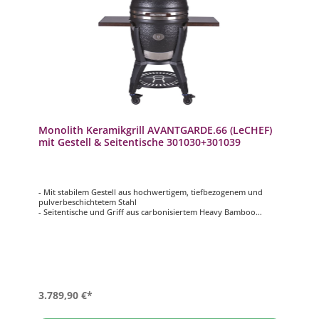
Monolith Keramikgrill AVANTGARDE.66 (LeCHEF)
mit Gestell & Seitentische 301030+301039
- Mit stabilem Gestell aus hochwertigem, tiefbezogenem und
pulverbeschichtetem Stahl
- Seitentische und Griff aus carbonisiertem Heavy Bamboo
- Griff mit eingebautem LED-Licht und Ablage für Zubehör
- Hochwertigste Silikatkeramik mit lebenslanger Garantie
- Smart Grid System (SGS): für geteilte Grillflächen auf mehreren
Ebenen
3.789,90 €*