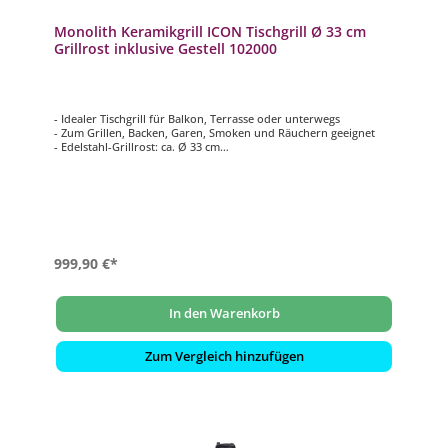
Monolith Keramikgrill ICON Tischgrill Ø 33 cm
Grillrost inklusive Gestell 102000
- Idealer Tischgrill für Balkon, Terrasse oder unterwegs
- Zum Grillen, Backen, Garen, Smoken und Räuchern geeignet
- Edelstahl-Grillrost: ca. Ø 33 cm
- Temperaturbereich von 70°C bis 400°C
- Mit abnehmbarem Deckel für die Verwendung mit einer
Feuerplatte
999,90 €*
In den Warenkorb
Zum Vergleich hinzufügen