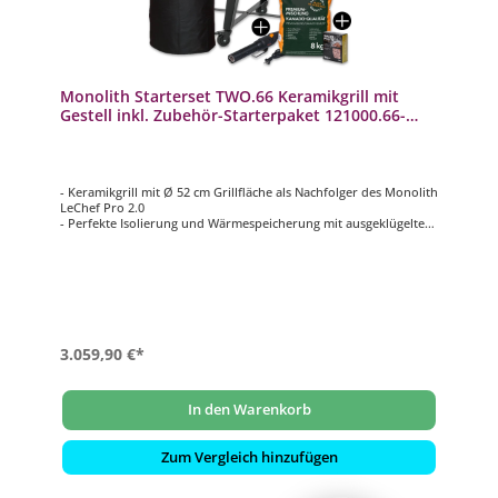
Monolith Starterset TWO.66 Keramikgrill mit
Gestell inkl. Zubehör-Starterpaket 121000.66-
START
- Keramikgrill mit Ø 52 cm Grillfläche als Nachfolger des Monolith
LeChef Pro 2.0
- Perfekte Isolierung und Wärmespeicherung mit ausgeklügeltem
Luftregulierungssystem
- Extrem langlebige und wartungsarme Edelstahl-Glasfaser-
Dichtung
- Für effizientes Grillen und Temperaturen von 70 – 400°C
- Mit einem komplett überarbeiteten, extra stabilen Untergestell
aus pulverbeschichtetem Stahl
3.059,90 €*
In den Warenkorb
Zum Vergleich hinzufügen