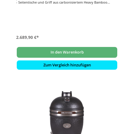
- Seitentische und Griff aus carbonisiertem Heavy Bamboo
- Griff mit eingebautem LED-Licht und Ablage für Zubehör
- Hochwertigste Silikatkeramik mit lebenslanger Garantie
- Smart Grid System (SGS): für geteilte Grillflächen auf mehreren
Ebenen
2.689,90 €*
In den Warenkorb
Zum Vergleich hinzufügen