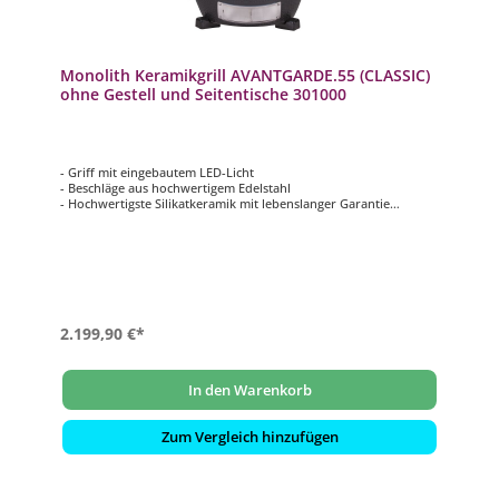
Monolith Keramikgrill AVANTGARDE.55 (CLASSIC)
ohne Gestell und Seitentische 301000
- Griff mit eingebautem LED-Licht
- Beschläge aus hochwertigem Edelstahl
- Hochwertigste Silikatkeramik mit lebenslanger Garantie
- Smart Grid System (SGS): für geteilte Grillflächen auf mehreren
Ebenen
- Grillfläche: ca. Ø 44 cm
2.199,90 €*
In den Warenkorb
Zum Vergleich hinzufügen