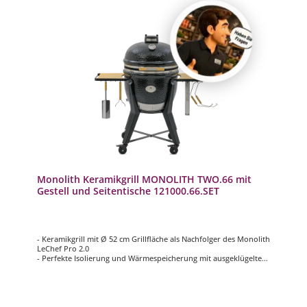
Monolith Keramikgrill MONOLITH TWO.66 mit
Gestell und Seitentische 121000.66.SET
- Keramikgrill mit Ø 52 cm Grillfläche als Nachfolger des Monolith
LeChef Pro 2.0
- Perfekte Isolierung und Wärmespeicherung mit ausgeklügeltem
Luftregulierungssystem
- Extrem langlebige und wartungsarme Edelstahl-Glasfaser-
Dichtung
- Für effizientes Grillen und Temperaturen von 70 – 400°C
- Mit einem komplett überarbeiteten, extra stabilen Untergestell