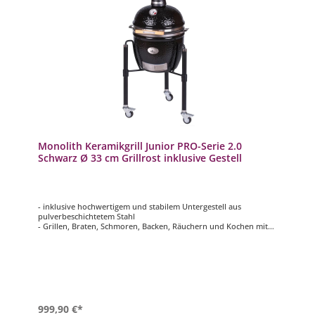
Monolith Keramikgrill Junior PRO-Serie 2.0
Schwarz Ø 33 cm Grillrost inklusive Gestell
- inklusive hochwertigem und stabilem Untergestell aus
pulverbeschichtetem Stahl
- Grillen, Braten, Schmoren, Backen, Räuchern und Kochen mit
einem Grill
- Präzise Steuerung der Temperatur durch luftdichtes System
- Chip Feeder System zum erzeugen von köstlichen
Raucharomen
- Edelstahl-Grillrost: ca. Ø 33 cm
999,90 €*