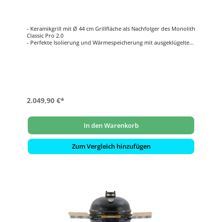
START
- Keramikgrill mit Ø 44 cm Grillfläche als Nachfolger des Monolith
Classic Pro 2.0
- Perfekte Isolierung und Wärmespeicherung mit ausgeklügeltem
Luftregulierungssystem
- Extrem langlebige und wartungsarme Edelstahl-Glasfaser-
Dichtung
- Für effizientes Grillen und Temperaturen von 70 – 400°C
- Mit einem komplett überarbeiteten, extra stabilen Untergestell
aus pulverbeschichtetem Stahl
2.049,90 €*
In den Warenkorb
Zum Vergleich hinzufügen