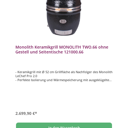
Monolith Keramikgrill MONOLITH TWO.66 ohne
Gestell und Seitentische 121000.66
- Keramikgrill mit Ø 52 cm Grillfläche als Nachfolger des Monolith
LeChef Pro 2.0
- Perfekte Isolierung und Wärmespeicherung mit ausgeklügeltem
Luftregulierungssystem
- Extrem langlebige und wartungsarme Edelstahl-Glasfaser-
Dichtung
- Für effizientes Grillen und Temperaturen von 70 – 400°C
- Stand Alone Version zur Integration in eine Outdoorküche
2.699,90 €*
In den Warenkorb