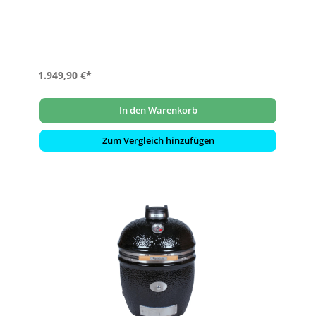
Luftregulierungssystem
- Extrem langlebige und wartungsarme Edelstahl-Glasfaser-
Dichtung
- Für effizientes Grillen und Temperaturen von 70 – 400°C
- Mit einem komplett überarbeiteten, extra stabilen Untergestell
aus pulverbeschichtetem Stahl
1.949,90 €*
In den Warenkorb
Zum Vergleich hinzufügen