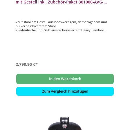
mit Gestell inkl. Zubehör-Paket 301000-AVG-
START
- Mit stabilem Gestell aus hochwertigem, tiefbezogenem und
pulverbeschichtetem Stahl
- Seitentische und Griff aus carbonisiertem Heavy Bamboo
- Griff mit eingebautem LED-Licht und Ablage für Zubehör
- Hochwertigste Silikatkeramik mit lebenslanger Garantie
- Smart Grid System (SGS): für geteilte Grillflächen auf mehreren
Ebenen
2.799,90 €*
In den Warenkorb
Zum Vergleich hinzufügen