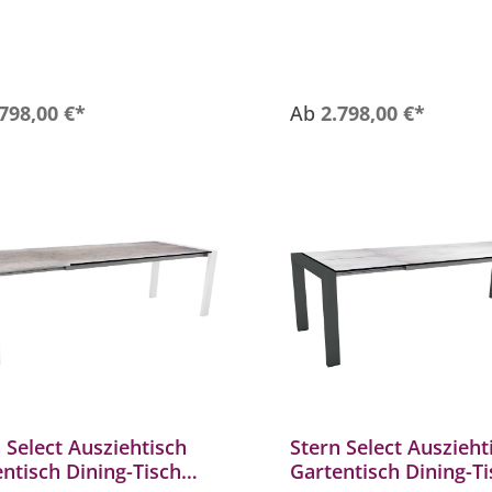
200/260x100 cm
- Ca. 200/260x100 cm
erbeständig und langlebig
- Wetterbeständig und lang
.798,00 €*
Ab
2.798,00 €*
 Select Ausziehtisch
Stern Select Auszieht
ntisch Dining-Tisch
Gartentisch Dining-T