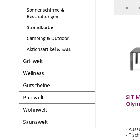
Sonnenschirme &
Beschattungen
Strandkörbe
Camping & Outdoor
Aktionsartikel & SALE
Grillwelt
Wellness
Gutscheine
SIT M
Poolwelt
Olym
Wohnwelt
Edels
180/
Saunawelt
- Ausz
- Tisch