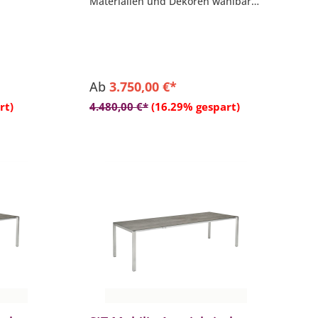
Materialien und Dekoren wählbar
denen
(teilweise gegen Aufpreis)
wählbar
- Länge 210 cm (ausziehbar auf
270/330 cm)
- Breite 95 cm
- Höhe 75-76 cm
Ab
3.750,00 €*
rt)
4.480,00 €*
(16.29% gespart)