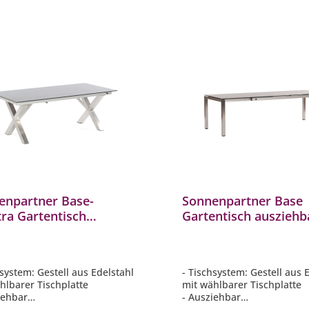
enpartner Base-
Sonnenpartner Base
ra Gartentisch
Gartentisch ausziehb
iehbar 200/260x100 cm
wählbarer Tischplatt
are Platte
200/260x100cm
hsystem: Gestell aus Edelstahl
- Tischsystem: Gestell aus 
hlbarer Tischplatte
mit wählbarer Tischplatte
iehbar
- Ausziehbar