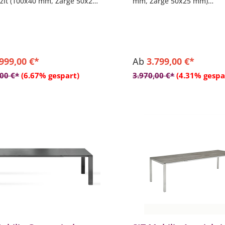
zit (100x40 mm, Zarge 50x25
mm, Zarge 50x25 mm)
- Tischplatte aus verschie
hplatte aus verschiedenen
Materialien und Dekoren 
alien und Dekoren wählbar
(teilweise gegen Aufpreis)
eise gegen Aufpreis)
- pflegeleicht
eleicht
- langlebig
lebig
.999,00 €*
Ab
3.799,00 €*
,00 €*
(6.67% gespart)
3.970,00 €*
(4.31% gespa