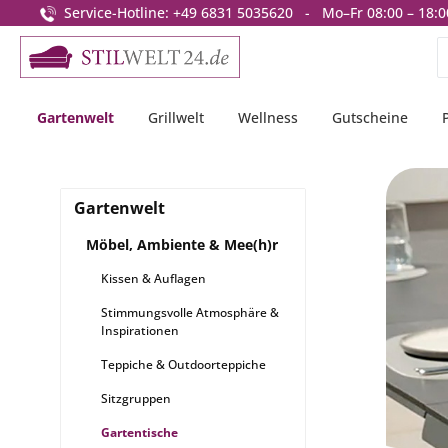
Service-Hotline: +49 6831 5035620 - Mo–Fr 08:00 – 18:0
springen
Zur Hauptnavigation springen
Gartenwelt
Grillwelt
Wellness
Gutscheine
Gartenwelt
Möbel, Ambiente & Mee(h)r
Kissen & Auflagen
Stimmungsvolle Atmosphäre &
Inspirationen
Teppiche & Outdoorteppiche
Sitzgruppen
Gartentische