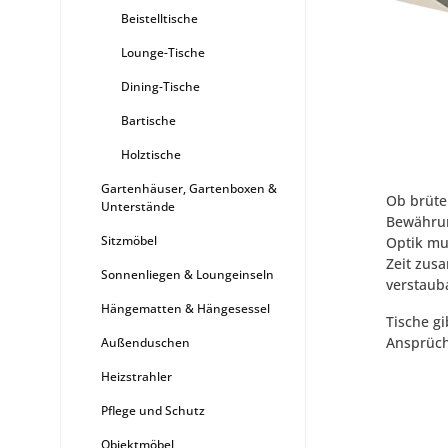
Beistelltische
Lounge-Tische
Dining-Tische
Bartische
Holztische
Gartenhäuser, Gartenboxen &
Ob brüten
Unterstände
Bewährun
Sitzmöbel
Optik mu
Zeit zus
Sonnenliegen & Loungeinseln
verstauba
Hängematten & Hängesessel
Tische gi
Ansprüch
Außenduschen
Heizstrahler
Pflege und Schutz
Objektmöbel