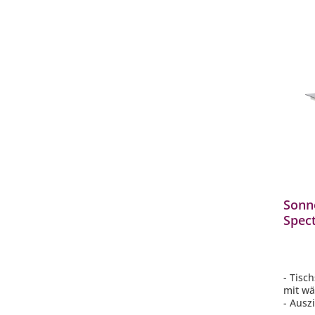
Sonn
Spect
Ausz
wählb
- Tisc
mit wä
- Ausz