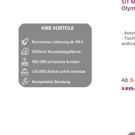
SIT M
Olym
Edels
180/
- Ausz
- Tisch
anthra
mm)
- Tisc
Materi
(teilw
- pfleg
- lang
Ab
3
3.835