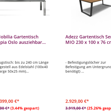
obilia Gartentisch
Adezz Gartentisch Se
pia Oslo ausziehbar
MIO 230 x 100 x 76 
stahl 180/240x95 cm
Tischplatte aus Kebo
Rahmen Stahl schwa
ugstisch: bis zu 240 cm Länge
- Befestigungslöcher zur
hgestell aus Edelstahl (100x40
Befestigung am Untergrund 
arge 50x25 mm)
benötigt)
hplatte aus verschiedenen
- Rahmen aus verzinktem S
alien und Dekoren wählbar
7021 (schwarzgrau)
eise gegen Aufpreis)
- Tischplatte aus Hartholz:
eleicht
- Maße ca. 230 x 100 x 76
lebig
- Gewicht ca. 160 kg
.399,00 €*
2.929,00 €*
In den Warenkor
,00 €*
(3.44% gespart)
3.919,00 €*
(25.26% gesp