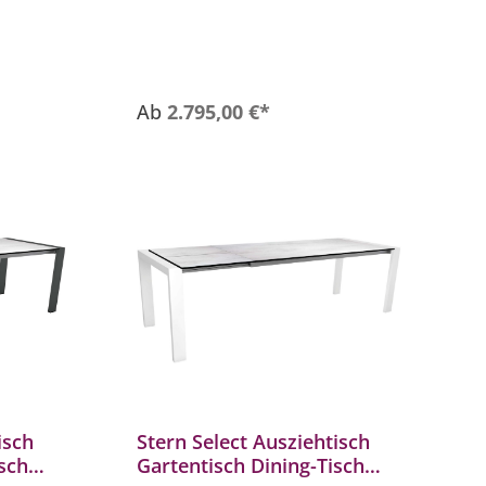
- Hochwertige Tischplatte
lebig
- Erweiterbar von 214 auf 294 cm
- Zeitloses, quadratisches Tischbein
(7 × 7 cm)
Ab
2.795,00 €*
isch
Stern Select Ausziehtisch
isch
Gartentisch Dining-Tisch