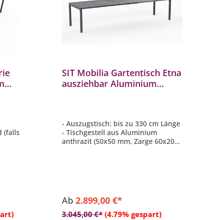
rie
SIT Mobilia Gartentisch Etna
cm
ausziehbar Aluminium
ny
anthrazit 210/270/330x95
rzgrau
cm
- Auszugstisch: bis zu 330 cm Länge
(falls
- Tischgestell aus Aluminium
anthrazit (50x50 mm, Zarge 60x20
tahl RAL
mm)
- Tischplatte aus verschiedenen
 Kebony
Materialien und Dekoren wählbar
 cm
(teilweise gegen Aufpreis)
- pflegeleicht
- langlebig
Ab
2.899,00 €*
b
art)
3.045,00 €*
(4.79% gespart)