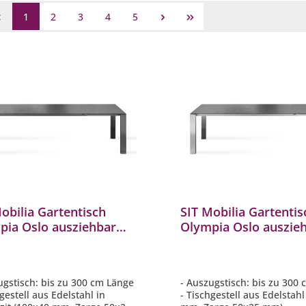
1
2
3
4
5
obilia Gartentisch
SIT Mobilia Gartentis
pia Oslo ausziehbar
Olympia Oslo auszie
tahl anthrazit
Edelstahl 180/240/30
240/300x95 cm
cm
ugstisch: bis zu 300 cm Länge
- Auszugstisch: bis zu 300
gestell aus Edelstahl in
- Tischgestell aus Edelstah