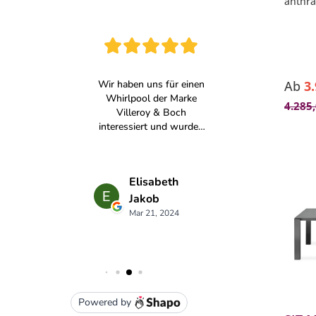
anthra
mm)
- Tisc
Materi
(teilw
- pfleg
- lang
Ab
3
4.285