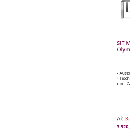
SIT M
Olym
Edel
- Ausz
- Tisc
mm, Z
- Tisc
Materi
(teilw
- pfleg
- lang
Ab
3
3.520