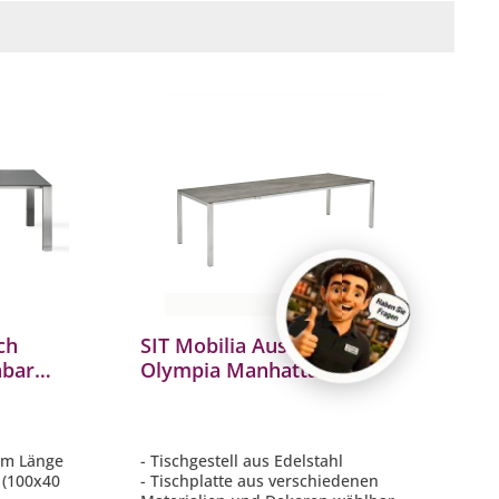
ch
SIT Mobilia Ausziehtisch
hbar
Olympia Manhattan
0x95
Edelstahl 210/270/330x95
cm
 cm Länge
- Tischgestell aus Edelstahl
l (100x40
- Tischplatte aus verschiedenen