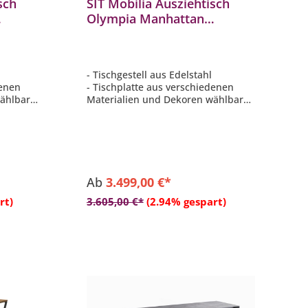
sch
SIT Mobilia Ausziehtisch
Olympia Manhattan
0x95
Edelstahl 160/220/280x95
cm
- Tischgestell aus Edelstahl
denen
- Tischplatte aus verschiedenen
wählbar
Materialien und Dekoren wählbar
(teilweise gegen Aufpreis)
 auf
- Länge 160 cm (ausziehbar auf
220/280 cm)
- Breite 95 cm
- Höhe 75-76 cm
Ab
3.499,00 €*
rt)
3.605,00 €*
(2.94% gespart)