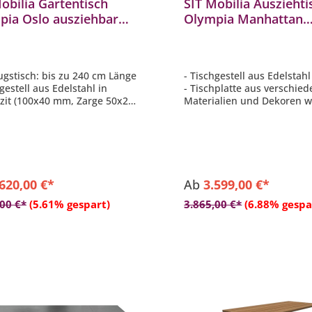
obilia Gartentisch
SIT Mobilia Ausziehti
pia Oslo ausziehbar
Olympia Manhattan
tahl anthrazit
Edelstahl 180/240/30
240x95 cm
cm
ugstisch: bis zu 240 cm Länge
- Tischgestell aus Edelstahl
gestell aus Edelstahl in
- Tischplatte aus verschie
zit (100x40 mm, Zarge 50x25
Materialien und Dekoren 
(teilweise gegen Aufpreis)
hplatte aus verschiedenen
- Länge 180 cm (ausziehbar
alien und Dekoren wählbar
240/300 cm)
eise gegen Aufpreis)
- Breite 95 cm
eleicht
- Höhe 75-76 cm
lebig
.620,00 €*
Ab
3.599,00 €*
,00 €*
(5.61% gespart)
3.865,00 €*
(6.88% gespa