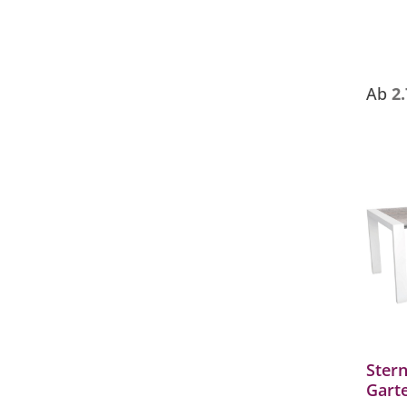
- Ca. 
- Wett
Ab
2
Stern
Garte