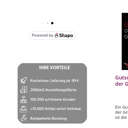
Gutsc
der G
Saarl
von 1
Ein Gu
der Gr
ist di
jeden 
Erlebn