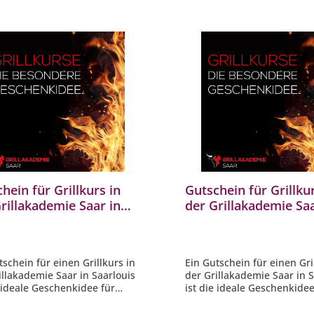
hein für Grillkurs in
Gutschein für Grillkur
rillakademie Saar in
der Grillakademie Saa
ouis / Saarland im Wert
Saarlouis / Saarland
59.- €
von 150.- €
tschein für einen Grillkurs in
Ein Gutschein für einen Gri
illakademie Saar in Saarlouis
der Grillakademie Saar in S
e ideale Geschenkidee für
ist die ideale Geschenkidee
Grill Fan. Über dieses
jeden Grill Fan. Über diese
isgeschenk der besonderen
Erlebnisgeschenk der bes