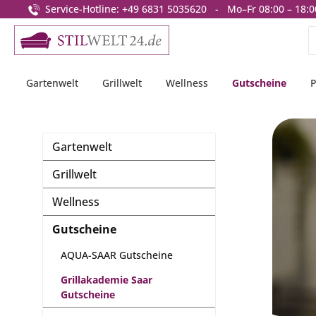
Service-Hotline: +49 6831 5035620 - Mo–Fr 08:00 – 18:0
springen
Zur Hauptnavigation springen
Gartenwelt
Grillwelt
Wellness
Gutscheine
P
Gartenwelt
Grillwelt
Wellness
Gutscheine
AQUA-SAAR Gutscheine
Grillakademie Saar
Gutscheine