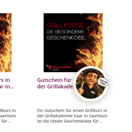
s in
Gutschein für Grillkurs in
r in
der Grillakademie Saar in
 im Wert
Saarlouis / Saarland im Wert
von 149.- €
llkurs in
Ein Gutschein für einen Grillkurs in
aarlouis
der Grillakademie Saar in Saarlouis
 für
ist die ideale Geschenkidee für
s
jeden Grill Fan. Über dieses
onderen
Erlebnisgeschenk der besonderen