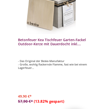
Betonfeuer Kea Tischfeuer Garten-Fackel
Outdoor-Kerze mit Dauerdocht inkl.
Löschbrett
- Das Original der Beske-Manufaktur
- Große, wohlig flackernde Flamme, fast wie bei einem
Lagerfeuer
- 100% Handarbeit: Made in Germany
- Unendliche Nutzung durch nachhaltigen Dauerdocht
- Aus massivem Beton gegossen
49,90 €*
57,90 €*
(13.82% gespart)