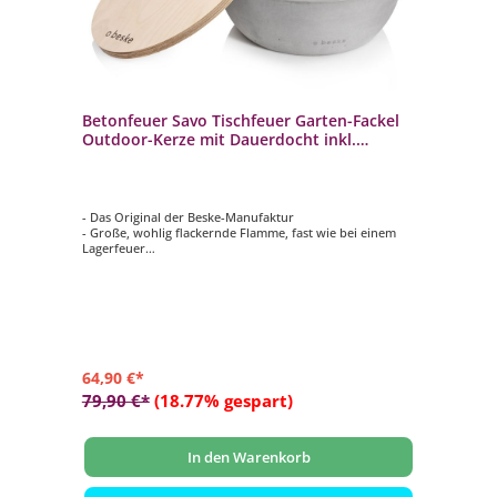
Betonfeuer Savo Tischfeuer Garten-Fackel
Outdoor-Kerze mit Dauerdocht inkl.
Löschbrett
- Das Original der Beske-Manufaktur
- Große, wohlig flackernde Flamme, fast wie bei einem
Lagerfeuer
- 100% Handarbeit: Made in Germany
- Unendliche Nutzung durch nachhaltigen Dauerdocht
- Aus massivem Beton gegossen
64,90 €*
79,90 €*
(18.77% gespart)
In den Warenkorb