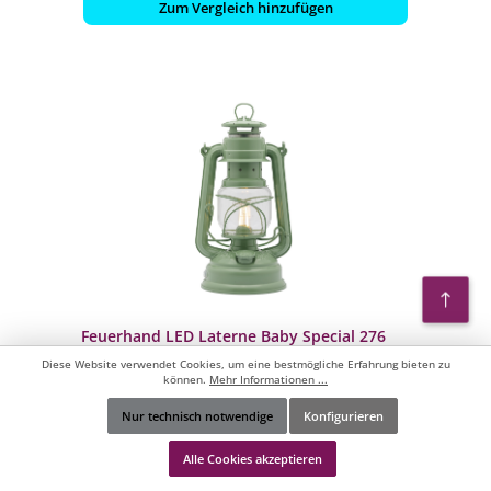
Zum Vergleich hinzufügen
Feuerhand LED Laterne Baby Special 276
Sage Green Dimmbar
Diese Website verwendet Cookies, um eine bestmögliche Erfahrung bieten zu
können.
Mehr Informationen ...
Nur technisch notwendige
Konfigurieren
- 18 Tage Leuchtdauer im Akkubetrieb
Werkzeugleiste anzeigen
- Stufenlos dimmbare Helligkeit (2-150 Lumen)
Alle Cookies akzeptieren
- Lichtfarbe: warmweiß
- Tragebügel zum Aufhängen