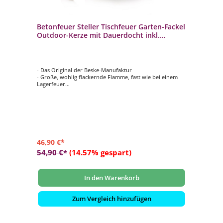
Betonfeuer Steller Tischfeuer Garten-Fackel
Outdoor-Kerze mit Dauerdocht inkl.
Löschbrett
- Das Original der Beske-Manufaktur
- Große, wohlig flackernde Flamme, fast wie bei einem
Lagerfeuer
- 100% Handarbeit: Made in Germany
- Unendliche Nutzung durch nachhaltigen Dauerdocht
- Aus massivem Beton gegossen
46,90 €*
54,90 €*
(14.57% gespart)
In den Warenkorb
Zum Vergleich hinzufügen