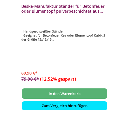
Beske-Manufaktur Ständer für Betonfeuer
oder Blumentopf pulverbeschichtet aus
Stahl
- Handgeschweißter Ständer
- Geeignet für Betonfeuer Kea oder Blumentopf Kubik S
der Größe 13x13x13
- 100% Handarbeit: Made in Germany
- Standfläche beträgt ca. 20,5 x 20,5 cm
- Höhe: 60cm
69,90 €*
79,90 €*
(12.52% gespart)
In den Warenkorb
Zum Vergleich hinzufügen