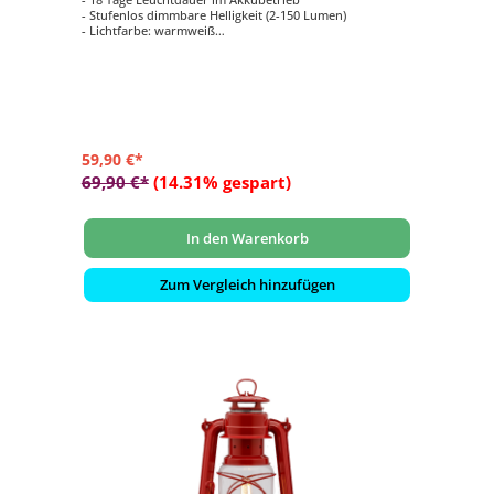
- Stufenlos dimmbare Helligkeit (2-150 Lumen)
- Lichtfarbe: warmweiß
- Tragebügel zum Aufhängen
- Made in Germany: entwickelt, produziert und verpackt
59,90 €*
69,90 €*
(14.31% gespart)
In den Warenkorb
Zum Vergleich hinzufügen