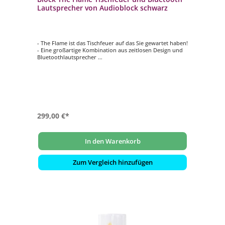
Laut­spre­cher von Audioblock schwarz
- The Flame ist das Tischfeuer auf das Sie gewartet haben!
- Eine großartige Kombination aus zeitlosen Design und
Bluetoothlautsprecher
- Das perfekte Ambiente für gemütliche Abende
- Verbinden Sie ihr Smartphone ganz bequem per
Bluetooth mit The Flame
- Touchfunktion und LED Zusatzbeleuchtung
299,00 €*
In den Warenkorb
Zum Vergleich hinzufügen