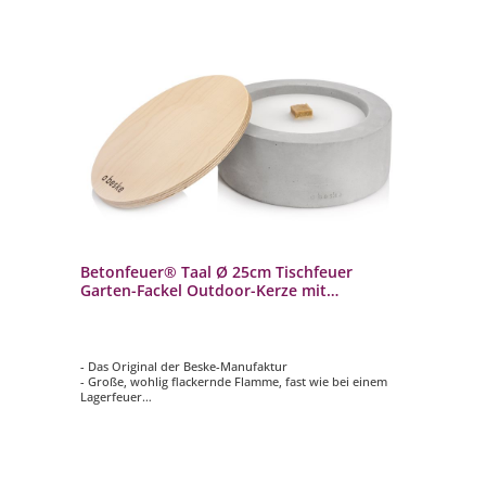
Betonfeuer® Taal Ø 25cm Tischfeuer
Garten-Fackel Outdoor-Kerze mit
Dauerdocht inkl. Löschbrett
- Das Original der Beske-Manufaktur
- Große, wohlig flackernde Flamme, fast wie bei einem
Lagerfeuer
- 100% Handarbeit: Made in Germany
- Unendliche Nutzung durch nachhaltigen Dauerdocht
- Aus massivem Beton gegossen