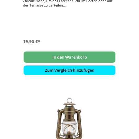
- Ideale Höhe, um das Laternenlicht im Garten oder auf
der Terrasse zu verteilen
- Schlichte Optik mit allen Laternenfarben kombinierbar
- Widerstandsfähiges Material aus pulverbeschichtetem
Stahl
- Platzsparend transportierbar aufgrund zweiteiligem
System
19,90 €*
In den Warenkorb
Zum Vergleich hinzufügen