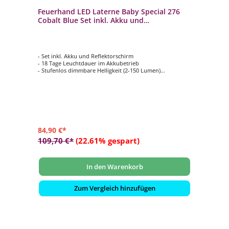
Feuerhand LED Laterne Baby Special 276
Cobalt Blue Set inkl. Akku und
Reflektorschirm
- Set inkl. Akku und Reflektorschirm
- 18 Tage Leuchtdauer im Akkubetrieb
- Stufenlos dimmbare Helligkeit (2-150 Lumen)
- Lichtfarbe: warmweiß
- Tragebügel zum Aufhängen
- Made in Germany: entwickelt, produziert und verpackt
84,90 €*
109,70 €*
(22.61% gespart)
In den Warenkorb
Zum Vergleich hinzufügen