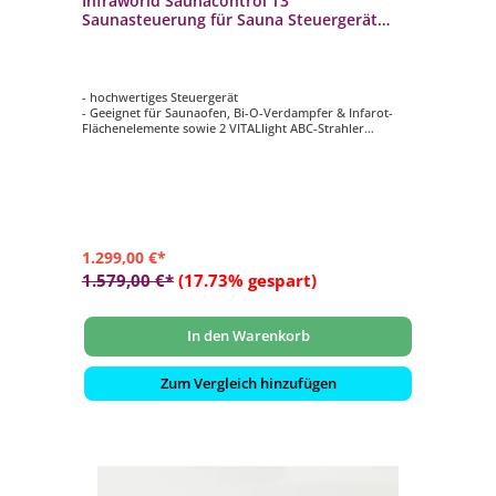
Infraworld Saunacontrol T3
Saunasteuerung für Sauna Steuergerät
B6755
- hochwertiges Steuergerät
- Geeignet für Saunaofen, Bi-O-Verdampfer & Infarot-
Flächenelemente sowie 2 VITALlight ABC-Strahler
- Anschlussleistung: bis 9 kW
- Bedienteil: HxBxT: 145 x 135 x 24 mm
1.299,00 €*
1.579,00 €*
(17.73% gespart)
In den Warenkorb
Zum Vergleich hinzufügen