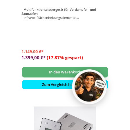
- Multifunktionssteuergerät für Verdampfer- und
Saunaofen
- Infrarot-Flächenheizungselemente
- sowie 2 VITALlight-ABC-Strahler
- spezielles Programm für Anwendung eine TrioSol-
Infrarotkabine
1.149,00 €*
1.399,00 €*
(17.87% gespart)
In den Warenkorb
Zum Vergleich hinzufügen