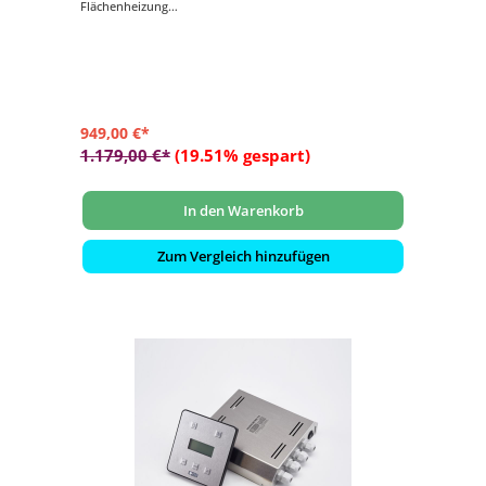
Flächenheizung
- Zeiteinstellung bis zu 2 Stunden
- Größe Bedienteil ca. 14 x 13 x 0,22 cm
- Zwei ABC-Strahler regelbar
949,00 €*
1.179,00 €*
(19.51% gespart)
In den Warenkorb
Zum Vergleich hinzufügen