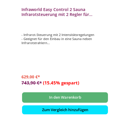
Infraworld Easy Control 2 Sauna
Infrarotsteuerung mit 2 Regler für
Infrarotstrahler schwarz
- Infrarot-Steuerung mit 2 Intensitätsregelungen
- Geeignet für den Einbau in eine Sauna neben
Infrarotstrahlern
- Intensitätsregelung für Infrarotstrahler von 100 % – 40
%
- Temperaturbeständigkeit 120 °C
- Leistung: 1000 Watt
629,00 €*
743,90 €*
(15.45% gespart)
In den Warenkorb
Zum Vergleich hinzufügen