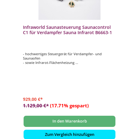
Infraworld Saunasteuerung Saunacontrol
C1 für Verdampfer Sauna Infrarot B6663-1
- hochwertiges Steuergerät für Verdampfer- und
Saunaofen
- sowie Infrarot-Flächenheizung
- Ofenleistung bis 10,5 kw
- Flächenheizungselemente bis 3 kW
- externe Steuerungsbox
929,00 €*
1.129,00 €*
(17.71% gespart)
In den Warenkorb
Zum Vergleich hinzufügen