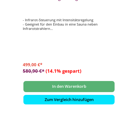
Infrarotstrahler silber
- Infrarot-Steuerung mit Intensitätsregelung
- Geeignet für den Einbau in eine Sauna neben
Infrarotstrahlern
- Intensitätsregelung für Infrarotstrahler von 100 % – 40
%
- Temperaturbeständigkeit 120 °C
- Leistung: 1000 Watt
499,00 €*
580,90 €*
(14.1% gespart)
In den Warenkorb
Zum Vergleich hinzufügen