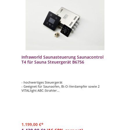
Infraworld Saunasteuerung Saunacontrol
T4 für Sauna Steuergerät B6756
- hochwertiges Steuergerät
- Geeignet für Saunaofen, Bi-O-Verdampfer sowie 2
VITALlight ABC-Strahler
- Anschlussleistung: bis 9 kW
- Bedienteil: HxBxT: 145 x 135 x 24 mm
1.199,00 €*