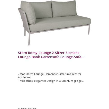
Stern Romy Lounge 2-Sitzer Element
Lounge-Bank Gartensofa Lounge-Sofa
greige/salbei
- Modulares Lounge-Element (2-Sitzer) mit rechter
Armlehne
- Modernes, elegantes Design in Aluminium greige
- Inklusive komfortabler Kissen in Salbei
- Wetterfest, rostfrei & langlebig
- Bezüge abziehbar und waschbar bei 30 °C
- Ideal für Terrasse, Garten, Balkon oder Objektbereiche