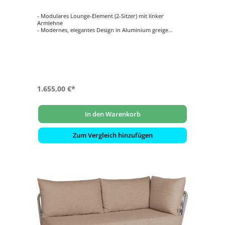
- Modulares Lounge-Element (2-Sitzer) mit linker
Armlehne
- Modernes, elegantes Design in Aluminium greige
- Inklusive komfortabler Kissen in Salbei
- Wetterfest, rostfrei & langlebig
- Bezüge abziehbar und waschbar bei 30 °C
- Ideal für Terrasse, Garten, Balkon oder Objektbereiche
1.655,00 €*
In den Warenkorb
Zum Vergleich hinzufügen