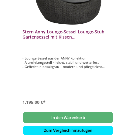
Stern Anny Lounge-Sessel Lounge-Stuhl
Gartensessel mit Kissen
basaltgrau/seidengrau
- Lounge-Sessel aus der ANNY Kollektion
- Aluminiumgestell – leicht, stabil und wetterfest
- Geflecht in basaltgrau – modern und pflegeleicht
- Bequeme Kissen in seidengrau – abziehbar und
waschbar
- Perfekt für Garten, Terrasse oder Balkon
1.195,00 €*
In den Warenkorb
Zum Vergleich hinzufügen