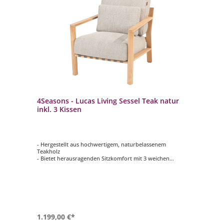
4Seasons - Lucas Living Sessel Teak natur
inkl. 3 Kissen
- Hergestellt aus hochwertigem, naturbelassenem
Teakholz
- Bietet herausragenden Sitzkomfort mit 3 weichen
Kissen
- Für den Innen- und Außenbereich geeignet
- Ein Design, das in verschiedenen Einrichtungsstilen
passt
- Perfekt für Wohnzimmer und Outdoor-Erholung
1.199,00 €*