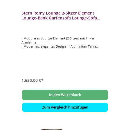
Stern Romy Lounge 2-Sitzer Element
Lounge-Bank Gartensofa Lounge-Sofa
Lychee/Terra
- Modulares Lounge-Element (2-Sitzer) mit linker
Armlehne
- Modernes, elegantes Design in Aluminium Terra
- Inklusive komfortabler Kissen in Lychee
- Wetterfest, rostfrei & langlebig
- Bezüge abziehbar und waschbar bei 30 °C
- Ideal für Terrasse, Garten, Balkon oder Objektbereiche
1.650,00 €*
In den Warenkorb
Zum Vergleich hinzufügen