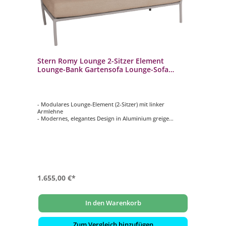
Stern Romy Lounge 2-Sitzer Element
Lounge-Bank Gartensofa Lounge-Sofa
greige/muskat
- Modulares Lounge-Element (2-Sitzer) mit linker
Armlehne
- Modernes, elegantes Design in Aluminium greige
- Inklusive komfortabler Kissen in Muskat
- Wetterfest, rostfrei & langlebig
- Bezüge abziehbar und waschbar bei 30 °C
- Ideal für Terrasse, Garten, Balkon oder Objektbereiche
1.655,00 €*
In den Warenkorb
Zum Vergleich hinzufügen