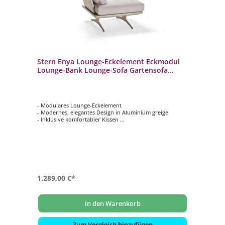
Stern Enya Lounge-Eckelement Eckmodul
Lounge-Bank Lounge-Sofa Gartensofa
greige/vanilla
- Modulares Lounge-Eckelement
- Modernes, elegantes Design in Aluminium greige
- Inklusive komfortabler Kissen
- Wetterfest, rostfrei & langlebig
- Bezüge abziehbar und waschbar bei 30 °C
- Ideal für Terrasse, Garten, Balkon oder Objektbereiche
1.289,00 €*
In den Warenkorb
Zum Vergleich hinzufügen