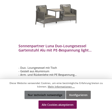
Sonnenpartner Luna Duo-Loungesessel
Gartenstuhl Alu mit PE-Bespannung light
coal
- Duo- Loungesessel mit Tisch
- Gestell aus Aluminium
- Arm- und Rückenlehe mit PE Bespannung
- Inklusive Sitzkissen
- Wetterbeständig und langlebig
Diese Website verwendet Cookies, um eine bestmögliche Erfahrung bieten zu
können.
Mehr Informationen ...
Nur technisch notwendige
Konfigurieren
Werkzeugleiste anzeigen
1.190,00 €*
Alle Cookies akzeptieren
1.398,00 €*
(14.88% gespart)