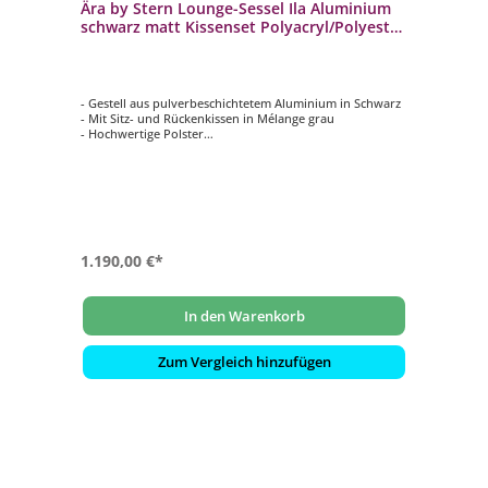
Ära by Stern Lounge-Sessel Ila Aluminium
schwarz matt Kissenset Polyacryl/Polyester
Mélange grau
- Gestell aus pulverbeschichtetem Aluminium in Schwarz
- Mit Sitz- und Rückenkissen in Mélange grau
- Hochwertige Polster
- Schnelltrocknender Schaum
- Maße: (B x T x H): ca. 85 x 76 x 67 cm
1.190,00 €*
In den Warenkorb
Zum Vergleich hinzufügen