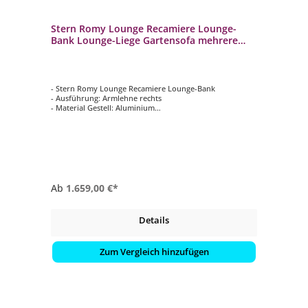
Stern Romy Lounge Recamiere Lounge-
Bank Lounge-Liege Gartensofa mehrere
Farben
- Stern Romy Lounge Recamiere Lounge-Bank
- Ausführung: Armlehne rechts
- Material Gestell: Aluminium
- Farbe Gestell: Greige
- Kissenstoff: 100 % Polyacryl
Ab
1.659,00 €*
Details
Zum Vergleich hinzufügen