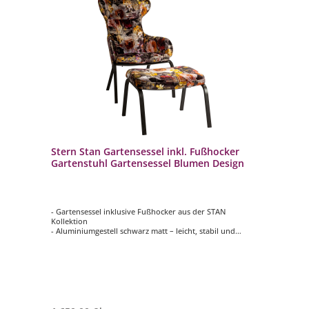
Stern Stan Gartensessel inkl. Fußhocker
Gartenstuhl Gartensessel Blumen Design
- Gartensessel inklusive Fußhocker aus der STAN
Kollektion
- Aluminiumgestell schwarz matt – leicht, stabil und
wetterbeständig
- Bezug Flower aus 53 % Polyester / 47 % Viskose –
pflegeleicht
- Ideal für Terrasse, Balkon oder Garten
- Multifunktional als Sitz- und Relaxgelegenheit