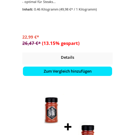
- optimal für Steaks
- 1 Streuer Hamburg Gunpowder (200 Gramm)
Inhalt:
0.46 Kilogramm
(49,98 €* / 1 Kilogramm)
- 1 Streuer Steakpfeffer Hamburg (170 Gramm)
- 1 Korkglas Hickory Rauchsalz (75 Gramm)
22,99 €*
26,47 €*
(13.15% gespart)
Details
Zum Vergleich hinzufügen