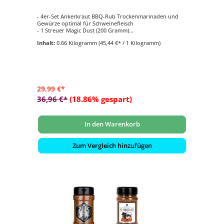
- 4er-Set Ankerkraut BBQ-Rub Trockenmarinaden und
Gewürze optimal für Schweinefleisch
- 1 Streuer Magic Dust (200 Gramm)
- 1 Streuer Pull That Piggy (200 Gramm)
Inhalt:
0.66 Kilogramm
(45,44 €* / 1 Kilogramm)
- 1 Streuer Steakpfeffer Hamburg (170 Gramm)
- 1 Korkglas Hickory Rauchsalz (75 Gramm)
29,99 €*
36,96 €*
(18.86% gespart)
In den Warenkorb
Zum Vergleich hinzufügen