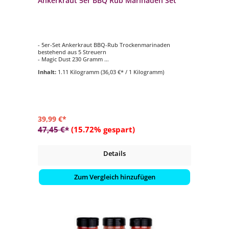
Ankerkraut 5er BBQ Rub Marinaden Set
- 5er-Set Ankerkraut BBQ-Rub Trockenmarinaden
bestehend aus 5 Streuern
- Magic Dust 230 Gramm
- Pull That Piggy 220 Gramm
Inhalt:
1.11 Kilogramm
(36,03 €* / 1 Kilogramm)
- Texas Chicken 230 Gramm
- Beef Booster 230 Gramm
- Hamburg Gunpowder 200 Gramm
39,99 €*
47,45 €*
(15.72% gespart)
Details
Zum Vergleich hinzufügen