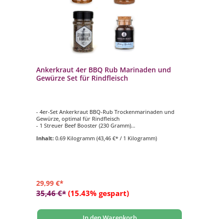
Ankerkraut 4er BBQ Rub Marinaden und
Gewürze Set für Rindfleisch
- 4er-Set Ankerkraut BBQ-Rub Trockenmarinaden und
Gewürze, optimal für Rindfleisch
- 1 Streuer Beef Booster (230 Gramm)
- 1 Streuer Pit Powder Beef (200 Gramm)
Inhalt:
0.69 Kilogramm
(43,46 €* / 1 Kilogramm)
- 1 Streuer Steakpfeffer Hamburg (170 Gramm)
- 1 Korkglas Hickory Rauchsalz (75 Gramm)
29,99 €*
35,46 €*
(15.43% gespart)
In den Warenkorb