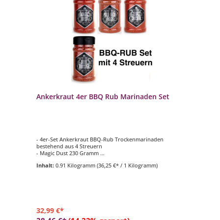
Ankerkraut 4er BBQ Rub Marinaden Set
- 4er-Set Ankerkraut BBQ-Rub Trockenmarinaden
bestehend aus 4 Streuern
- Magic Dust 230 Gramm
- Pull That Piggy 220 Gramm
Inhalt:
0.91 Kilogramm
(36,25 €* / 1 Kilogramm)
- Texas Chicken 230 Gramm
- Beef Booster 230 Gramm
32,99 €*