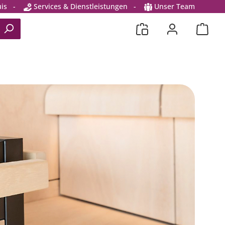
is
-
Services & Dienstleistungen
-
Unser Team