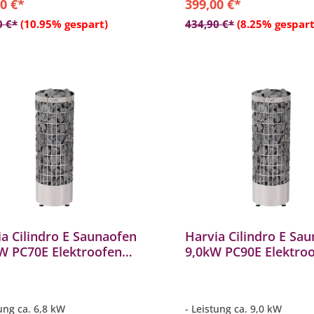
0 €*
399,00 €*
In den Warenkorb
In den Warenkor
0 €*
(10.95% gespart)
434,90 €*
(8.25% gespart
a Cilindro E Saunaofen
Harvia Cilindro E Sa
kW PC70E Elektroofen
9,0kW PC90E Elektro
aheizgerät
Saunaheizgerät
aheizung
Saunaheizung
tung ca. 6,8 kW
- Leistung ca. 9,0 kW