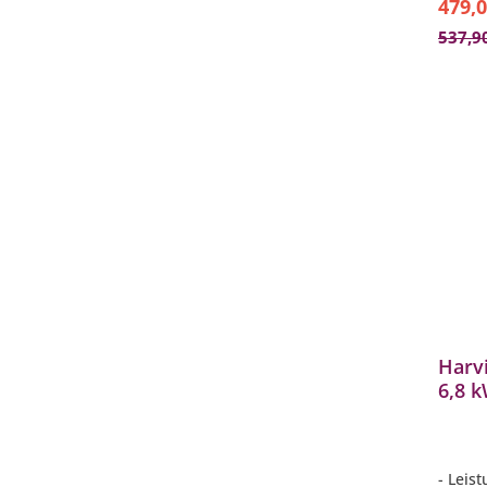
479,0
537,9
Harvi
6,8 
Saun
Saun
- Leis