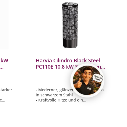
9 kW
Harvia Cilindro Black Steel
PC110E 10,8 kW Saunaofen
finnischer Saunaofen
schwarz
starker
- Moderner, glänzender Säulenofen
in schwarzem Stahl
ge
- Kraftvolle Hitze und ein
angenehmes Saunaerlebnis
tage
- Empfohlen für Saunen mit einer
erlich
Größe von 9 - 18 m³
ivate
- Große Steinkammer: max. 120 kg
- Separate Steuerung erforderlich