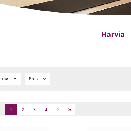
Harvia
stung
Preis
1
2
3
4