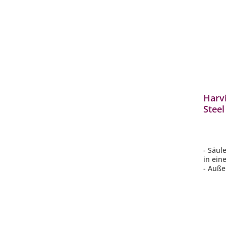
Harvi
Stee
kW f
- Säul
in ein
- Auße
- Viele
sanft
- Nimm
Anspr
- Sepa