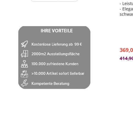
- Leis
- Eleg
schwa
- Empf
Größe 
- sepa
- Stei
369,0
414,9