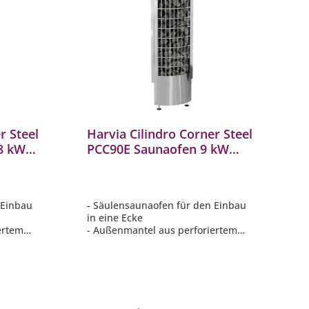
r Steel
Harvia Cilindro Corner Steel
8 kW
PCC90E Saunaofen 9 kW
finnischer Saunaofen
 Einbau
- Säulensaunaofen für den Einbau
in eine Ecke
ertem
- Außenmantel aus perforiertem
Stahl
 eine
- Viele sichtbare Steine für eine
wärme
sanfte, angenehme Saunawärme
n
- Nimmt sehr wenig Platz in
Anspruch
derlich
- Separate Steuerung erforderlich