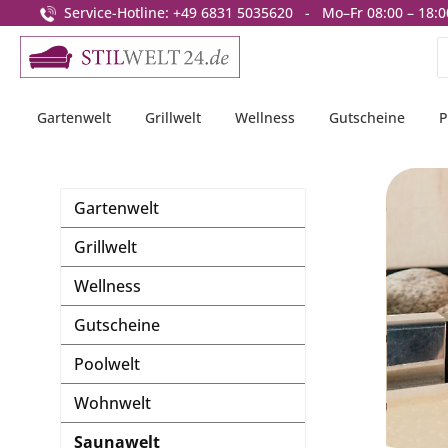
Service-Hotline: +49 6831 5035620 - Mo–Fr 08:00 – 18:0
springen
Zur Hauptnavigation springen
Gartenwelt
Grillwelt
Wellness
Gutscheine
P
Gartenwelt
Grillwelt
Wellness
Gutscheine
Poolwelt
Wohnwelt
Saunawelt