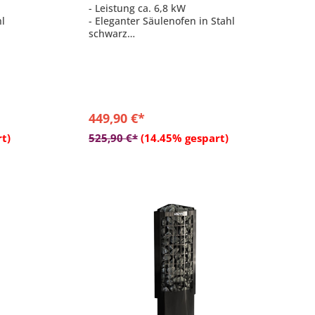
- Leistung ca. 6,8 kW
hl
- Eleganter Säulenofen in Stahl
schwarz
 einer
- Empfohlen für Saunen mit einer
Größe von 6 - 10 m³
derlich
- Steinkammer max. 80 kg
- integrierte Steuerung
449,90 €*
b
In den Warenkorb
t)
525,90 €*
(14.45% gespart)