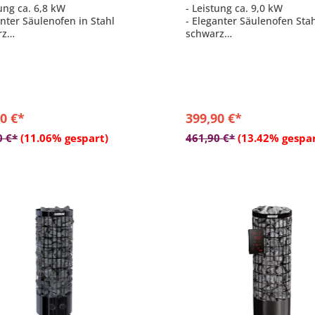
tung ca. 6,8 kW
- Leistung ca. 9,0 kW
anter Säulenofen in Stahl
- Eleganter Säulenofen Sta
rz
schwarz
ohlen für Saunen mit einer
- Empfohlen für Saunen mit
von 6 - 10 m³
Größe von 8 - 14 m³
rate Steuerung erforderlich
- separate Steuerung erfor
nkammer max. 90 kg
- Steinkammer max. 90 kg
0 €*
399,90 €*
In den Warenkorb
In den Warenkor
0 €*
(11.06% gespart)
461,90 €*
(13.42% gespar