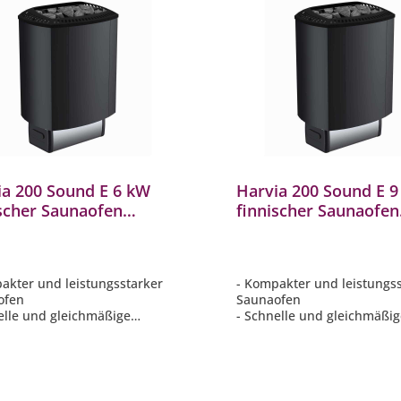
ia 200 Sound E 6 kW
Harvia 200 Sound E 
ischer Saunaofen
finnischer Saunaofen
rz elektrischer
Schwarz elektrischer
aofen
Saunaofen
akter und leistungsstarker
- Kompakter und leistungs
ofen
Saunaofen
elle und gleichmäßige
- Schnelle und gleichmäßi
mung der Sauna
Erwärmung der Sauna
tzsparende Wandmontage
- Platzsparende Wandmon
rne Steuerung erforderlich
- Externe Steuerung erford
rlässigen Wahl für private
- Zuverlässigen Wahl für pr
n
Saunen