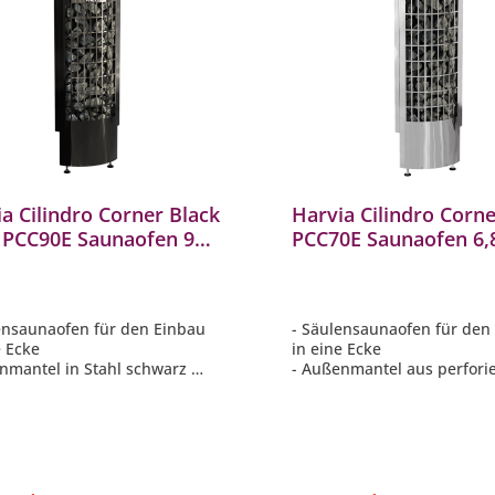
a Cilindro Corner Black
Harvia Cilindro Corne
l PCC90E Saunaofen 9
PCC70E Saunaofen 6,
innischer Saunaofen
finnischer Saunaofen
ensaunaofen für den Einbau
- Säulensaunaofen für den
e Ecke
in eine Ecke
nmantel in Stahl schwarz
- Außenmantel aus perfori
 sichtbare Steine für eine
Stahl
e, angenehme Saunawärme
- Viele sichtbare Steine für
t sehr wenig Platz in
sanfte, angenehme Sauna
uch
- Nimmt sehr wenig Platz i
rate Steuerung erforderlich
Anspruch
- Separate Steuerung erfor