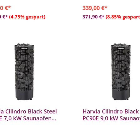
0 €*
339,00 €*
In den Warenkorb
In den Warenkor
0 €*
(4.75% gespart)
371,90 €*
(8.85% gespart
a Cilindro Black Steel
Harvia Cilindro Black
E 7,0 kW Saunaofen
PC90E 9,0 kW Saunao
heizgerät Stahl
Sauna Heizgerät Stah
arz
schwarz