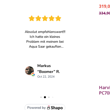
319,0
334,9
Harvi
PC70
Sauna
schw