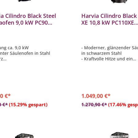
a Cilindro Black Steel
Harvia Cilindro Black
aofen 9,0 kW PC90
XE 10,8 kW PC110XE
rierte Steuerung Stahl
Saunaofen inkl. Xeni
arz
Steuerung
tung ca. 9,0 kW
- Moderner, glänzender Sä
anter Säulenofen in Stahl
in schwarzem Stahl
rz
- Kraftvolle Hitze und ein
ohlen für Saunen mit einer
angenehmes Saunaerlebni
von 8 - 14 m³
- Empfohlen für Saunen mit
nkammer max. 80 kg
Größe von 9 - 18 m³
grierte Steuerung
- Große Steinkammer: max
- Inkl. Saunasteuerung mit
Touchbedienfeld
0 €*
1.049,00 €*
In den Warenkorb
In den Warenkor
0 €*
(15.29% gespart)
1.270,90 €*
(17.46% gesp