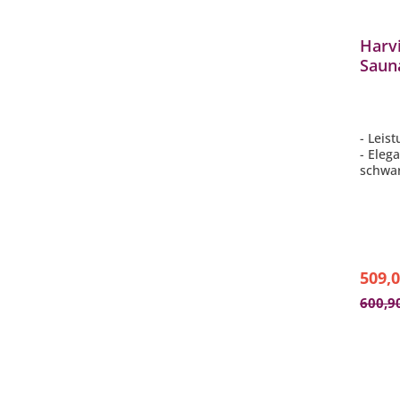
Harvi
Saun
integ
schw
- Leis
- Eleg
schwa
- Empf
Größe 
- Stei
- inte
509,0
600,9