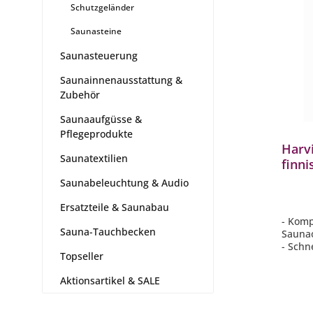
Schutzgeländer
Saunasteine
Saunasteuerung
Saunainnenausstattung &
Zubehör
Saunaaufgüsse &
Pflegeprodukte
Harv
Saunatextilien
finn
Schwa
Saunabeleuchtung & Audio
Saun
Ersatzteile & Saunabau
- Komp
Sauna-Tauchbecken
Sauna
- Schn
Topseller
Erwär
- Pla
Aktionsartikel & SALE
- Exte
- Zuve
Saune