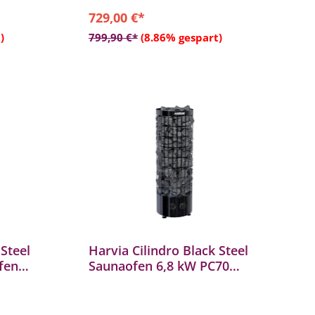
729,00 €*
b
In den Warenkorb
)
799,90 €*
(8.86% gespart)
 Steel
Harvia Cilindro Black Steel
fen
Saunaofen 6,8 kW PC70
l
integrierte Steuerung Stahl
schwarz