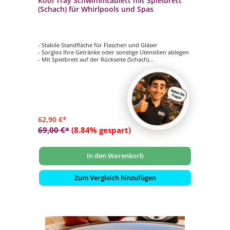
Kool Tray Schwimmtablett mit Spielbrett
(Schach) für Whirlpools und Spas
- Stabile Standfläche für Flaschen und Gläser
- Sorglos Ihre Getränke oder sonstige Utensilien ablegen
- Mit Spielbrett auf der Rückseite (Schach)
- Maße: 51 x 43 x 5 cm
- Farbe: weiß
62,90 €*
69,00 €*
(8.84% gespart)
In den Warenkorb
Zum Vergleich hinzufügen