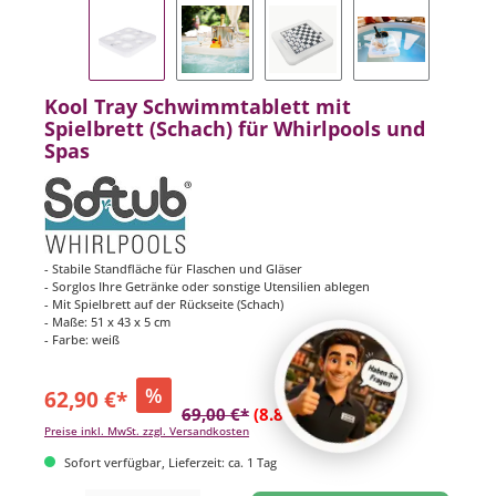
Kool Tray Schwimmtablett mit
Spielbrett (Schach) für Whirlpools und
Spas
- Stabile Standfläche für Flaschen und Gläser
- Sorglos Ihre Getränke oder sonstige Utensilien ablegen
- Mit Spielbrett auf der Rückseite (Schach)
- Maße: 51 x 43 x 5 cm
- Farbe: weiß
%
62,90 €*
69,00 €*
(8.84% gespart)
Preise inkl. MwSt. zzgl. Versandkosten
Sofort verfügbar, Lieferzeit: ca. 1 Tag
Produkt Anzahl: Gib den gewünschten Wert ein oder benutze die Schaltflächen um di