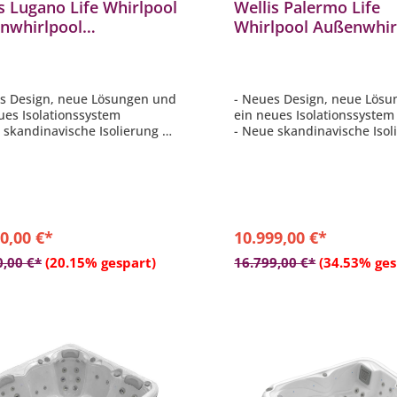
s Lugano Life Whirlpool
Wellis Palermo Life
nwhirlpool
Whirlpool Außenwhir
230x94cm für 6
218x218x90cm für 6
onen inkl. Thermocover
Personen inkl. Ther
s Design, neue Lösungen und
- Neues Design, neue Lös
ues Isolationssystem
ein neues Isolationssyste
 skandinavische Isolierung –
- Neue skandinavische Isol
chaum 3,5 cm
Polyschaum 3,5 cm
sic™ 2.0-Klangsystem
- MyMusic™ 2.0-Soundsys
rtphone-App mit WLAN-
- Smartphone-App mit WL
ndung
Verbindung
usive Spot- und
- 1-Zonen-Licht-Zonen-Sys
eleuchtung
0,00 €*
10.999,00 €*
In den Warenkorb
In den Warenkor
0,00 €*
(20.15% gespart)
16.799,00 €*
(34.53% ges