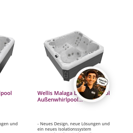
lpool
Wellis Malaga Life Whirlpool
Außenwhirlpool
218x218x90cm für 6
mocover
Personen inkl. Thermocover
ungen und
- Neues Design, neue Lösungen und
m
ein neues Isolationssystem