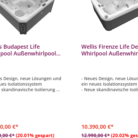
s Budapest Life
Wellis Firenze Life D
lpool Außenwhirlpool
Whirlpool Außenwhir
200x89cm für 5
213x160x75cm für 3
onen inkl. Thermocover
Personen inkl. Ther
s Design, neue Lösungen und
- Neues Design, neue Lös
ues Isolationssystem
ein neues Isolationssyste
 skandinavische Isolierung –
- Neue skandinavische Isol
chaum 3,5 cm
Polyschaum 3,5 cm
sic™ 2.0-Klangsystem
- MyMusic™ 2.0-Klangsyst
rtphone-App mit WLAN-
- Smartphone-App mit WL
ndung
Verbindung
nen-Licht-Zonen-System
- Light-zone system: 1 Zone
Exklusive Spot- und
0,00 €*
10.390,00 €*
Randbeleuchtung
In den Warenkorb
In den Warenkor
0,00 €*
(20.01% gespart)
12.990,00 €*
(20.02% ges