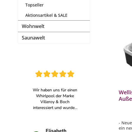
Topseller
Aktionsartikel & SALE
Wohnwelt
Saunawelt
Welli
Auße
230x
Pers
- Neue
ein ne