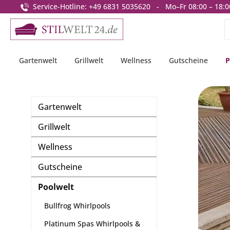
Service-Hotline: +49 6831 5035620 - Mo–Fr 08:00 – 18:0
springen
Zur Hauptnavigation springen
Gartenwelt
Grillwelt
Wellness
Gutscheine
P
Gartenwelt
Grillwelt
Wellness
Gutscheine
Poolwelt
Bullfrog Whirlpools
Platinum Spas Whirlpools &