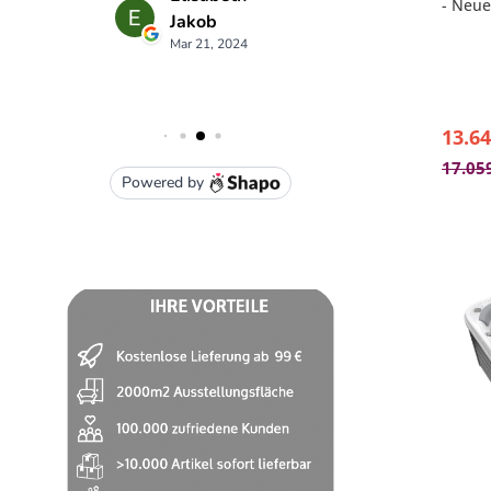
- Neue
Polys
- MyMu
- Sma
Verbi
- 1-Zo
13.64
17.05