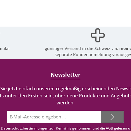
mular
günstiger Versand in die Schweiz via:
meine
separate Kundenanmeldung vorausges
Newsletter
Sie jetzt einfach unseren regelmäßig erscheinenden Newsle
ts unter den Ersten sein, über neue Produkte und Angebote
werden.
E-
Mail-
Adresse*
e
Datenschutzbestimmungen
zur Kenntnis genommen und die
AGB
gelesen u