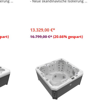
ierung –
- Neue skandinavische Isolierung –
Polyschaum 3,5 cm
em
- MyMusic™ 2.0-Klangsystem
AN-
- Smartphone-App mit WLAN-
Verbindung
tem
- 1-Zonen-Licht-Zonen-System
13.329,00 €*
b
In den Warenkorb
part)
16.799,00 €*
(20.66% gespart)