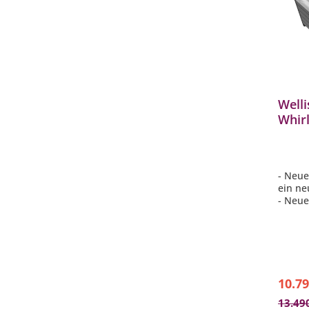
Welli
Whir
200x
Pers
- Neue
ein ne
- Neue
Polys
- MyMu
- Sma
Verbi
- 1-Zo
10.79
13.49