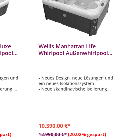
eluxe
Wellis Manhattan Life
lpool
Whirlpool Außenwhirlpool
201x153x85cm für 3
mocover
Personen inkl. Thermocover
ungen und
- Neues Design, neue Lösungen und
m
ein neues Isolationssystem
ierung –
- Neue skandinavische Isolierung –
Polyschaum 3,5 cm
em
- MyMusic™ 2.0-Klangsystem
AN-
- Smartphone-App mit WLAN-
Verbindung
:
- 1-Zonen-Licht-Zonen-System
10.390,00 €*
b
In den Warenkorb
part)
12.990,00 €*
(20.02% gespart)