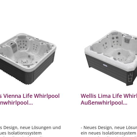
s Vienna Life Whirlpool
Wellis Lima Life Whir
nwhirlpool
Außenwhirlpool
230x90cm für 7
218x218x90cm für 7
onen inkl. Thermocover
Personen inkl. Ther
s Design, neue Lösungen und
- Neues Design, neue Lös
ues Isolationssystem
ein neues Isolationssyste