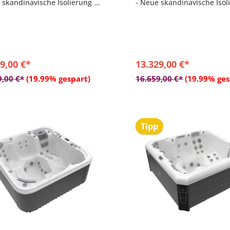
 skandinavische Isolierung –
- Neue skandinavische Isol
chaum 3,5 cm
Polyschaum 3,5 cm
sic™ 2.0-Klangsystem
- MyMusic™ 2.0-Klangsyst
rtphone-App mit WLAN-
- Smartphone-App mit WL
ndung
Verbindung
nen-Licht-Zonen-System
- 1-Zonen-Licht-Zonen-Sys
9,00 €*
13.329,00 €*
In den Warenkorb
In den Warenkor
9,00 €*
(19.99% gespart)
16.659,00 €*
(19.99% ges
Tipp