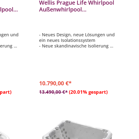
Wellis Prague Life Whirlpool
lpool
Außenwhirlpool
200x200x90cm für 6
mocover
Personen inkl. Thermocover
ungen und
- Neues Design, neue Lösungen und
m
ein neues Isolationssystem
ierung –
- Neue skandinavische Isolierung –
Polyschaum 3,5 cm
tem
- MyMusic™ 2.0-Klangsystem
AN-
- Smartphone-App mit WLAN-
Verbindung
tem
- 1-Zonen-Licht-Zonen-System
10.790,00 €*
b
In den Warenkorb
part)
13.490,00 €*
(20.01% gespart)