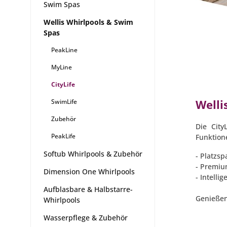
Swim Spas
Wellis Whirlpools & Swim
Spas
PeakLine
MyLine
CityLife
Welli
SwimLife
Zubehör
Die City
PeakLife
Funktion
Softub Whirlpools & Zubehör
- Platzsp
- Premiu
Dimension One Whirlpools
- Intell
Aufblasbare & Halbstarre-
Genießen 
Whirlpools
Wasserpflege & Zubehör