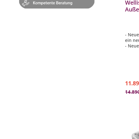
Welli
Auße
230x
Pers
- Neue
ein ne
- Neue
Polys
- MyMu
- Sma
Verbi
- Exkl
Randb
11.89
14.89