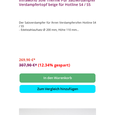
Infraworld Sole Therme Pur Salzverdampfer
Verdampfertopf beige für Hotline S4 / S5
Der Salzverdampfer für Ihren Verdampferofen Hotline S4
/ S5
- Edelstahlaufsatz Ø 200 mm, Höhe 110 mm
- Verdampfertopf Ø 200 mm, Höhe 100 mm, Farbe beige
- 2 kg Salzsteine
269,90 €*
307,90 €*
(12.34% gespart)
In den Warenkorb
Zum Vergleich hinzufügen