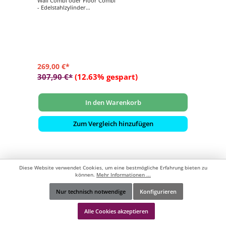
Wall Combi oder Floor Combi
- Edelstahlzylinder
- Verdampfertopf beige
- 2 kg Salzsteine
269,00 €*
307,90 €*
(12.63% gespart)
In den Warenkorb
Zum Vergleich hinzufügen
Diese Website verwendet Cookies, um eine bestmögliche Erfahrung bieten zu
können.
Mehr Informationen ...
Nur technisch notwendige
Konfigurieren
Werkzeugleiste anzeigen
Alle Cookies akzeptieren