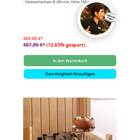
- Edelstahlaufsatz Ø 200 mm, Höhe 110 mm
- Verdampfertopf Ø 200 mm, Höhe 100 mm, Farbe beige
- 2 kg Salzsteine
269,00 €*
307,90 €*
(12.63% gespart)
In den Warenkorb
Zum Vergleich hinzufügen