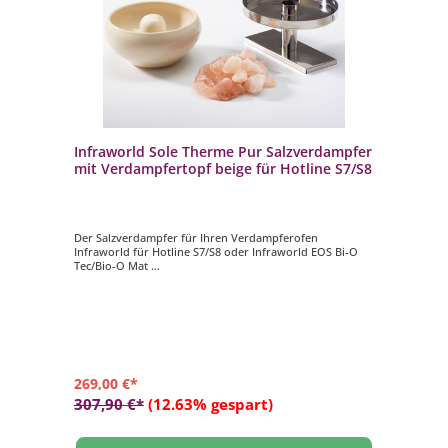
Infraworld Sole Therme Pur Salzverdampfer
mit Verdampfertopf beige für Hotline S7/S8
Der Salzverdampfer für Ihren Verdampferofen
Infraworld für Hotline S7/S8 oder Infraworld EOS Bi-O
Tec/Bio-O Mat
- Edelstahlaufsatz Ø 200 mm, Höhe 110 mm
- Verdampfertopf Ø 200 mm, Höhe 100 mm, Farbe beige
- 2 kg Salzsteine
269,00 €*
307,90 €*
(12.63% gespart)