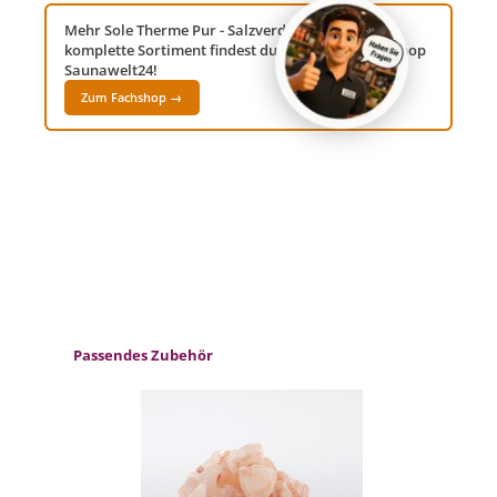
Mehr Sole Therme Pur - Salzverdampfer? Das
komplette Sortiment findest du in unserem Fachshop
Saunawelt24!
Zum Fachshop →
Produktgalerie überspringen
Passendes Zubehör