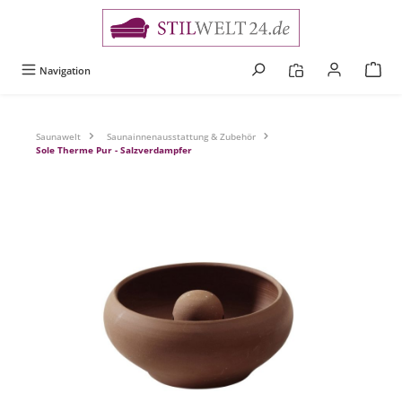
alt springen
Navigation
Saunawelt
Saunainnenausstattung & Zubehör
Sole Therme Pur - Salzverdampfer
Bildergalerie überspringen