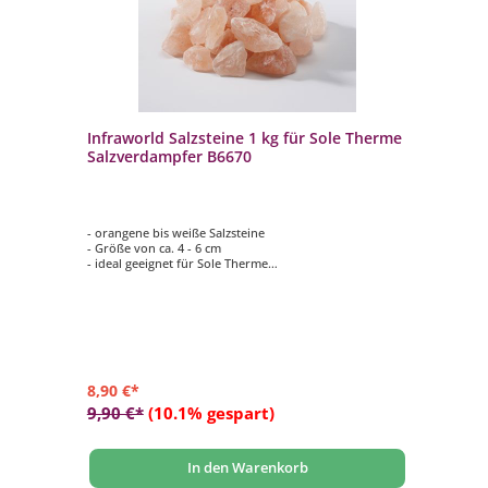
Infraworld Salzsteine 1 kg für Sole Therme
In
Salzverdampfer B6670
g 
- orangene bis weiße Salzsteine
- 
- Größe von ca. 4 - 6 cm
ge
- ideal geeignet für Sole Therme
- D
- Lieferumfang 1 kg Salzsteine
- 
In
- F
8,90 €*
6,
9,90 €*
(10.1% gespart)
8,
In den Warenkorb