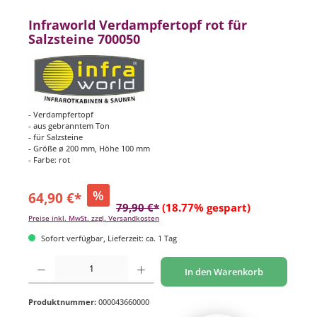
Infraworld Verdampfertopf rot für
Salzsteine 700050
- Verdampfertopf
- aus gebranntem Ton
- für Salzsteine
- Größe ø 200 mm, Höhe 100 mm
- Farbe: rot
%
64,90 €*
79,90 €*
(18.77% gespart)
Preise inkl. MwSt. zzgl. Versandkosten
Sofort verfügbar, Lieferzeit: ca. 1 Tag
Produkt Anzahl: Gib den gewünschten Wert ein oder benutze die Schaltflächen um di
In den Warenkorb
Produktnummer:
000043660000