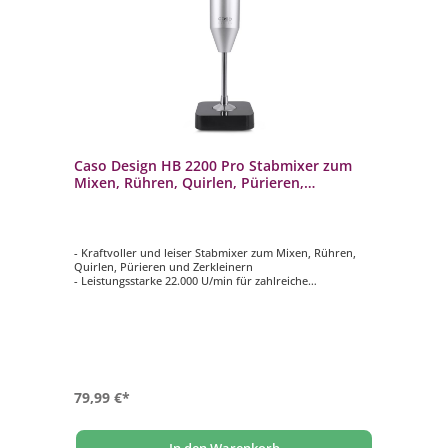
Caso Design HB 2200 Pro Stabmixer zum
Mixen, Rühren, Quirlen, Pürieren,
Zerkleinern
- Kraftvoller und leiser Stabmixer zum Mixen, Rühren,
Quirlen, Pürieren und Zerkleinern
- Leistungsstarke 22.000 U/min für zahlreiche
Einsatzmöglichkeiten
- Zur Zubereitung von Smoothies, Suppen, Cremes,
Babynahrung, Fleisch, Crushed Ice etc.
- Langlebiger, robuster AC-Motor mit 170 Watt
- Länge Edelstahl-Pürierstab 140 mm
79,99 €*
In den Warenkorb