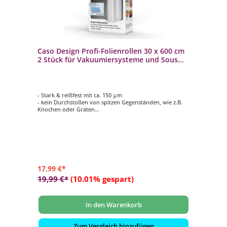
Caso Design Profi-Folienrollen 30 x 600 cm
2 Stück für Vakuumiersysteme und Sous
Vide
- Stark & reißfest mit ca. 150 μm
- kein Durchstoßen von spitzen Gegenständen, wie z.B.
Knochen oder Gräten
- Feine Rippenstruktur für optimales Vakuum
- Stabile Schweißnaht
- Geeignet für alle CASO Vakuumierer
17,99 €*
19,99 €*
(10.01% gespart)
In den Warenkorb
Zum Vergleich hinzufügen