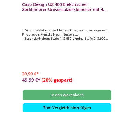
Caso Design UZ 400 Elektrischer
Zerkleinerer Universalzerkleinerer mit 4
Edelstahl-Messer
- Zerschneidet und zerkleinert Obst, Gemüse, Zwiebeln,
Knoblauch, Fleisch, Fisch, Nüsse etc.
- Besonderheiten: Stufe 1: 2.650 U/min., Stufe 2: 3.900
U/min.
- Robuster Glasbehälter mit 1,2 Liter Kapazität
- 4 hochwertige Messer aus rostfreiem Edelstahl
- Praktische Schutzkappen für die Messer für eine sichere
Aufbewahrung
39,99 €*
49,99 €*
(20% gespart)
In den Warenkorb
Zum Vergleich hinzufügen