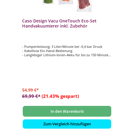
Caso Design Vacu OneTouch Eco-Set
Handvakuumierer inkl. Zubehör
- Pumpenleistung: 3 Liter/Minute bei -0,4 bar Druck
- Kabellose Ein-Hand-Bedienung
- Langlebiger Lithium-Ionen-Akku für bis zu 150 Minuten
Laufzeit
- Inklusive 10 ZIP-Beutel (5 Stück 20 x 23 cm, 3 Stück 26 x
23 cm, 2 Stück 26 x 35 cm)
- Inklusive 3 Vakuumbehälter, 2 ZIP-Locker, USB-C
Ladekabel und CASO Food Manager Sticker
54,99 €*
69,99 €*
(21.43% gespart)
In den Warenkorb
Zum Vergleich hinzufügen