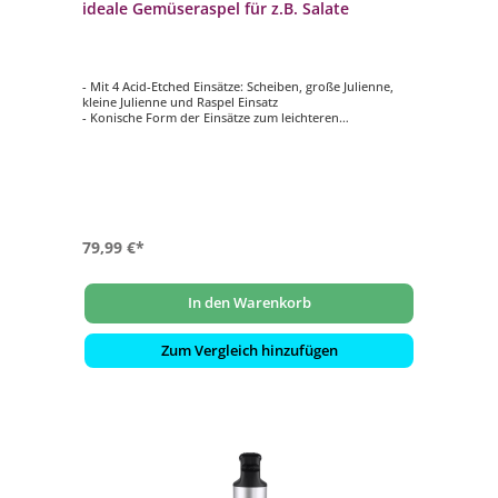
ideale Gemüseraspel für z.B. Salate
- Mit 4 Acid-Etched Einsätze: Scheiben, große Julienne,
kleine Julienne und Raspel Einsatz
- Konische Form der Einsätze zum leichteren
Transportieren des Reibeguts
- Kippmodus zur freien Wahl des Arbeitswinkels
- Touch-Bedienfeld mit 5 Geschwindigkeitsstufen
- Leistung: ca. 200 Watt
79,99 €*
In den Warenkorb
Zum Vergleich hinzufügen