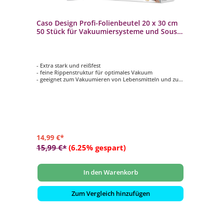
Caso Design Profi-Folienbeutel 20 x 30 cm
50 Stück für Vakuumiersysteme und Sous
Vide
- Extra stark und reißfest
- feine Rippenstruktur für optimales Vakuum
- geeignet zum Vakuumieren von Lebensmitteln und zum
Sous Vide garen
- stabile Schweißnaht
- Geeignet für alle CASO Vakuumierer
14,99 €*
15,99 €*
(6.25% gespart)
In den Warenkorb
Zum Vergleich hinzufügen