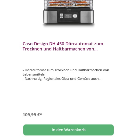
Caso Design DH 450 Dörrautomat zum
Trocknen und Haltbarmachen von
Lebensmitteln
- Dörrautomat zum Trocknen und Haltbarmachen von
Lebensmitteln
- Nachhaltig: Regionales Obst und Gemüse auch
außerhalb der Saison genießen
- Gesunde Alternativen: Immer wissen, was drin ist /
Mineralien und Vitamine bleiben erhalten
- Viel Platz dank 5 stapelbarer, höhenverstellbarer
Ebenen
- Temperatur individuell einstellbar von 30 ‐ 70 °C (in 5 °C
Schritten)
109,99 €*
In den Warenkorb