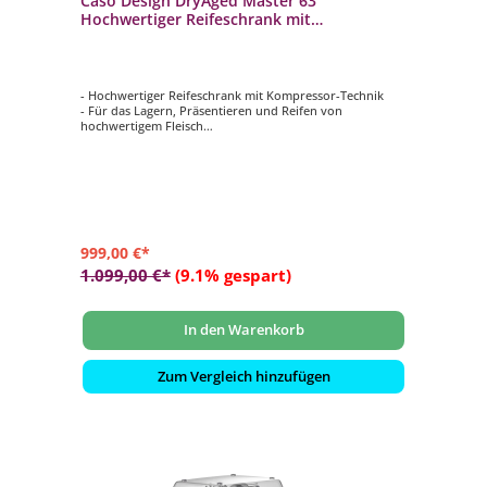
Caso Design DryAged Master 63
Hochwertiger Reifeschrank mit
Kompressortechnik
- Hochwertiger Reifeschrank mit Kompressor-Technik
- Für das Lagern, Präsentieren und Reifen von
hochwertigem Fleisch
- Nutzbares Volumen von 63 Litern
- Temperatur elektronisch einstellbar von 2 - 14 °C (in 1
°C-Schritten)
- Inkl. Roste und Hängegestell mit Fleisch-Haken (aus
rostfreiem Edelstahl)
999,00 €*
1.099,00 €*
(9.1% gespart)
In den Warenkorb
Zum Vergleich hinzufügen