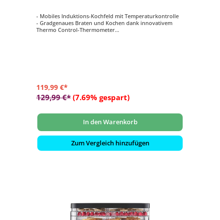
- Mobiles Induktions-Kochfeld mit Temperaturkontrolle
- Gradgenaues Braten und Kochen dank innovativem
Thermo Control-Thermometer
- Perfekt geeignet für Sous Vide und zum Warmhalten
von Speisen
- Induktionsplatte auch ohne Thermo Control-
Thermometer nutzbar
- Präzisionskochen mit Smart Control auf 12
unterschiedlichen Leistungsstufen
119,99 €*
129,99 €*
(7.69% gespart)
In den Warenkorb
Zum Vergleich hinzufügen