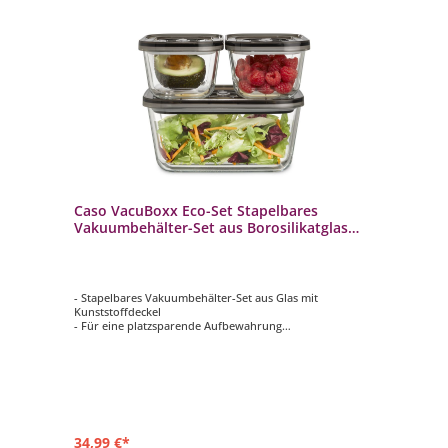
Caso VacuBoxx Eco-Set Stapelbares
Vakuumbehälter-Set aus Borosilikatglas
mit Kunststoffdeckel
- Stapelbares Vakuumbehälter-Set aus Glas mit
Kunststoffdeckel
- Für eine platzsparende Aufbewahrung
- Für eine längere Haltbarkeit Ihrer Lebensmittel mit Hilfe
Ihres Vakuumiergerätes
- Besonders geeignet für druckempfindliche und flüssige
Lebensmittel
- Im Deckel integrierte Datumseinstellung (Tag und
Monat)
34,99 €*