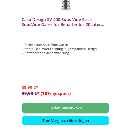
Caso Design SV 400 Sous Vide Stick
SousVide Garer für Behälter bis 20 Liter
Volumen
- Perfekt zum Sous Vide Garen
- Starke 1000 Watt Leistung in kompaktem Design
- Platzsparende Aufbewahrung
- Wasserdicht durch IPX7- Standard
- Temperatureinstellung: 25 - 90 °C (in 0,5 °C Schritten)
89,99 €*
99,99 €*
(10% gespart)
In den Warenkorb
Zum Vergleich hinzufügen