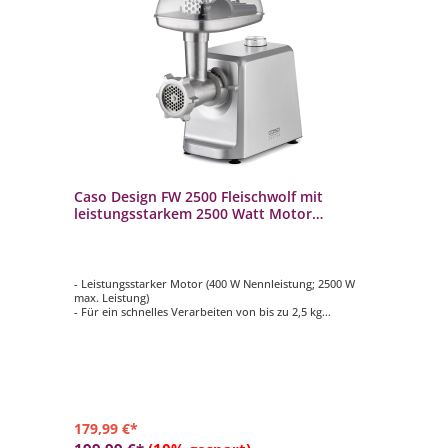
Caso Design FW 2500 Fleischwolf mit
leistungsstarkem 2500 Watt Motor
inklusive Burgerpresse
- Leistungsstarker Motor (400 W Nennleistung; 2500 W
max. Leistung)
- Für ein schnelles Verarbeiten von bis zu 2,5 kg
Lebensmittel/min
- Inkl. Burgerpresse für 2 Pattygrößen, Wurstfüller,
Spritzgebäck‐Aufsatz mit 4 Formen, Stopfer
- Zerkleinert problemlos rohes und gegartes Fleisch,
Fisch, Gemüse, Tofu etc.
- Mit hochwertiger, langlebiger Titan‐veredelter Klinge
179,99 €*