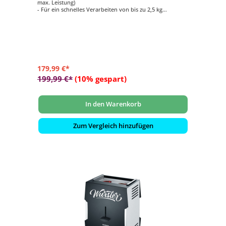
max. Leistung)
- Für ein schnelles Verarbeiten von bis zu 2,5 kg
Lebensmittel/min
- Inkl. Burgerpresse für 2 Pattygrößen, Wurstfüller,
Spritzgebäck‐Aufsatz mit 4 Formen, Stopfer
- Zerkleinert problemlos rohes und gegartes Fleisch,
Fisch, Gemüse, Tofu etc.
- Mit hochwertiger, langlebiger Titan‐veredelter Klinge
179,99 €*
199,99 €*
(10% gespart)
In den Warenkorb
Zum Vergleich hinzufügen