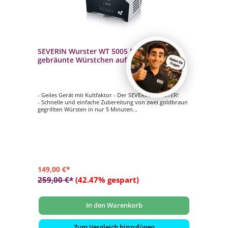
SEVERIN Wurster WT 5005 Perfekt
gebräunte Würstchen auf Knopfdruck in
nur 5 Minuten
- Geiles Gerät mit Kultfaktor - Der SEVERIN WURSTER!
- Schnelle und einfache Zubereitung von zwei goldbraun
gegrillten Würsten in nur 5 Minuten
- Optimales Grillergebnis durch Programme dicke Wurst,
dünne Wurst und individuell
- Hochwertiges LED-Display zur Anzeige des
Grillprogramms und der verbleibenden Grilldauer
- Liftfunktion mit Schlitten ermöglicht die einfache
Entnahme des Grillguts
149,00 €*
259,00 €*
(42.47% gespart)
In den Warenkorb
Zum Vergleich hinzufügen