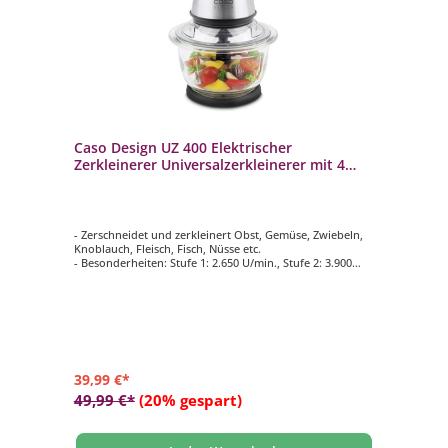
Caso Design UZ 400 Elektrischer
Zerkleinerer Universalzerkleinerer mit 4
Edelstahl-Messer
- Zerschneidet und zerkleinert Obst, Gemüse, Zwiebeln,
Knoblauch, Fleisch, Fisch, Nüsse etc.
- Besonderheiten: Stufe 1: 2.650 U/min., Stufe 2: 3.900
U/min.
- Robuster Glasbehälter mit 1,2 Liter Kapazität
- 4 hochwertige Messer aus rostfreiem Edelstahl
- Praktische Schutzkappen für die Messer für eine sichere
Aufbewahrung
39,99 €*
49,99 €*
(20% gespart)