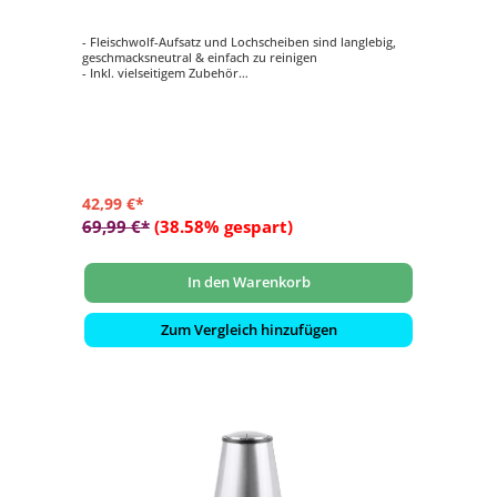
- Fleischwolf-Aufsatz und Lochscheiben sind langlebig,
geschmacksneutral & einfach zu reinigen
- Inkl. vielseitigem Zubehör
- Frische und gesunde Gerichte ganz einfach selbst
gemacht: Volle Kontrolle über alle Zutaten
- Passend zu den SEVERIN Küchenmaschinen: KM 3896,
3897, 3898
- 100% BPA-frei
42,99 €*
69,99 €*
(38.58% gespart)
In den Warenkorb
Zum Vergleich hinzufügen