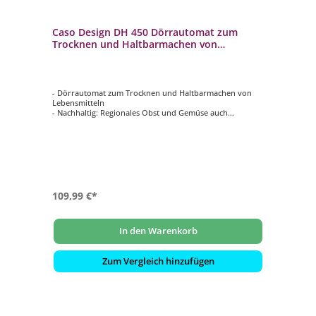
Caso Design DH 450 Dörrautomat zum
Trocknen und Haltbarmachen von
Lebensmitteln
- Dörrautomat zum Trocknen und Haltbarmachen von
Lebensmitteln
- Nachhaltig: Regionales Obst und Gemüse auch
außerhalb der Saison genießen
- Gesunde Alternativen: Immer wissen, was drin ist /
Mineralien und Vitamine bleiben erhalten
- Viel Platz dank 5 stapelbarer, höhenverstellbarer
Ebenen
- Temperatur individuell einstellbar von 30 ‐ 70 °C (in 5 °C
Schritten)
109,99 €*
In den Warenkorb
Zum Vergleich hinzufügen