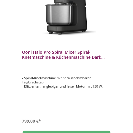
Ooni Halo Pro Spiral Mixer Spiral-
Knetmaschine & Küchenmaschine Dark
Grey
- Spiral-Knetmaschine mit herausnehmbaren
Teigbrechstab
- Effizienter, langlebiger und leiser Motor mit 750 W
- Schneebesen und Flachrüher für Baiser, Sahne und
Cremes
- Für bis zu 5 kg Teig (7 l Volumen der Rührschüssel)
- Inspiriert von professionellen Knetmaschinen aus
Bäckereien
799,00 €*