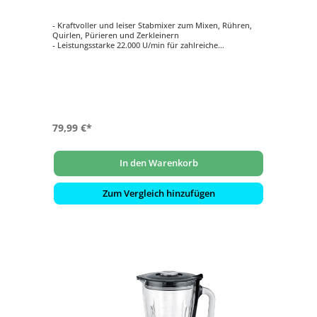
- Kraftvoller und leiser Stabmixer zum Mixen, Rühren,
Quirlen, Pürieren und Zerkleinern
- Leistungsstarke 22.000 U/min für zahlreiche
Einsatzmöglichkeiten
- Zur Zubereitung von Smoothies, Suppen, Cremes,
Babynahrung, Fleisch, Crushed Ice etc.
- Langlebiger, robuster AC-Motor mit 170 Watt
- Länge Edelstahl-Pürierstab 140 mm
79,99 €*
In den Warenkorb
Zum Vergleich hinzufügen