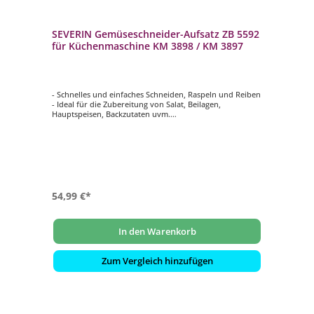
SEVERIN Gemüseschneider-Aufsatz ZB 5592
für Küchenmaschine KM 3898 / KM 3897
- Schnelles und einfaches Schneiden, Raspeln und Reiben
- Ideal für die Zubereitung von Salat, Beilagen,
Hauptspeisen, Backzutaten uvm.
- Alle Einzelteile sind 100% BPA-frei
- Einfache Reinigung durch hochwertige und langlebige
Materialien aus Edelstahl
- Passend zu den SEVERIN Küchenmaschinen: KM 3896,
3897, 3898
54,99 €*
In den Warenkorb
Zum Vergleich hinzufügen