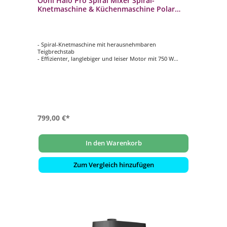
Ooni Halo Pro Spiral Mixer Spiral-
Knetmaschine & Küchenmaschine Polar
White
- Spiral-Knetmaschine mit herausnehmbaren
Teigbrechstab
- Effizienter, langlebiger und leiser Motor mit 750 W
- Schneebesen und Flachrüher für Baiser, Sahne und
Cremes
- Für bis zu 5 kg Teig (7 l Volumen der Rührschüssel)
- Inspiriert von professionellen Knetmaschinen aus
Bäckereien
799,00 €*
In den Warenkorb
Zum Vergleich hinzufügen