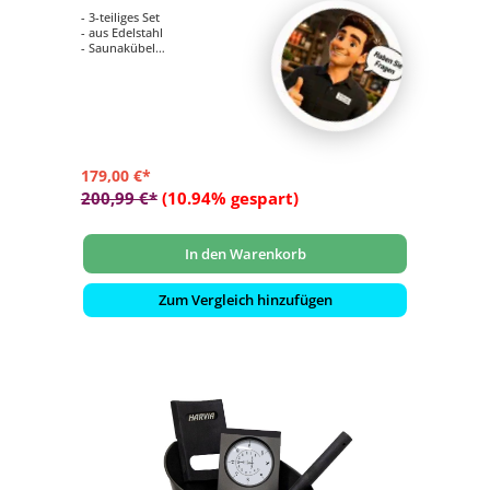
- 3-teiliges Set
- aus Edelstahl
- Saunakübel
- Schöpfkelle
- Thermo- /Hygrometer
179,00 €*
200,99 €*
(10.94% gespart)
In den Warenkorb
Zum Vergleich hinzufügen