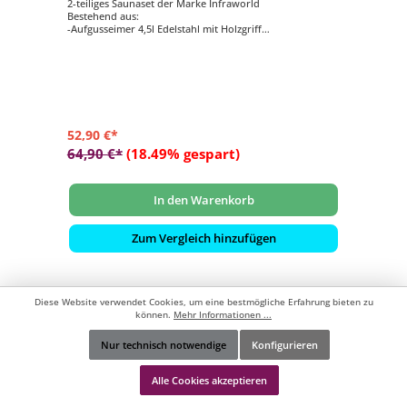
2-teiliges Saunaset der Marke Infraworld
Bestehend aus:
-Aufgusseimer 4,5l Edelstahl mit Holzgriff
-Schöpfkelle Edelstahl mit Holzgriff
52,90 €*
64,90 €*
(18.49% gespart)
In den Warenkorb
Zum Vergleich hinzufügen
Diese Website verwendet Cookies, um eine bestmögliche Erfahrung bieten zu
können.
Mehr Informationen ...
Nur technisch notwendige
Konfigurieren
Werkzeugleiste anzeigen
Alle Cookies akzeptieren