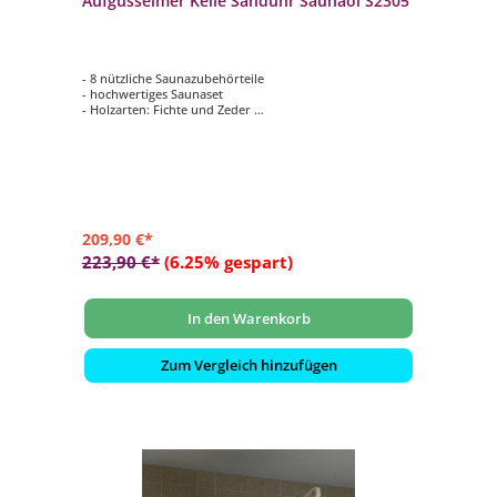
Aufgusseimer Kelle Sanduhr Saunaöl S2305
- 8 nützliche Saunazubehörteile
- hochwertiges Saunaset
- Holzarten: Fichte und Zeder
- 3 Saunaöle: Zirbe, Eukalyptus und Wacholder-Zitrone
209,90 €*
223,90 €*
(6.25% gespart)
In den Warenkorb
Zum Vergleich hinzufügen