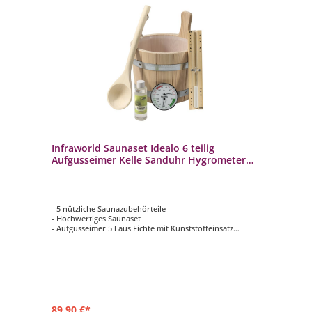
Infraworld Saunaset Idealo 6 teilig
Aufgusseimer Kelle Sanduhr Hygrometer
Saunaöl
- 5 nützliche Saunazubehörteile
- Hochwertiges Saunaset
- Aufgusseimer 5 l aus Fichte mit Kunststoffeinsatz
- Klimamesser. Sanduhr und Schöpfkelle
- Inkl. Saunaöl Edeltannennadel 150 ml
89,90 €*