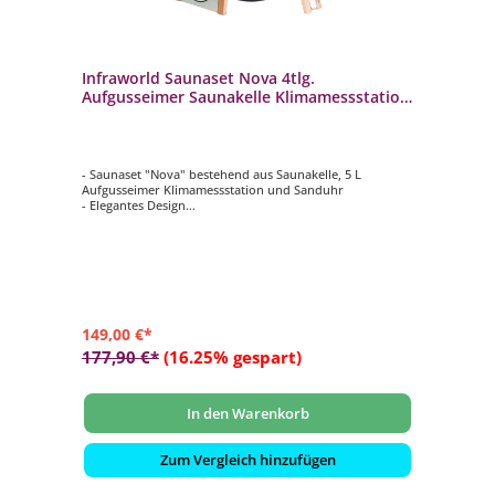
Infraworld Saunaset Nova 4tlg.
Aufgusseimer Saunakelle Klimamessstation
Sanduhr
- Saunaset "Nova" bestehend aus Saunakelle, 5 L
Aufgusseimer Klimamessstation und Sanduhr
- Elegantes Design
- Ein echter Blickfang und ideale Ergänzung für Ihr
Saunaerlebnis
- Aufgusseimer und Saunakelle aus Aluminium in mattem
Schwarz
- Holzteile aus kanadischem Zedernholz
149,00 €*
177,90 €*
(16.25% gespart)
In den Warenkorb
Zum Vergleich hinzufügen