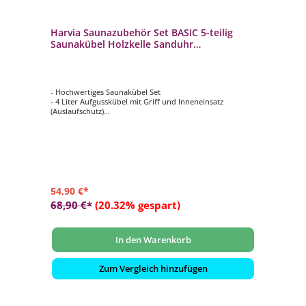
Harvia Saunazubehör Set BASIC 5-teilig
Saunakübel Holzkelle Sanduhr
Thermohygrometer
- Hochwertiges Saunakübel Set
- 4 Liter Aufgusskübel mit Griff und Inneneinsatz
(Auslaufschutz)
- 35,5 cm lange Holzkelle
- Thermo-Hygrometer mit 10 cm Durchmesser
- 15 min Sanduhr
54,90 €*
68,90 €*
(20.32% gespart)
In den Warenkorb
Zum Vergleich hinzufügen