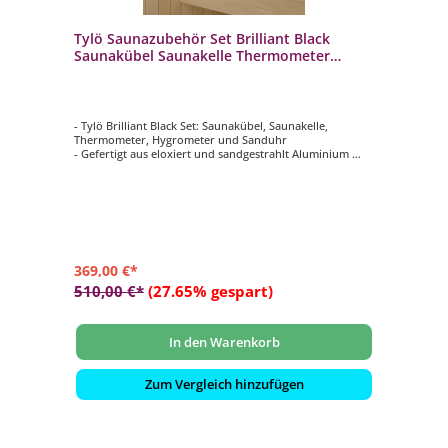
Tylö Saunazubehör Set Brilliant Black
Saunakübel Saunakelle Thermometer
Hygrometer Sanduhr
- Tylö Brilliant Black Set: Saunakübel, Saunakelle,
Thermometer, Hygrometer und Sanduhr
- Gefertigt aus eloxiert und sandgestrahlt Aluminium
- Hochwertiges Finish und Langlebigkeit in gewohnter
Tylö Qualität
- Der Griff vom Kübel ist aus Birke und wird mit
Espenholz verstärkt
- Funktionaler Auslauf am Saunaeimer, der ein präziseres
Ausgießen des Wassers ermöglicht
369,00 €*
510,00 €*
(27.65% gespart)
In den Warenkorb
Zum Vergleich hinzufügen