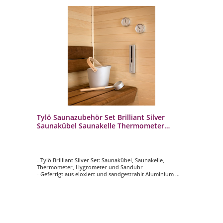
Tylö Saunazubehör Set Brilliant Silver
Saunakübel Saunakelle Thermometer
Hygrometer Sanduhr
- Tylö Brilliant Silver Set: Saunakübel, Saunakelle,
Thermometer, Hygrometer und Sanduhr
- Gefertigt aus eloxiert und sandgestrahlt Aluminium
- Hochwertiges Finish und Langlebigkeit in gewohnter
Tylö Qualität
- Der Griff vom Kübel ist aus Birke und wird mit
Espenholz verstärkt
- Funktionaler Auslauf am Saunaeimer, der ein präziseres
Ausgießen des Wassers ermöglicht