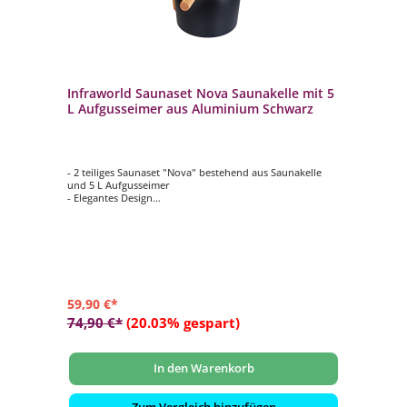
Infraworld Saunaset Nova Saunakelle mit 5
L Aufgusseimer aus Aluminium Schwarz
- 2 teiliges Saunaset "Nova" bestehend aus Saunakelle
und 5 L Aufgusseimer
- Elegantes Design
- Ein echter Blickfang und ideale Ergänzung für Ihr
Saunaerlebnis
- Aus Aluminium in mattem Schwarz
- Griffe aus kanadischem Zedernholz
59,90 €*
74,90 €*
(20.03% gespart)
In den Warenkorb
Zum Vergleich hinzufügen