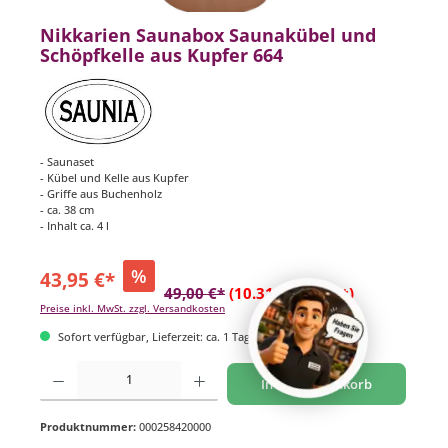
Nikkarien Saunabox Saunakübel und
Schöpfkelle aus Kupfer 664
- Saunaset
- Kübel und Kelle aus Kupfer
- Griffe aus Buchenholz
- ca. 38 cm
- Inhalt ca. 4 l
%
43,95 €*
49,00 €*
(10.31% gespart)
Preise inkl. MwSt. zzgl. Versandkosten
Sofort verfügbar, Lieferzeit: ca. 1 Tag
Produkt Anzahl: Gib den gewünschten Wert ein oder benutze die Schaltflächen um di
In den Warenkorb
Produktnummer:
000258420000