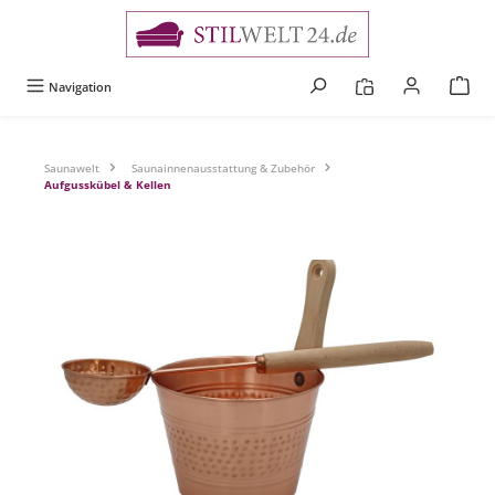
alt springen
Navigation
Saunawelt
Saunainnenausstattung & Zubehör
Aufgusskübel & Kellen
Bildergalerie überspringen