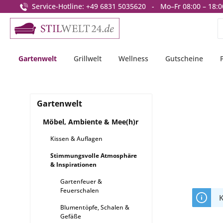
Service-Hotline: +49 6831 5035620 - Mo–Fr 08:00 – 18:0
springen
Zur Hauptnavigation springen
Gartenwelt
Grillwelt
Wellness
Gutscheine
Gartenwelt
Möbel, Ambiente & Mee(h)r
Kissen & Auflagen
Stimmungsvolle Atmosphäre
& Inspirationen
Gartenfeuer &
Feuerschalen
K
Blumentöpfe, Schalen &
Gefäße