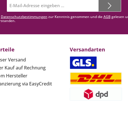
E-
Mail-
Adresse*
e
Datenschutzbestimmungen
zur Kenntnis genommen und die
AGB
gelesen u
rstanden.
rteile
Versandarten
ser Versand
r Kauf auf Rechnung
om Hersteller
anzierung via EasyCredit