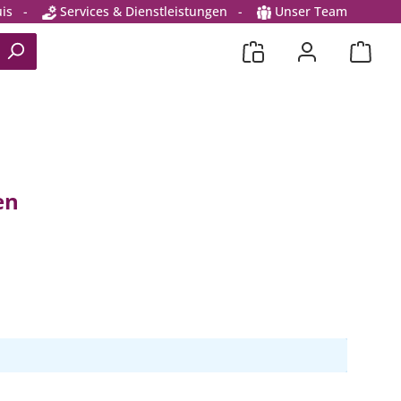
is
-
Services & Dienstleistungen
-
Unser Team
en