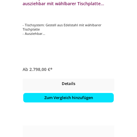
ausziehbar mit wählbarer Tischplatte
200/260x100cm
- Tischsystem: Gestell aus Edelstahl mit wählbarer
Tischplatte
- Ausziehbar
- Ca. 200/260x100 cm
- Wetterbeständig und langlebig
Ab
2.798,00 €*
Details
Zum Vergleich hinzufügen