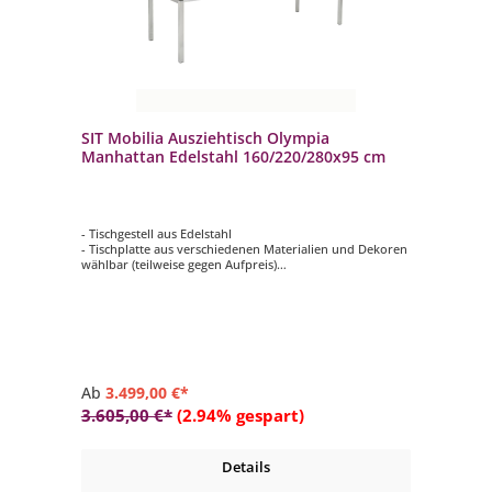
SIT Mobilia Ausziehtisch Olympia
Manhattan Edelstahl 160/220/280x95 cm
- Tischgestell aus Edelstahl
- Tischplatte aus verschiedenen Materialien und Dekoren
wählbar (teilweise gegen Aufpreis)
- Länge 160 cm (ausziehbar auf 220/280 cm)
- Breite 95 cm
- Höhe 75-76 cm
Ab
3.499,00 €*
3.605,00 €*
(2.94% gespart)
Details