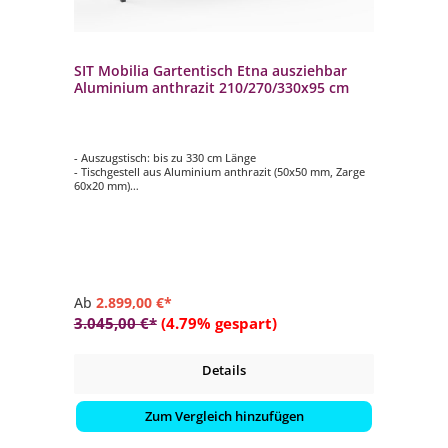
SIT Mobilia Gartentisch Etna ausziehbar
Aluminium anthrazit 210/270/330x95 cm
- Auszugstisch: bis zu 330 cm Länge
- Tischgestell aus Aluminium anthrazit (50x50 mm, Zarge
60x20 mm)
- Tischplatte aus verschiedenen Materialien und Dekoren
wählbar (teilweise gegen Aufpreis)
- pflegeleicht
- langlebig
Ab
2.899,00 €*
3.045,00 €*
(4.79% gespart)
Details
Zum Vergleich hinzufügen