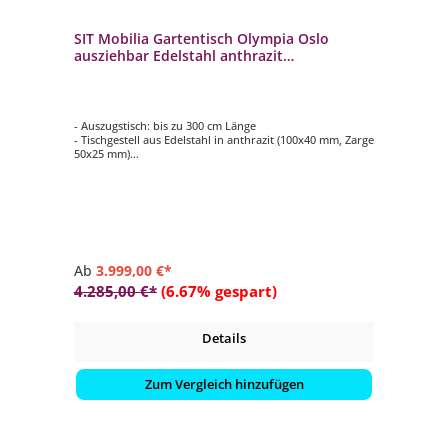
SIT Mobilia Gartentisch Olympia Oslo
ausziehbar Edelstahl anthrazit
180/240/300x95 cm
- Auszugstisch: bis zu 300 cm Länge
- Tischgestell aus Edelstahl in anthrazit (100x40 mm, Zarge
50x25 mm)
- Tischplatte aus verschiedenen Materialien und Dekoren
wählbar (teilweise gegen Aufpreis)
- pflegeleicht
- langlebig
Ab
3.999,00 €*
4.285,00 €*
(6.67% gespart)
Details
Zum Vergleich hinzufügen