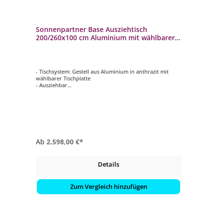
Sonnenpartner Base Ausziehtisch
200/260x100 cm Aluminium mit wählbarer
Tischplatte
- Tischsystem: Gestell aus Aluminium in anthrazit mit
wählbarer Tischplatte
- Ausziehbar
- Ca. 200/260x100 cm
- Wetterbeständig und langlebig
Ab
2.598,00 €*
Details
Zum Vergleich hinzufügen