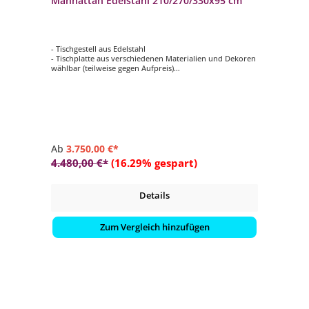
Manhattan Edelstahl 210/270/330x95 cm
- Tischgestell aus Edelstahl
- Tischplatte aus verschiedenen Materialien und Dekoren
wählbar (teilweise gegen Aufpreis)
- Länge 210 cm (ausziehbar auf 270/330 cm)
- Breite 95 cm
- Höhe 75-76 cm
Ab
3.750,00 €*
4.480,00 €*
(16.29% gespart)
Details
Zum Vergleich hinzufügen