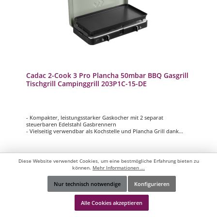
Cadac 2-Cook 3 Pro Plancha 50mbar BBQ Gasgrill
Tischgrill Campinggrill 203P1C-15-DE
- Kompakter, leistungsstarker Gaskocher mit 2 separat
steuerbaren Edelstahl Gasbrennern
- Vielseitig verwendbar als Kochstelle und Plancha Grill dank
Zusatzausstattung mit Plancha
- Extra stabiles, leichtgewichtiges Kunststoffgehäuse + Deckel mit
Klipp sicher verschließbar
- Hitzeschutz + sicherer Stand auf isolierenden, rutschsicheren
Diese Website verwendet Cookies, um eine bestmögliche Erfahrung bieten zu
Gummifüssen
können.
Mehr Informationen ...
- 50 mbar Version für den Betrieb mit Gasflasche oder
Gaskartusche(n)
Nur technisch notwendige
Konfigurieren
139,00 €*
Werkzeugleiste anzeigen
159,00 €*
(12.58% gespart)
Alle Cookies akzeptieren