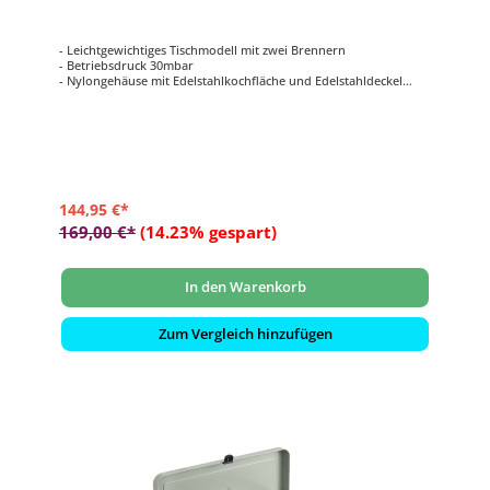
- Leichtgewichtiges Tischmodell mit zwei Brennern
- Betriebsdruck 30mbar
- Nylongehäuse mit Edelstahlkochfläche und Edelstahldeckel
- inklusive Windschutzbleche
- inklusive Grillplatten (1 x glatt & 1 x gerippt) und
Kaffeekannenständer
144,95 €*
169,00 €*
(14.23% gespart)
In den Warenkorb
Zum Vergleich hinzufügen