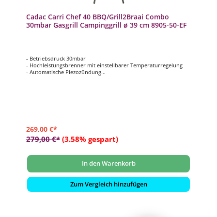
Cadac Carri Chef 40 BBQ/Grill2Braai Combo
30mbar Gasgrill Campinggrill ø 39 cm 8905-50-EF
- Betriebsdruck 30mbar
- Hochleistungsbrenner mit einstellbarer Temperaturregelung
- Automatische Piezozündung
- inklusive ø 39 cm Grillrost und Grill2Braai Plancha mit
GreenGrill-Keramikbeschichtung
- inklusive Topfständer, Deckel mit Thermometer und
Aufbewahrungstasche
269,00 €*
279,00 €*
(3.58% gespart)
In den Warenkorb
Zum Vergleich hinzufügen