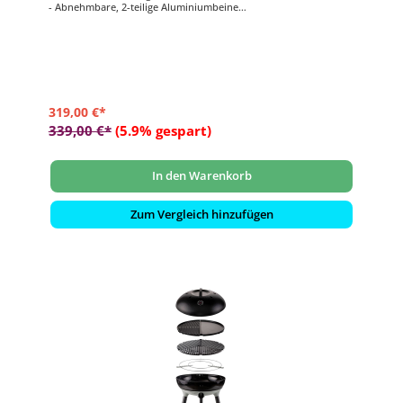
- Abnehmbare, 2-teilige Aluminiumbeine
- Automatische Piezozündung
- Inkl. Topfständer, Grillrost, Grilplatte (halb glatt / halb gerippt)
und Deckel
319,00 €*
339,00 €*
(5.9% gespart)
In den Warenkorb
Zum Vergleich hinzufügen