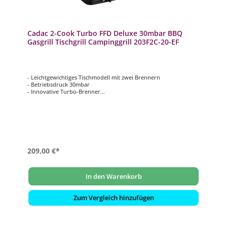
Cadac 2-Cook Turbo FFD Deluxe 30mbar BBQ
Gasgrill Tischgrill Campinggrill 203F2C-20-EF
- Leichtgewichtiges Tischmodell mit zwei Brennern
- Betriebsdruck 30mbar
- Innovative Turbo-Brenner
- Inklusive Zündsicherung für Innennutzung
- Inklusive Windschutzbleche, 2 Grillplatten (1 x glatt & 1 x
gerippt) und Kaffeekannenständer
209,00 €*
In den Warenkorb
Zum Vergleich hinzufügen