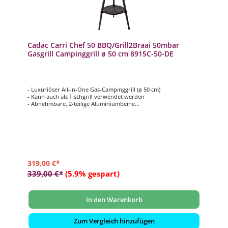
Cadac Carri Chef 50 BBQ/Grill2Braai 50mbar
Gasgrill Campinggrill ø 50 cm 8915C-50-DE
- Luxuriöser All-in-One Gas-Campinggrill (ø 50 cm)
- Kann auch als Tischgrill verwendet werden
- Abnehmbare, 2-teilige Aluminiumbeine
- Automatische Piezozündung
- Inkl. Topfständer, Grillrost, Grilplatte (halb glatt /halb gerippt)
und Deckel
319,00 €*
339,00 €*
(5.9% gespart)
In den Warenkorb
Zum Vergleich hinzufügen