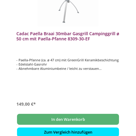
Cadac Paella Braai 30mbar Gasgrill Campinggrill ø
50 cm mit Paella-Pfanne 8309-30-EF
- Paella-Pfanne (ca. ø 47 cm) mit GreenGrill Keramikbeschichtung
- Edelstahl-Gasrohr
- Abnehmbare Aluminiumbeine / leicht zu verstauen
- Inkl. Topfständer und Paella-Pfanne
- Mit praktischer Tragetasche
149,00 €*
In den Warenkorb
Zum Vergleich hinzufügen