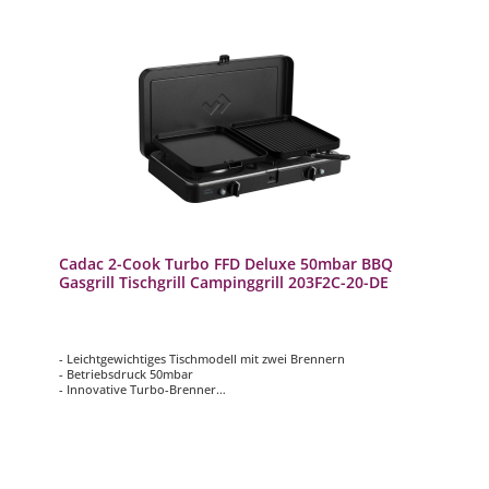
Cadac 2-Cook Turbo FFD Deluxe 50mbar BBQ
Gasgrill Tischgrill Campinggrill 203F2C-20-DE
- Leichtgewichtiges Tischmodell mit zwei Brennern
- Betriebsdruck 50mbar
- Innovative Turbo-Brenner
- Inklusive Zündsicherung für Innennutzung
- Inklusive Windschutzbleche, 2 Grillplatten (1 x glatt & 1 x
gerippt) und Kaffeekannenständer