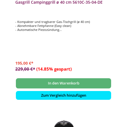
Gasgrill Campinggrill ø 40 cm 5610C-35-04-DE
- Kompakter und tragbarer Gas-Tischgrill (ø 40 cm)
- Abnehmbare Fettpfanne (Easy clean)
- Automatische Piezozündung
- Deckel kann als Windschutz genutzt werden
- Inkl. Pfannenträger, Grillrost, Pizzastein und Deckel mit
Thermometer
195,00 €*
229,00 €*
(14.85% gespart)
In den Warenkorb
Zum Vergleich hinzufügen