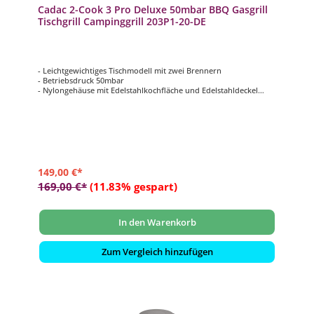
Cadac 2-Cook 3 Pro Deluxe 50mbar BBQ Gasgrill
Tischgrill Campinggrill 203P1-20-DE
- Leichtgewichtiges Tischmodell mit zwei Brennern
- Betriebsdruck 50mbar
- Nylongehäuse mit Edelstahlkochfläche und Edelstahldeckel
- inklusive Windschutzbleche
- inklusive Grillplatten (1 x glatt & 1 x gerippt) und
Kaffeekannenständer
149,00 €*
169,00 €*
(11.83% gespart)
In den Warenkorb
Zum Vergleich hinzufügen