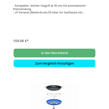
- Kompakter, leichter Gasgrill (ø 30 cm) mit automatischer
Piezozündung
- LP Variante (Niederdruck) 50 mbar für Gasflasche mit
Druckminderer und Schlauch
- Leichtgewichtig (nur ca. 3,6 kg)
- Fettpfanne dient auch als Windschutz
- Zusammenklappbare Beine für kompakte Lagerung
159,00 €*
In den Warenkorb
Zum Vergleich hinzufügen