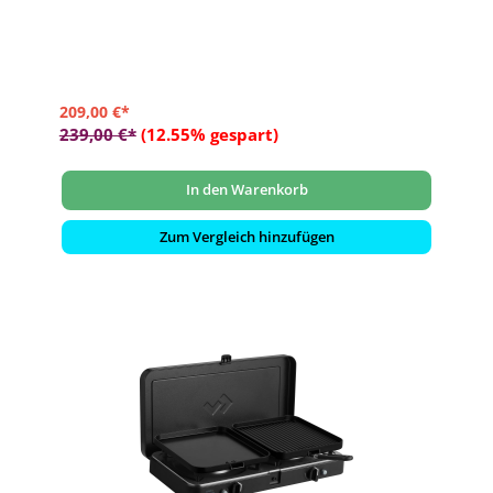
- Inkl. drei Topfständern, Grillplatte glatt, Grillplatte geriffelt und
Kaffeekannenständer
- Extra stabiles, leichtgewichtiges Kunststoffgehäuse + Deckel mit
Klipp sicher verschließbar
- 30 mbar Version für den Betrieb mit Gasflasche oder
Gaskartusche(n)
209,00 €*
239,00 €*
(12.55% gespart)
In den Warenkorb
Zum Vergleich hinzufügen