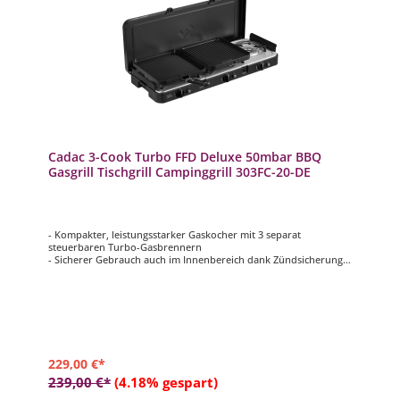
Cadac 3-Cook Turbo FFD Deluxe 50mbar BBQ
Gasgrill Tischgrill Campinggrill 303FC-20-DE
- Kompakter, leistungsstarker Gaskocher mit 3 separat
steuerbaren Turbo-Gasbrennern
- Sicherer Gebrauch auch im Innenbereich dank Zündsicherung
(FFD)
- Inkl. drei Topfständern, Grillplatte glatt, Grillplatte geriffelt und
Kaffeekannenständer
- Extra stabiles, leichtgewichtiges Kunststoffgehäuse + Deckel mit
Klipp sicher verschließbar
- 50 mbar Version für den Betrieb mit Gasflasche oder
Gaskartusche(n)
229,00 €*
239,00 €*
(4.18% gespart)