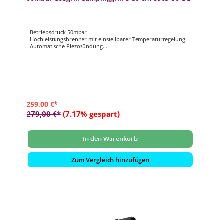
- Betriebsdruck 50mbar
- Hochleistungsbrenner mit einstellbarer Temperaturregelung
- Automatische Piezozündung
- inklusive ø 39 cm Grillrost und Grill2Braai Plancha mit
GreenGrill-Keramikbeschichtung
- inklusive Topfständer, Deckel mit Thermometer und
Aufbewahrungstasche
259,00 €*
279,00 €*
(7.17% gespart)
In den Warenkorb
Zum Vergleich hinzufügen