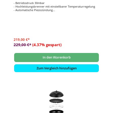
- Betriebsdruck 30mbar
- Hochleistungsbrenner mit einstellbarer Temperaturregelung
- Automatische Piezozündung
- inklusive ø 39 cm Grillrost mit GreenGrill-Keramikbeschichtung
- inklusive Topfständer, Deckel mit Thermometer und
Aufbewahrungstasche
219,00 €*
229,00 €*
(4.37% gespart)
In den Warenkorb
Zum Vergleich hinzufügen