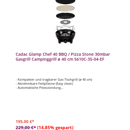
Cadac Glamp Chef 40 BBQ / Pizza Stone 30mbar
Gasgrill Campinggrill ø 40 cm 5610C-35-04-EF
- Kompakter und tragbarer Gas-Tischgrill (ø 40 cm)
- Abnehmbare Fettpfanne (Easy clean)
- Automatische Piezozündung
- Deckel kann als Windschutz genutzt werden
- Inkl. Pfannenträger, Grillrost, Pizzastein und Deckel mit
Thermometer
195,00 €*
229,00 €*
(14.85% gespart)