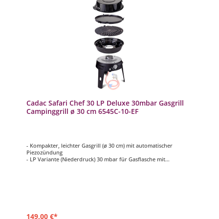
Cadac Safari Chef 30 LP Deluxe 30mbar Gasgrill
Campinggrill ø 30 cm 6545C-10-EF
- Kompakter, leichter Gasgrill (ø 30 cm) mit automatischer
Piezozündung
- LP Variante (Niederdruck) 30 mbar für Gasflasche mit
Druckminderer und Schlauch
- Leichtgewichtig (nur ca. 3,6 kg)
- Fettpfanne dient auch als Windschutz
- Zusammenklappbare Beine für kompakte Lagerung
149,00 €*