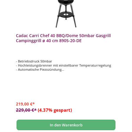
Cadac Carri Chef 40 BBQ/Dome 50mbar Gasgrill
Campinggrill ø 40 cm 8905-20-DE
- Betriebsdruck 50mbar
- Hochleistungsbrenner mit einstellbarer Temperaturregelung
- Automatische Piezozündung
- inklusive ø 39 cm Grillrost mit GreenGrill-Keramikbeschichtung
- inklusive Topfständer, Deckel mit Thermometer und
Aufbewahrungstasche
219,00 €*
229,00 €*
(4.37% gespart)
In den Warenkorb