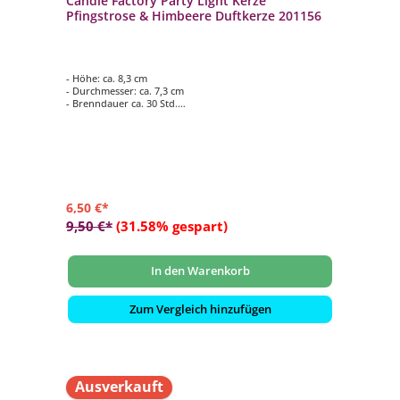
Candle Factory Party Light Kerze
Pfingstrose & Himbeere Duftkerze 201156
- Höhe: ca. 8,3 cm
- Durchmesser: ca. 7,3 cm
- Brenndauer ca. 30 Std.
- Duftkomposition aus: Pfingstrose & süße Himbeere
- für den Innen- und Aussenbereich geeignet
6,50 €*
9,50 €*
(31.58% gespart)
In den Warenkorb
Zum Vergleich hinzufügen
Ausverkauft