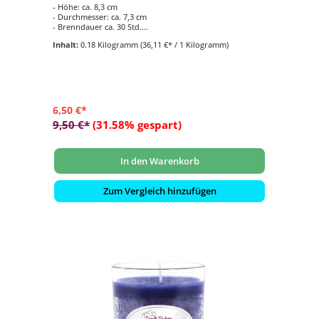
- Höhe: ca. 8,3 cm
- Durchmesser: ca. 7,3 cm
- Brenndauer ca. 30 Std.
- Duftkomposition aus: Grapefruit und Vanille
Inhalt:
0.18 Kilogramm
(36,11 €* / 1 Kilogramm)
- für den Innen- und Aussenbereich geeignet
6,50 €*
9,50 €*
(31.58% gespart)
In den Warenkorb
Zum Vergleich hinzufügen