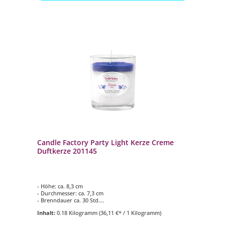
Candle Factory Party Light Kerze Creme
Duftkerze 201145
- Höhe: ca. 8,3 cm
- Durchmesser: ca. 7,3 cm
- Brenndauer ca. 30 Std.
- Duftkomposition aus: Zitrus, Lavendel, Rose &
Inhalt:
0.18 Kilogramm
(36,11 €* / 1 Kilogramm)
Sandelholz
- für den Innen- und Aussenbereich geeignet