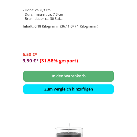
- Höhe: ca. 8,3 cm
- Durchmesser: ca. 7,3 cm
- Brenndauer ca. 30 Std.
- Duftkomposition aus: süße Macarons
Inhalt:
0.18 Kilogramm
(36,11 €* / 1 Kilogramm)
- für den Innen- und Aussenbereich geeignet
6,50 €*
9,50 €*
(31.58% gespart)
In den Warenkorb
Zum Vergleich hinzufügen