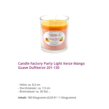
Candle Factory Party Light Kerze Mango
Guave Duftkerze 201-130
- Höhe: ca. 8,3 cm
- Durchmesser: ca. 7,3 cm
- Brenndauer ca. 30 Std.
- Duftkomposition aus: tropische Mango & exotische
Inhalt:
180 Kilogramm
(0,03 €* / 1 Kilogramm)
Guave
- für den Innen- und Aussenbereich geeignet