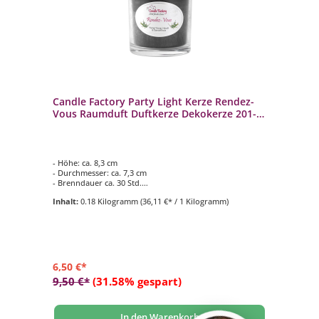
Candle Factory Party Light Kerze Rendez-
Vous Raumduft Duftkerze Dekokerze 201-
013
- Höhe: ca. 8,3 cm
- Durchmesser: ca. 7,3 cm
- Brenndauer ca. 30 Std.
- Duftkomposition aus: Ylang Ylang, Heuöl und
Inhalt:
0.18 Kilogramm
(36,11 €* / 1 Kilogramm)
Sandelholz
- für den Innen- und Aussenbereich geeignet
6,50 €*
9,50 €*
(31.58% gespart)
In den Warenkorb