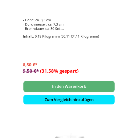
- Höhe: ca. 8,3 cm
- Durchmesser: ca. 7,3 cm
- Brenndauer ca. 30 Std.
- Duftkomposition aus: Grüner Tee & asiatische Minze
Inhalt:
0.18 Kilogramm
(36,11 €* / 1 Kilogramm)
- für den Innen- und Aussenbereich geeignet
6,50 €*
9,50 €*
(31.58% gespart)
In den Warenkorb
Zum Vergleich hinzufügen