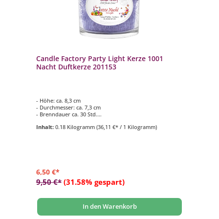
Candle Factory Party Light Kerze 1001
Nacht Duftkerze 201153
- Höhe: ca. 8,3 cm
- Durchmesser: ca. 7,3 cm
- Brenndauer ca. 30 Std.
- Duftkomposition aus: Rosa Pfeffer, Nelken &
Inhalt:
0.18 Kilogramm
(36,11 €* / 1 Kilogramm)
Zedernholz
- für den Innen- und Aussenbereich geeignet
6,50 €*
9,50 €*
(31.58% gespart)
In den Warenkorb