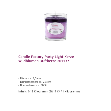
Candle Factory Party Light Kerze
Wildblumen Duftkerze 201137
- Höhe: ca. 8,3 cm
- Durchmesser: ca. 7,3 cm
- Brenndauer ca. 30 Std.
- Duftkomposition aus: süßer Nektar von Wildblumen
Inhalt:
0.18 Kilogramm
(36,11 €* / 1 Kilogramm)
- für den Innen- und Aussenbereich geeignet