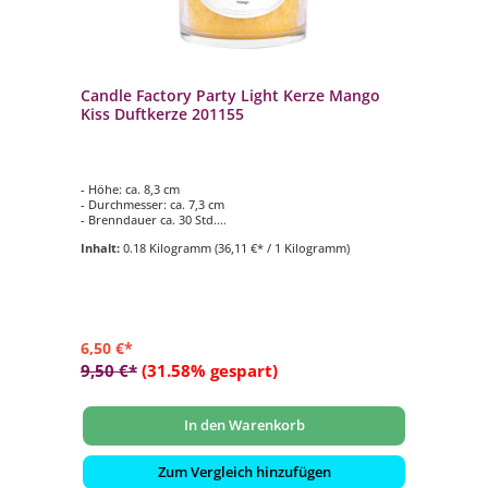
Candle Factory Party Light Kerze Mango
Kiss Duftkerze 201155
- Höhe: ca. 8,3 cm
- Durchmesser: ca. 7,3 cm
- Brenndauer ca. 30 Std.
- Duftkomposition aus: Hawaiianische Mango
Inhalt:
0.18 Kilogramm
(36,11 €* / 1 Kilogramm)
- für den Innen- und Aussenbereich geeignet
6,50 €*
9,50 €*
(31.58% gespart)
In den Warenkorb
Zum Vergleich hinzufügen