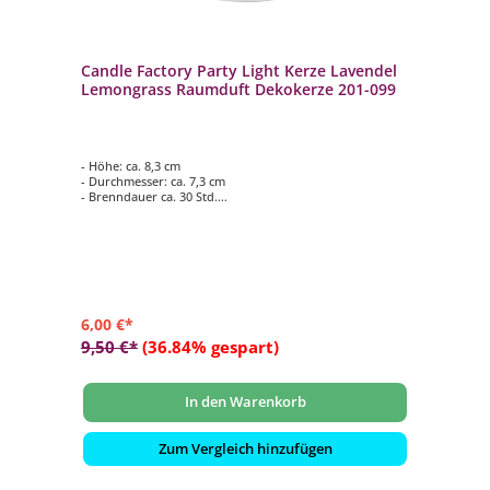
Candle Factory Party Light Kerze Lavendel
Lemongrass Raumduft Dekokerze 201-099
- Höhe: ca. 8,3 cm
- Durchmesser: ca. 7,3 cm
- Brenndauer ca. 30 Std.
- Duftkomposition aus: Lavendel und Zitronengras
- für den Innen- und Aussenbereich geeignet
6,00 €*
9,50 €*
(36.84% gespart)
In den Warenkorb
Zum Vergleich hinzufügen