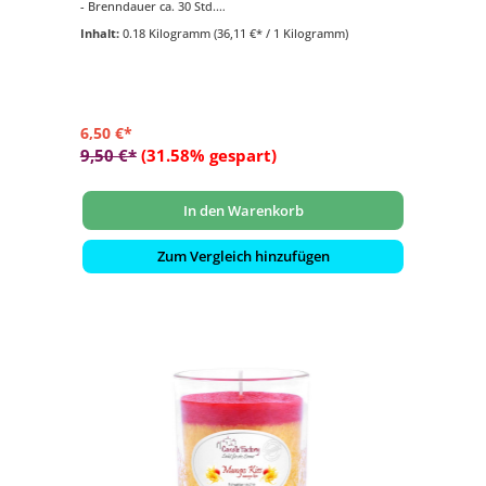
- Brenndauer ca. 30 Std.
- Duftkomposition aus: Erdbeeren und Rhabarber
Inhalt:
0.18 Kilogramm
(36,11 €* / 1 Kilogramm)
- für den Innen- und Aussenbereich geeignet
6,50 €*
9,50 €*
(31.58% gespart)
In den Warenkorb
Zum Vergleich hinzufügen