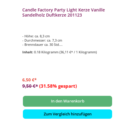
Candle Factory Party Light Kerze Vanille
Sandelholz Duftkerze 201123
- Höhe: ca. 8,3 cm
- Durchmesser: ca. 7,3 cm
- Brenndauer ca. 30 Std.
- Duftkomposition aus: Vanilleblüten & Sandelholz
Inhalt:
0.18 Kilogramm
(36,11 €* / 1 Kilogramm)
- für den Innen- und Aussenbereich geeignet
6,50 €*
9,50 €*
(31.58% gespart)
In den Warenkorb
Zum Vergleich hinzufügen