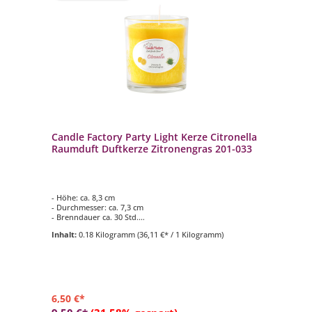
Candle Factory Party Light Kerze Citronella
Raumduft Duftkerze Zitronengras 201-033
- Höhe: ca. 8,3 cm
- Durchmesser: ca. 7,3 cm
- Brenndauer ca. 30 Std.
- Duftkomposition aus: Zitronengras
Inhalt:
0.18 Kilogramm
(36,11 €* / 1 Kilogramm)
- für den Innen- und Aussenbereich geeignet
6,50 €*