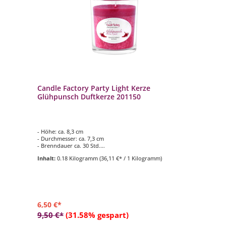
Candle Factory Party Light Kerze
Glühpunsch Duftkerze 201150
- Höhe: ca. 8,3 cm
- Durchmesser: ca. 7,3 cm
- Brenndauer ca. 30 Std.
- Duftkomposition aus: Gewürznelken & Zimt
Inhalt:
0.18 Kilogramm
(36,11 €* / 1 Kilogramm)
- für den Innen- und Aussenbereich geeignet
6,50 €*
9,50 €*
(31.58% gespart)