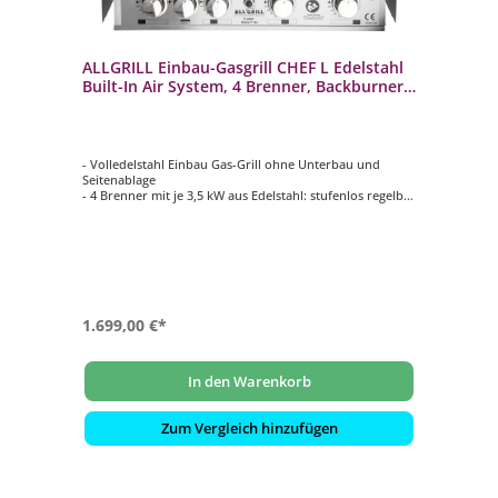
ALLGRILL Einbau-Gasgrill CHEF L Edelstahl
Built-In Air System, 4 Brenner, Backburner
100929
- Volledelstahl Einbau Gas-Grill ohne Unterbau und
Seitenablage
- 4 Brenner mit je 3,5 kW aus Edelstahl: stufenlos regelbar
- Backburner mit 3,5 kW: Ideal für das Rotisseriegrillen
(Drehspieß)
- Inklusive ALLGRILL Air System
- Optionale Module und Grillrost zusätzlich
konfigurierbar gegen Aufpreis
1.699,00 €*
In den Warenkorb
Zum Vergleich hinzufügen