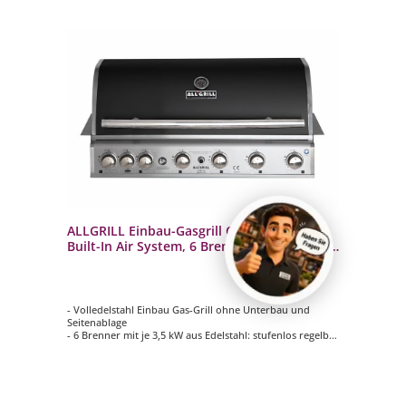
ALLGRILL Einbau-Gasgrill CHEF XL BLACK
Built-In Air System, 6 Brenner, Backburner
100739
- Volledelstahl Einbau Gas-Grill ohne Unterbau und
Seitenablage
- 6 Brenner mit je 3,5 kW aus Edelstahl: stufenlos regelbar
- Backburner mit 3,5 kW: Ideal für das Rotisseriegrillen
(Drehspieß)
- Inklusive ALLGRILL Air System
- Optionale Module und Grillrost zusätzlich
konfigurierbar gegen Aufpreis