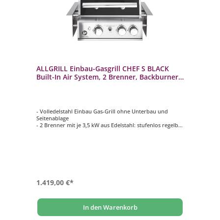
ALLGRILL Einbau-Gasgrill CHEF S BLACK
Built-In Air System, 2 Brenner, Backburner
100759
- Volledelstahl Einbau Gas-Grill ohne Unterbau und
Seitenablage
- 2 Brenner mit je 3,5 kW aus Edelstahl: stufenlos regelbar
- Backburner mit 3,5 kW: Ideal für das Rotisseriegrillen
(Drehspieß)
- Inklusive ALLGRILL Air System
- Optionale Module und Grillrost zusätzlich
konfigurierbar gegen Aufpreis
1.419,00 €*
In den Warenkorb