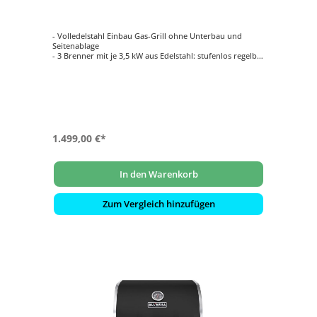
- Volledelstahl Einbau Gas-Grill ohne Unterbau und
Seitenablage
- 3 Brenner mit je 3,5 kW aus Edelstahl: stufenlos regelbar
- Backburner mit 3,5 kW: Ideal für das Rotisseriegrillen
(Drehspieß)
- Inklusive ALLGRILL Air System
- Optionale Module und Grillrost zusätzlich
konfigurierbar gegen Aufpreis
1.499,00 €*
In den Warenkorb
Zum Vergleich hinzufügen