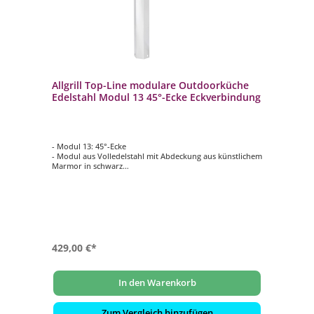
Allgrill Top-Line modulare Outdoorküche
Edelstahl Modul 13 45°-Ecke Eckverbindung
- Modul 13: 45°-Ecke
- Modul aus Volledelstahl mit Abdeckung aus künstlichem
Marmor in schwarz
- Anbau rechts und links vom Gasgrill, einem anderen
Modul oder Eckteil möglich
- modular erweiterbar mit Grill, Schränken, Steakzone
und vielem mehr (Grill und weitere Module sind separat
erhältlich)
429,00 €*
In den Warenkorb
Zum Vergleich hinzufügen