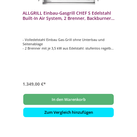
ALLGRILL Einbau-Gasgrill CHEF S Edelstahl
Built-In Air System, 2 Brenner, Backburner
100959
- Volledelstahl Einbau Gas-Grill ohne Unterbau und
Seitenablage
- 2 Brenner mit je 3,5 kW aus Edelstahl: stufenlos regelbar
- Backburner mit 3,5 kW: Ideal für das Rotisseriegrillen
(Drehspieß)
- Inklusive ALLGRILL Air System
- Optionale Module und Grillrost zusätzlich
konfigurierbar gegen Aufpreis
1.349,00 €*
In den Warenkorb
Zum Vergleich hinzufügen