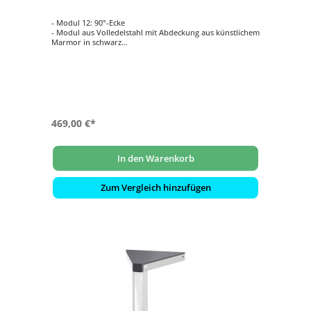
- Modul 12: 90°-Ecke
- Modul aus Volledelstahl mit Abdeckung aus künstlichem
Marmor in schwarz
- Anbau rechts und links vom Gasgrill, einem anderen
Modul oder Eckteil möglich
- modular erweiterbar mit Grill, Schränken, Steakzone
und vielem mehr (Grill und weitere Module sind separat
erhältlich)
469,00 €*
In den Warenkorb
Zum Vergleich hinzufügen