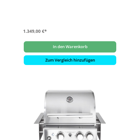
- Stauraum unterhalb des Waschbeckens
- Anbau rechts und links vom Gasgrill, einem anderen
Modul oder Eckteil möglich
- modular erweiterbar mit Grill, Schränken, Steakzone
und vielem mehr (Grill und weitere Module sind separat
erhältlich)
1.349,00 €*
In den Warenkorb
Zum Vergleich hinzufügen