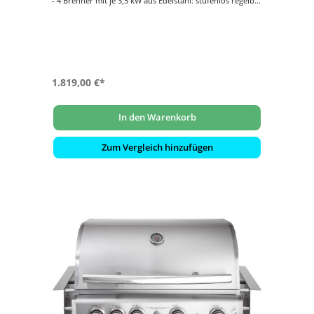
- 4 Brenner mit je 3,5 kW aus Edelstahl: stufenlos regelbar
- Backburner mit 3,5 kW: Ideal für das Rotisseriegrillen
(Drehspieß)
- Inklusive ALLGRILL Air System
- Optionale Module und Grillrost zusätzlich
konfigurierbar gegen Aufpreis
1.819,00 €*
In den Warenkorb
Zum Vergleich hinzufügen