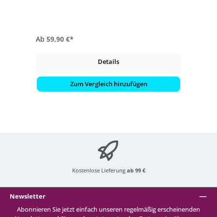
- Als 3er, 4er, 5er, 6er, 7er, 8er und 9er Set verfügbar
Ab
59,90 €*
Details
Zum Vergleich hinzufügen
Kostenlose Lieferung
ab 99 €
Newsletter
Abonnieren Sie jetzt einfach unseren regelmäßig erscheinenden