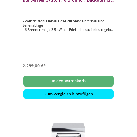
100939
- Volledelstahl Einbau Gas-Grill ohne Unterbau und
Seitenablage
- 6 Brenner mit je 3,5 kW aus Edelstahl: stufenlos regelbar
- Backburner mit 3,5 kW: Ideal für das Rotisseriegrillen
(Drehspieß)
- Inklusive ALLGRILL Air System
- Optionale Module und Grillrost zusätzlich
konfigurierbar gegen Aufpreis
2.299,00 €*
In den Warenkorb
Zum Vergleich hinzufügen