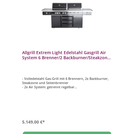
Allgrill Extrem Light Edelstahl Gasgrill Air
System 6 Brenner/2 Backburner/Steakzone
Outdoorküche
- Volledelstahl Gas-Grill mit 6 Brennern, 2x Backburner,
Steakzone und Seitenbrenner
- 2x Air System: getrennt regelbar
- in schwarz oxidiert
- Gesamtleistung: 34,7 kW, 6-flammig
- Grillfläche: ca. 126 x 46 cm
5.149,00 €*