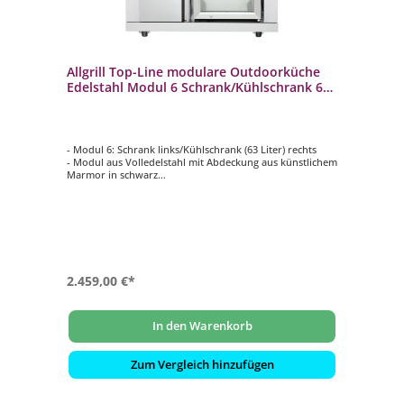
Allgrill Top-Line modulare Outdoorküche
Edelstahl Modul 6 Schrank/Kühlschrank 63
Liter
- Modul 6: Schrank links/Kühlschrank (63 Liter) rechts
- Modul aus Volledelstahl mit Abdeckung aus künstlichem
Marmor in schwarz
- CASO-Kompressor-Kühlschrank
- Schrank mit 3 Regalfächern
- Anbau rechts und links vom Gasgrill, einem anderen
Modul oder Eckteil möglich
2.459,00 €*
In den Warenkorb
Zum Vergleich hinzufügen