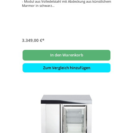
- Modul aus Volledelstahl mit Abdeckung aus künstlichem
Marmor in schwarz
- CASO-Kompressor-Kühlschrank
- zuschaltbare Innenbeleuchtung in blau
- Anbau rechts und links vom Gasgrill, einem anderen
Modul oder Eckteil möglich
3.349,00 €*
In den Warenkorb
Zum Vergleich hinzufügen