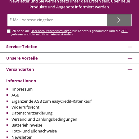
Newsletter und Sie werden stets unter den Ersten sein, über neue
Produkte und Angebote informiert werden.
E-
Mail-
Adresse*
Ich habe die
Datenschutzbestimmungen
zur Kenntnis genommen und die
AGB
gelesen und bin mit ihnen einverstanden.
Service-Telefon
Unsere Vorteile
Versandarten
Informationen
Impressum
AGB
Ergänzende AGB zum easyCredit-Ratenkauf
Widerrufsrecht
Datenschutzerklärung
Versand und Zahlungsbedingungen
Batteriehinweise
Foto- und Bildnachweise
Newsletter