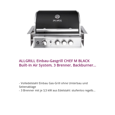
ALLGRILL Einbau-Gasgrill CHEF M BLACK
Built-In Air System, 3 Brenner, Backburner
100749
- Volledelstahl Einbau Gas-Grill ohne Unterbau und
Seitenablage
- 3 Brenner mit je 3,5 kW aus Edelstahl: stufenlos regelbar
- Backburner mit 3,5 kW: Ideal für das Rotisseriegrillen
(Drehspieß)
- Inklusive ALLGRILL Air System
- Optionale Module und Grillrost zusätzlich
konfigurierbar gegen Aufpreis