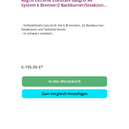
Allgrill Extreme Edelstahl Gasgrill Air
System 6 Brenner/2 Backburner/Steakzone
Outdoorküche
- Volledelstahl Gas-Grill mit 6 Brennern, 2x Backburner,
Steakzone und Seitenbrenner
- in schwarz oxidiert
- 2x Air System: getrennt regelbar
- Gesamtleistung: 34,7 kW, 6-flammig
- Grillfläche: ca. 126x46 cm
6.195,00 €*
In den Warenkorb
Zum Vergleich hinzufügen