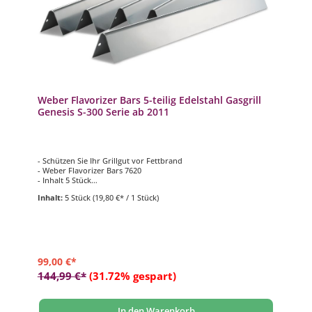
Weber Flavorizer Bars 5-teilig Edelstahl Gasgrill
Genesis S-300 Serie ab 2011
- Schützen Sie Ihr Grillgut vor Fettbrand
- Weber Flavorizer Bars 7620
- Inhalt 5 Stück
- Edelstahl
Inhalt:
5 Stück
(19,80 €* / 1 Stück)
- passend für Weber Gasgrill Modelle Genesis S-300 Serie (ab
2011)
99,00 €*
144,99 €*
(31.72% gespart)
In den Warenkorb