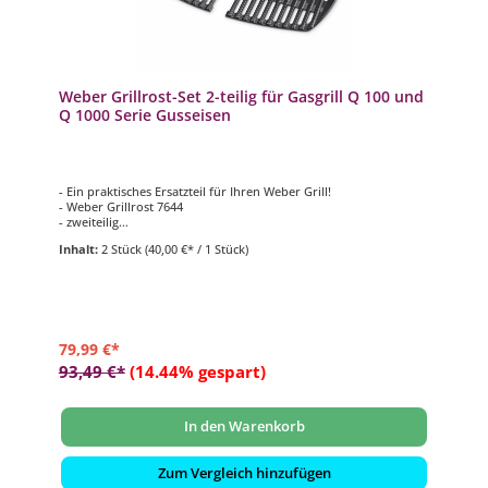
Weber Grillrost-Set 2-teilig für Gasgrill Q 100 und
Q 1000 Serie Gusseisen
- Ein praktisches Ersatzteil für Ihren Weber Grill!
- Weber Grillrost 7644
- zweiteilig
- emailliertes Gusseisen
Inhalt:
2 Stück
(40,00 €* / 1 Stück)
- passend für Weber Gasgrill Grill der Q 100- oder Q 1000 Serie
79,99 €*
93,49 €*
(14.44% gespart)
In den Warenkorb
Zum Vergleich hinzufügen