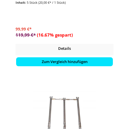
Inhalt:
5 Stück
(20,00 €* / 1 Stück)
- passend für Weber Gasgrill-Modelle Spirit 300-Serie (ab 2013)
99,99 €*
119,99 €*
(16.67% gespart)
Details
Zum Vergleich hinzufügen