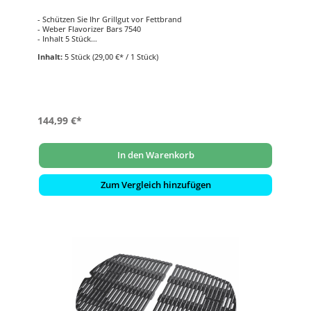
- Schützen Sie Ihr Grillgut vor Fettbrand
- Weber Flavorizer Bars 7540
- Inhalt 5 Stück
- Edelstahl
Inhalt:
5 Stück
(29,00 €* / 1 Stück)
- passend für Weber Gasgrill Modelle Genesis S-300 Serie (bis
2010)
144,99 €*
In den Warenkorb
Zum Vergleich hinzufügen