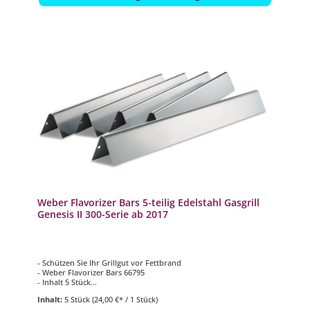
Weber Flavorizer Bars 5-teilig Edelstahl Gasgrill
Genesis II 300-Serie ab 2017
- Schützen Sie Ihr Grillgut vor Fettbrand
- Weber Flavorizer Bars 66795
- Inhalt 5 Stück
- Edelstahl
Inhalt:
5 Stück
(24,00 €* / 1 Stück)
- Passend für Weber Gasgrill Modelle Genesis II 300-Serie ab 2017