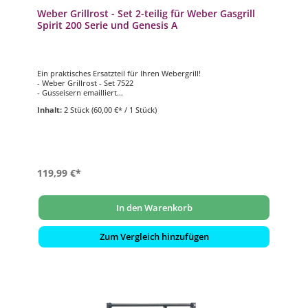
Weber Grillrost - Set 2-teilig für Weber Gasgrill
Spirit 200 Serie und Genesis A
Ein praktisches Ersatzteil für Ihren Webergrill!
- Weber Grillrost - Set 7522
- Gusseisern emailliert
- zweiteilig
Inhalt:
2 Stück
(60,00 €* / 1 Stück)
- passend für Weber Gasgrill Modell Spirit 200 Serie (bis 2012)
und Modell Weber Genesis A
119,99 €*
In den Warenkorb
Zum Vergleich hinzufügen