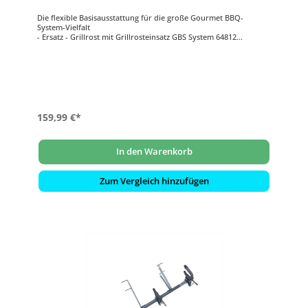
Die flexible Basisausstattung für die große Gourmet BBQ-
System-Vielfalt
- Ersatz - Grillrost mit Grillrosteinsatz GBS System 64812
- Material Gusseisen
- geeignet für Weber Spirit 300-Serie
- kombinierbar mit allen BBQ Gourmet Einsätzen
159,99 €*
In den Warenkorb
Zum Vergleich hinzufügen