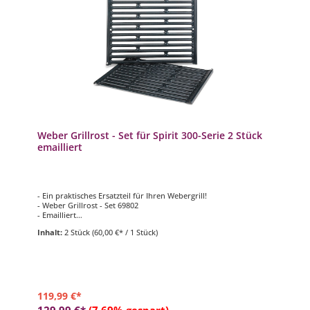
Weber Grillrost - Set für Spirit 300-Serie 2 Stück
emailliert
- Ein praktisches Ersatzteil für Ihren Webergrill!
- Weber Grillrost - Set 69802
- Emailliert
- Inhalt 2 Stück
Inhalt:
2 Stück
(60,00 €* / 1 Stück)
- passend für Weber Grill Modell Spirit 300-Serie
119,99 €*
129,99 €*
(7.69% gespart)