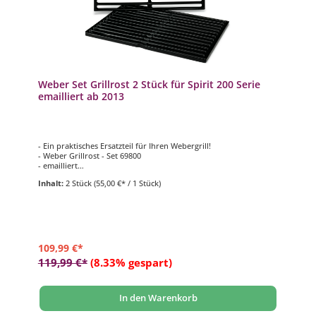
Weber Set Grillrost 2 Stück für Spirit 200 Serie
emailliert ab 2013
- Ein praktisches Ersatzteil für Ihren Webergrill!
- Weber Grillrost - Set 69800
- emailliert
- zweiteilig
Inhalt:
2 Stück
(55,00 €* / 1 Stück)
- passend für Weber Grill Modell Spirit 200-Serie (ab 2013)
109,99 €*
119,99 €*
(8.33% gespart)
In den Warenkorb