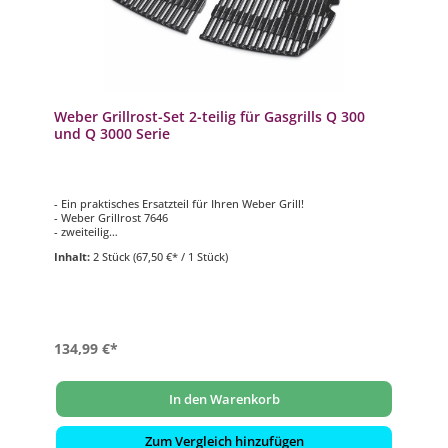
Weber Grillrost-Set 2-teilig für Gasgrills Q 300
und Q 3000 Serie
- Ein praktisches Ersatzteil für Ihren Weber Grill!
- Weber Grillrost 7646
- zweiteilig
- emailliertes Gusseisen
Inhalt:
2 Stück
(67,50 €* / 1 Stück)
- passend für Weber Gasgrills der Q 300- und Q 3000 Serie
134,99 €*
In den Warenkorb
Zum Vergleich hinzufügen