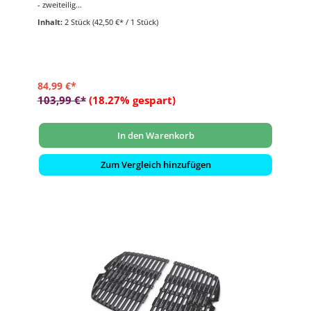
- zweiteilig
- emailliertes Gusseisen
Inhalt:
2 Stück
(42,50 €* / 1 Stück)
- passend für Weber Gasgrills der Q 200- und Q 2000 Serie
84,99 €*
103,99 €*
(18.27% gespart)
In den Warenkorb
Zum Vergleich hinzufügen