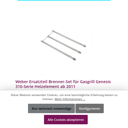
Weber Ersatzteil Brenner-Set für Gasgrill Genesis
310-Serie Heizelement ab 2011
Diese Website verwendet Cookies, um eine bestmögliche Erfahrung bieten zu
können.
Mehr Informationen ...
Rüsten Sie Ihren Weber Gasgrill Genesis 310 mit diesem
Nur technisch notwendige
Konfigurieren
praktischen neuen Brenner-Set auf.
- Brenner-Set 70058
Werkzeugleiste anzeigen
- passend für Weber Gasgrill Genesis 330-Serie ab 2011
Alle Cookies akzeptieren